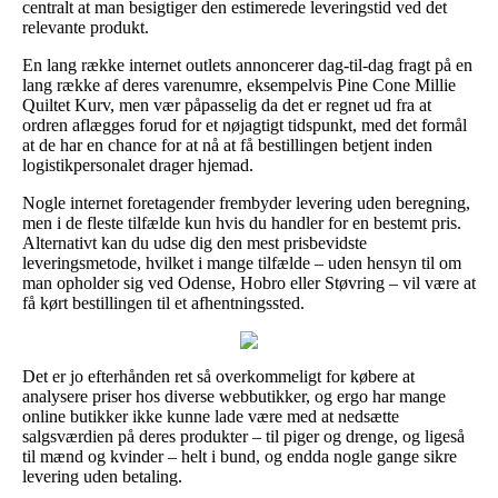
centralt at man besigtiger den estimerede leveringstid ved det
relevante produkt.
En lang række internet outlets annoncerer dag-til-dag fragt på en
lang række af deres varenumre, eksempelvis Pine Cone Millie
Quiltet Kurv, men vær påpasselig da det er regnet ud fra at
ordren aflægges forud for et nøjagtigt tidspunkt, med det formål
at de har en chance for at nå at få bestillingen betjent inden
logistikpersonalet drager hjemad.
Nogle internet foretagender frembyder levering uden beregning,
men i de fleste tilfælde kun hvis du handler for en bestemt pris.
Alternativt kan du udse dig den mest prisbevidste
leveringsmetode, hvilket i mange tilfælde – uden hensyn til om
man opholder sig ved Odense, Hobro eller Støvring – vil være at
få kørt bestillingen til et afhentningssted.
Det er jo efterhånden ret så overkommeligt for købere at
analysere priser hos diverse webbutikker, og ergo har mange
online butikker ikke kunne lade være med at nedsætte
salgsværdien på deres produkter – til piger og drenge, og ligeså
til mænd og kvinder – helt i bund, og endda nogle gange sikre
levering uden betaling.