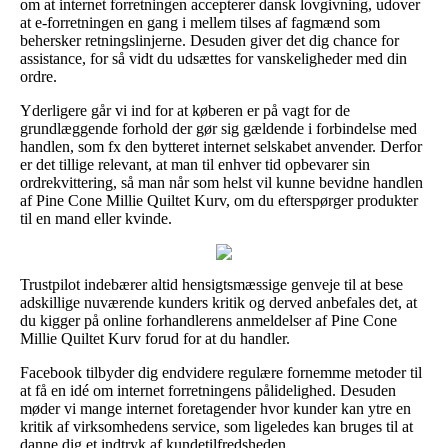
om at internet forretningen accepterer dansk lovgivning, udover
at e-forretningen en gang i mellem tilses af fagmænd som
behersker retningslinjerne. Desuden giver det dig chance for
assistance, for så vidt du udsættes for vanskeligheder med din
ordre.
Yderligere går vi ind for at køberen er på vagt for de
grundlæggende forhold der gør sig gældende i forbindelse med
handlen, som fx den bytteret internet selskabet anvender. Derfor
er det tillige relevant, at man til enhver tid opbevarer sin
ordrekvittering, så man når som helst vil kunne bevidne handlen
af Pine Cone Millie Quiltet Kurv, om du efterspørger produkter
til en mand eller kvinde.
Trustpilot indebærer altid hensigtsmæssige genveje til at bese
adskillige nuværende kunders kritik og derved anbefales det, at
du kigger på online forhandlerens anmeldelser af Pine Cone
Millie Quiltet Kurv forud for at du handler.
Facebook tilbyder dig endvidere regulære fornemme metoder til
at få en idé om internet forretningens pålidelighed. Desuden
møder vi mange internet foretagender hvor kunder kan ytre en
kritik af virksomhedens service, som ligeledes kan bruges til at
danne dig et indtryk af kundetilfredsheden.