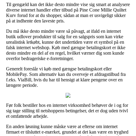
Til gengæld kan det ikke desto mindre vise sig smart at analysere
diverse internet handler efter tilbud på Pine Cone Millie Quiltet
Kurv forud for at du shopper, sådan at man er usvigeligt sikker
på at indhente den laveste pris.
Du må ikke desto mindre være så påvagt, at ifald en internet
butik udlover produkter til salg for en salgspris som kan virke
urealistisk letkøbt, kunne det undertiden være et symbol på en
falsk internet webshop. Køb med gængse betalingskort er ikke
desto mindre en del af en regel, hvilket værner dig som kunde
overfor bedrageriske e-forretninger.
Generelt foreslår vi køb med gængse betalingskort eller
MobilePay. Som alternativ kan du overveje et afdragstilbud fra
f.eks. ViaBill, hvis du har til hensigt at klare pengene over en
længere periode.
Før folk bestiller hos en internet virksomhed behøver de i og for
sig tage stilling til netshoppens betingelser, det er dog uden tvivl
et omfattende arbejde.
En anden løsning kunne måske være at efterse om internet
firmaet er tilsluttet e-mærket, grundet at det kan være en tryghed