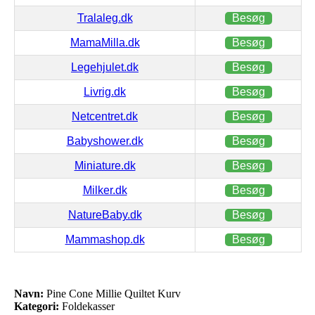
Tralaleg.dk
Besøg
MamaMilla.dk
Besøg
Legehjulet.dk
Besøg
Livrig.dk
Besøg
Netcentret.dk
Besøg
Babyshower.dk
Besøg
Miniature.dk
Besøg
Milker.dk
Besøg
NatureBaby.dk
Besøg
Mammashop.dk
Besøg
Navn:
Pine Cone Millie Quiltet Kurv
Kategori:
Foldekasser