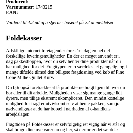
Producent:
Varenummer:
1743215
EAN:
Vurderet til
4.2
ud af 5 stjerner baseret på
22
anmeldelser
Foldekasser
Adskillige internet foretagender foreslår i dag en hel del
forskellige leveringsmuligheder. En der er meget anvendt er i
dag pakkeshoppen, hvor du selv henter dine produkter når du
har mulighed for det. Fragttypen er jo særdeles let gængelig, og i
mange tilfælde tilmed den billigste fragtløsning ved køb af Pine
Cone Millie Quiltet Kurv.
Du bør også foretrække at få produkterne bragt hjem til hvor du
bor eller til dit arbejde. Muligheden viser sig mange gange lidt
dyrere, men tillige ekstremt ukompliceret. Den mindst kostelige
mulighed for fragt er utvivlsomt selv at hente pakken, som jo
nødvendiggør at du har bopæl i nærheden af e-handlens
arbejdslager.
Fragttiden på Foldekasser er selvfølgelig ret vigtig når vi står og
skal bruge dine nye varer nu og her, så derfor er det særdeles