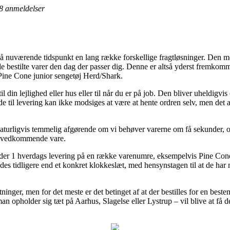
8
anmeldelser
å nuværende tidspunkt en lang række forskellige fragtløsninger. Den me
e bestilte varer den dag der passer dig. Denne er altså yderst fremk
 Pine Cone junior sengetøj Herd/Shark.
l din lejlighed eller hus eller til når du er på job. Den bliver uheldigv
e til levering kan ikke modsiges at være at hente ordren selv, men det a
naturligvis temmelig afgørende om vi behøver varerne om få sekunder, og
en vedkommende vare.
er 1 hverdags levering på en række varenumre, eksempelvis Pine Cone
ndes tidligere end et konkret klokkeslæt, med hensynstagen til at de har 
ninger, men for det meste er det betinget af at der bestilles for en best
n opholder sig tæt på Aarhus, Slagelse eller Lystrup – vil blive at få dem