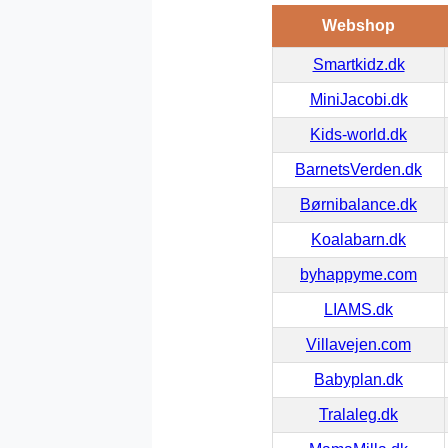
Webshop
Smartkidz.dk
MiniJacobi.dk
Kids-world.dk
BarnetsVerden.dk
Børnibalance.dk
Koalabarn.dk
byhappyme.com
LIAMS.dk
Villavejen.com
Babyplan.dk
Tralaleg.dk