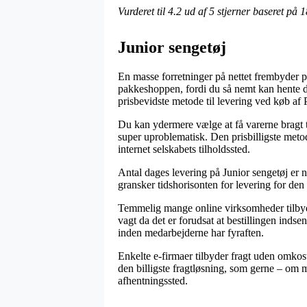
Vurderet til
4.2
ud af 5 stjerner baseret på
1
Junior sengetøj
En masse forretninger på nettet frembyder p
pakkeshoppen, fordi du så nemt kan hente d
prisbevidste metode til levering ved køb af
Du kan ydermere vælge at få varerne bragt ti
super uproblematisk. Den prisbilligste metod
internet selskabets tilholdssted.
Antal dages levering på Junior sengetøj er 
gransker tidshorisonten for levering for d
Temmelig mange online virksomheder tilbyd
vagt da det er forudsat at bestillingen indse
inden medarbejderne har fyraften.
Enkelte e-firmaer tilbyder fragt uden omkost
den billigste fragtløsning, som gerne – om ma
afhentningssted.