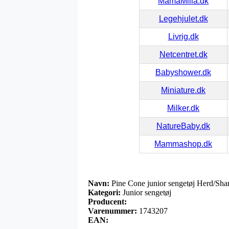
MamaMilla.dk
Legehjulet.dk
Livrig.dk
Netcentret.dk
Babyshower.dk
Miniature.dk
Milker.dk
NatureBaby.dk
Mammashop.dk
Navn:
Pine Cone junior sengetøj Herd/Sha
Kategori:
Junior sengetøj
Producent:
Varenummer:
1743207
EAN: