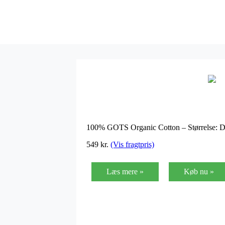
100% GOTS Organic Cotton – Størrelse: 
549
kr.
(Vis fragtpris)
Læs mere »
Køb nu »