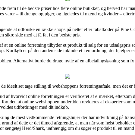
finde frem til de bedste priser hos flere online butikker, og herved har 
s varer – til drenge og piger, og ligeledes til mænd og kvinder – efter
ingende at udforske en række shops på nettet efter rabatkoder på Pine C
 sikre side med at få fat i den bedste pris.
af at en online forretning tilbyder et produkt til salg for en udsalgspris s
p. Kortkøb er på den anden side inkluderet i en ordning, der hjælper en
bilen. Alternativt burde du drage nytte af en afbetalingsløsning som fx 
de ideelt set tage stilling til webshoppens forretningsaftale, men det er 
d af hvorvidt online forretningen er verificeret af e-mærket, eftersom 
er, foruden at online webshoppen undertiden revideres af eksperter so
orvoldes udfordringer med dit indkøb.
kring de mest vedkommende retningslinjer der har indvirkning på trans
På grund af dette er det tilmed afgørende, at man når som helst beholder e
ior sengetøj Herd/Shark, uafhængig om du søger et produkt til en mand 