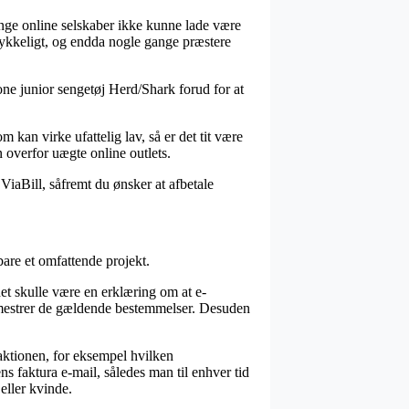
mange online selskaber ikke kunne lade være
trykkeligt, og endda nogle gange præstere
one junior sengetøj Herd/Shark forud for at
om kan virke ufattelig lav, så er det tit være
 overfor uægte online outlets.
ViaBill, såfremt du ønsker at afbetale
bare et omfattende projekt.
det skulle være en erklæring om at e-
m mestrer de gældende bestemmelser. Desuden
aktionen, for eksempel hvilken
ns faktura e-mail, således man til enhver tid
eller kvinde.