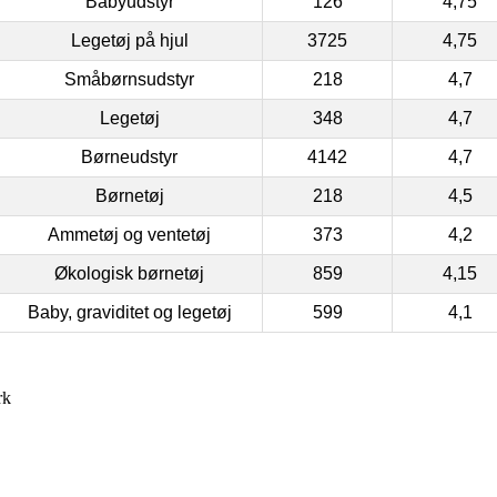
Babyudstyr
126
4,75
Legetøj på hjul
3725
4,75
Småbørnsudstyr
218
4,7
Legetøj
348
4,7
Børneudstyr
4142
4,7
Børnetøj
218
4,5
Ammetøj og ventetøj
373
4,2
Økologisk børnetøj
859
4,15
Baby, graviditet og legetøj
599
4,1
rk