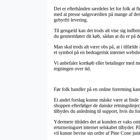
Det er efterhånden særdeles let for folk at 
med at presse salgsværdien på mange af dere
gebyrfri levering.
Til gengæld kan det trods alt vise sig indbr
du gennemfører dit køb, sådan at du er på den
Man skal trods alt være obs på, at i tilfælde 
et symbol på en bedragerisk internet websho
Vi anbefaler kortkøb eller betalinger med mo
regningen over tid.
Før folk handler på en online forretning kan 
Et andet forslag kunne måske være at finde u
shoppen efterfølger de danske retningslinj
tilbydes du anledning til support, hvis du f
Ydermere tilrådes det at kunden er vaks om
returneringsret internet selskabet tilbyder. 
vil kunne bevise sin ordre af Pine Cone jun