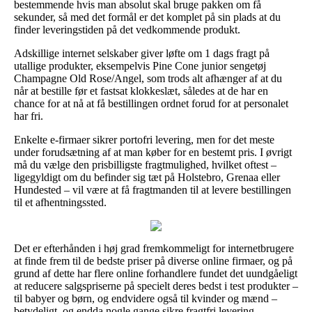
bestemmende hvis man absolut skal bruge pakken om få
sekunder, så med det formål er det komplet på sin plads at du
finder leveringstiden på det vedkommende produkt.
Adskillige internet selskaber giver løfte om 1 dags fragt på
utallige produkter, eksempelvis Pine Cone junior sengetøj
Champagne Old Rose/Angel, som trods alt afhænger af at du
når at bestille før et fastsat klokkeslæt, således at de har en
chance for at nå at få bestillingen ordnet forud for at personalet
har fri.
Enkelte e-firmaer sikrer portofri levering, men for det meste
under forudsætning af at man køber for en bestemt pris. I øvrigt
må du vælge den prisbilligste fragtmulighed, hvilket oftest –
ligegyldigt om du befinder sig tæt på Holstebro, Grenaa eller
Hundested – vil være at få fragtmanden til at levere bestillingen
til et afhentningssted.
Det er efterhånden i høj grad fremkommeligt for internetbrugere
at finde frem til de bedste priser på diverse online firmaer, og på
grund af dette har flere online forhandlere fundet det uundgåeligt
at reducere salgspriserne på specielt deres bedst i test produkter –
til babyer og børn, og endvidere også til kvinder og mænd –
betydeligt, og endda nogle gange sikre fragtfri levering.