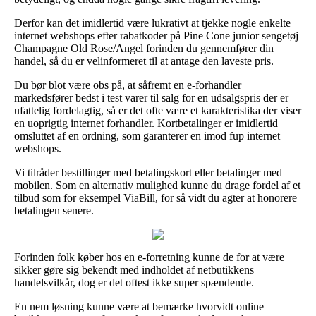
Derfor kan det imidlertid være lukrativt at tjekke nogle enkelte
internet webshops efter rabatkoder på Pine Cone junior sengetøj
Champagne Old Rose/Angel forinden du gennemfører din
handel, så du er velinformeret til at antage den laveste pris.
Du bør blot være obs på, at såfremt en e-forhandler
markedsfører bedst i test varer til salg for en udsalgspris der er
ufattelig fordelagtig, så er det ofte være et karakteristika der viser
en uoprigtig internet forhandler. Kortbetalinger er imidlertid
omsluttet af en ordning, som garanterer en imod fup internet
webshops.
Vi tilråder bestillinger med betalingskort eller betalinger med
mobilen. Som en alternativ mulighed kunne du drage fordel af et
tilbud som for eksempel ViaBill, for så vidt du agter at honorere
betalingen senere.
Forinden folk køber hos en e-forretning kunne de for at være
sikker gøre sig bekendt med indholdet af netbutikkens
handelsvilkår, dog er det oftest ikke super spændende.
En nem løsning kunne være at bemærke hvorvidt online