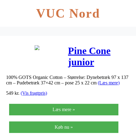
VUC Nord
Pine Cone
junior
sengetøj
100% GOTS Organic Cotton – Størrelse: Dynebetræk 97 x 137
Champagne
cm – Pudebetræk 37×42 cm – pose 25 x 22 cm
(Læs mere)
Old
549
kr.
(Vis fragtpris)
Rose/Angel
Læs mere »
Køb nu »