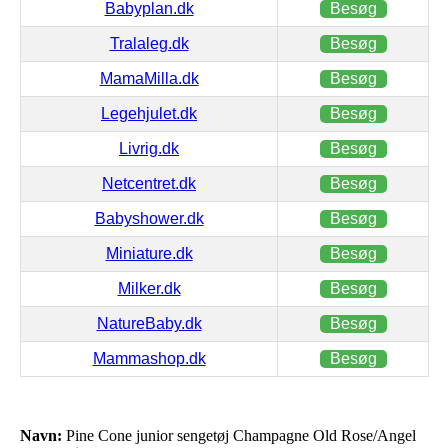
Babyplan.dk
Besøg
Tralaleg.dk
Besøg
MamaMilla.dk
Besøg
Legehjulet.dk
Besøg
Livrig.dk
Besøg
Netcentret.dk
Besøg
Babyshower.dk
Besøg
Miniature.dk
Besøg
Milker.dk
Besøg
NatureBaby.dk
Besøg
Mammashop.dk
Besøg
Navn:
Pine Cone junior sengetøj Champagne Old Rose/Angel