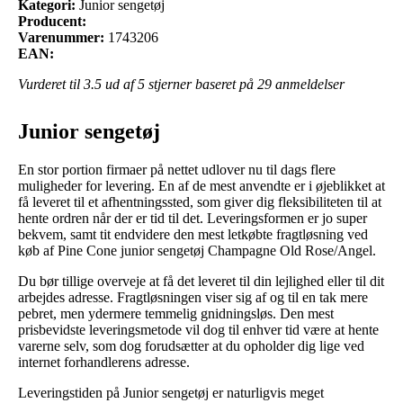
Kategori:
Junior sengetøj
Producent:
Varenummer:
1743206
EAN:
Vurderet til
3.5
ud af 5 stjerner baseret på
29
anmeldelser
Junior sengetøj
En stor portion firmaer på nettet udlover nu til dags flere
muligheder for levering. En af de mest anvendte er i øjeblikket at
få leveret til et afhentningssted, som giver dig fleksibiliteten til at
hente ordren når der er tid til det. Leveringsformen er jo super
bekvem, samt tit endvidere den mest letkøbte fragtløsning ved
køb af Pine Cone junior sengetøj Champagne Old Rose/Angel.
Du bør tillige overveje at få det leveret til din lejlighed eller til dit
arbejdes adresse. Fragtløsningen viser sig af og til en tak mere
pebret, men ydermere temmelig gnidningsløs. Den mest
prisbevidste leveringsmetode vil dog til enhver tid være at hente
varerne selv, som dog forudsætter at du opholder dig lige ved
internet forhandlerens adresse.
Leveringstiden på Junior sengetøj er naturligvis meget