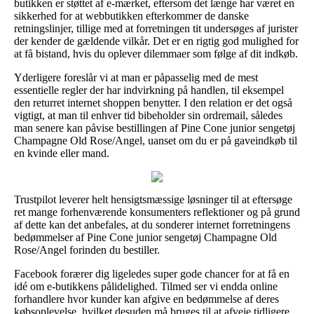
butikken er støttet af e-mærket, eftersom det længe har været en
sikkerhed for at webbutikken efterkommer de danske
retningslinjer, tillige med at forretningen tit undersøges af jurister
der kender de gældende vilkår. Det er en rigtig god mulighed for
at få bistand, hvis du oplever dilemmaer som følge af dit indkøb.
Yderligere foreslår vi at man er påpasselig med de mest
essentielle regler der har indvirkning på handlen, til eksempel
den returret internet shoppen benytter. I den relation er det også
vigtigt, at man til enhver tid bibeholder sin ordremail, således
man senere kan påvise bestillingen af Pine Cone junior sengetøj
Champagne Old Rose/Angel, uanset om du er på gaveindkøb til
en kvinde eller mand.
Trustpilot leverer helt hensigtsmæssige løsninger til at eftersøge
ret mange forhenværende konsumenters reflektioner og på grund
af dette kan det anbefales, at du sonderer internet forretningens
bedømmelser af Pine Cone junior sengetøj Champagne Old
Rose/Angel forinden du bestiller.
Facebook forærer dig ligeledes super gode chancer for at få en
idé om e-butikkens pålidelighed. Tilmed ser vi endda online
forhandlere hvor kunder kan afgive en bedømmelse af deres
købsoplevelse, hvilket desuden må bruges til at afveje tidligere