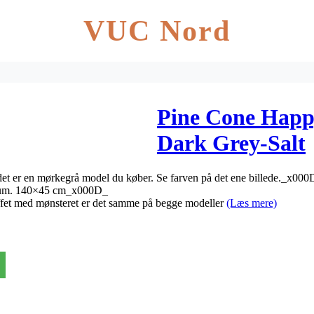
VUC Nord
Pine Cone Happy
Dark Grey-Salt
det er en mørkegrå model du køber. Se farven på det ene billede._x000
skum. 140×45 cm_x000D_
toffet med mønsteret er det samme på begge modeller
(Læs mere)