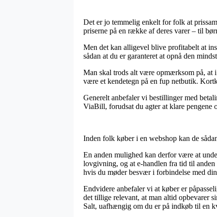
Det er jo temmelig enkelt for folk at prissa
priserne på en række af deres varer – til bør
Men det kan alligevel blive profitabelt at 
sådan at du er garanteret at opnå den mindst 
Man skal trods alt være opmærksom på, at i ti
være et kendetegn på en fup netbutik. Kortkø
Generelt anbefaler vi bestillinger med betal
ViaBill, forudsat du agter at klare pengene 
Inden folk køber i en webshop kan de sådan 
En anden mulighed kan derfor være at under
lovgivning, og at e-handlen fra tid til anden
hvis du møder besvær i forbindelse med din
Endvidere anbefaler vi at køber er påpasseli
det tillige relevant, at man altid opbevare
Salt, uafhængig om du er på indkøb til en k