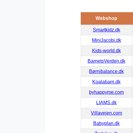
Webshop
Smartkidz.dk
MiniJacobi.dk
Kids-world.dk
BarnetsVerden.dk
Børnibalance.dk
Koalabarn.dk
byhappyme.com
LIAMS.dk
Villavejen.com
Babyplan.dk