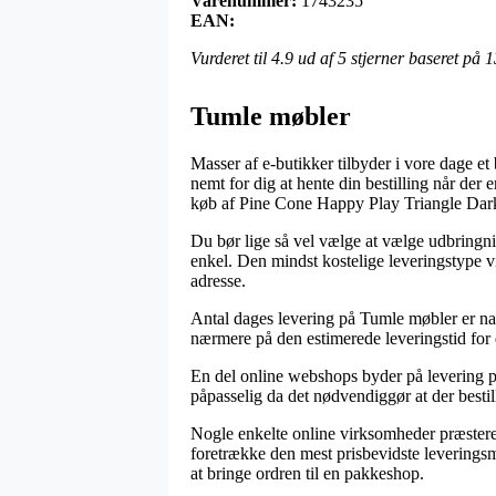
Varenummer:
1743235
EAN:
Vurderet til
4.9
ud af 5 stjerner baseret på
1
Tumle møbler
Masser af e-butikker tilbyder i vore dage et
nemt for dig at hente din bestilling når der
køb af Pine Cone Happy Play Triangle Dark
Du bør lige så vel vælge at vælge udbringnin
enkel. Den mindst kostelige leveringstype v
adresse.
Antal dages levering på Tumle møbler er natur
nærmere på den estimerede leveringstid for 
En del online webshops byder på levering 
påpasselig da det nødvendiggør at der bestill
Nogle enkelte online virksomheder præstere
foretrække den mest prisbevidste leverings
at bringe ordren til en pakkeshop.