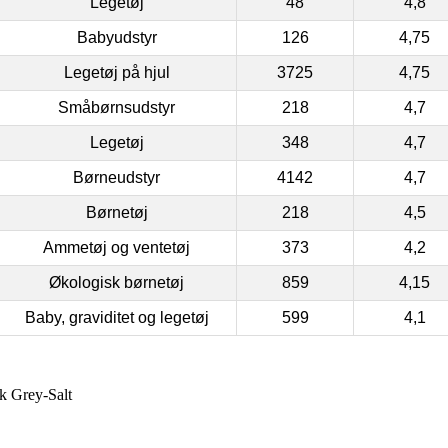
Legetøj
48
4,8
Babyudstyr
126
4,75
Legetøj på hjul
3725
4,75
Småbørnsudstyr
218
4,7
Legetøj
348
4,7
Børneudstyr
4142
4,7
Børnetøj
218
4,5
Ammetøj og ventetøj
373
4,2
Økologisk børnetøj
859
4,15
Baby, graviditet og legetøj
599
4,1
k Grey-Salt