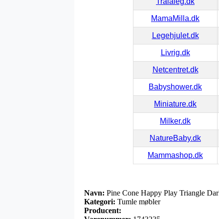
Tralaleg.dk
MamaMilla.dk
Legehjulet.dk
Livrig.dk
Netcentret.dk
Babyshower.dk
Miniature.dk
Milker.dk
NatureBaby.dk
Mammashop.dk
Navn:
Pine Cone Happy Play Triangle Dar
Kategori:
Tumle møbler
Producent: