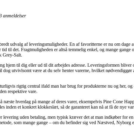
3
anmeldelser
 bredt udvalg af leveringsmuligheder. En af favoritterne er nu om dage at
 er tid til det. Fragtmuligheden er altså temmelig enkel, og mange gange
 Grey-Salt.
g hjem til dig eller ud til dit arbejdes adresse. Leveringsformen bliver 
il dog utvivlsomt være at du selv henter varerne, hvilket nødvendiggør 
ligvis rigtig central ifald man har brug for produkterne nu og her, og der
den respektive vare.
på næste hverdag på mange af deres varer, eksempelvis Pine Cone Hap
es inden et konkret klokkeslæt, så de garanteret kan nå at få de nye varer
r levering uden betaling, men typisk kræver det at man indkøber for en
metode, som mange gange – om du befinder sig ved Næstved, Nyborg elle