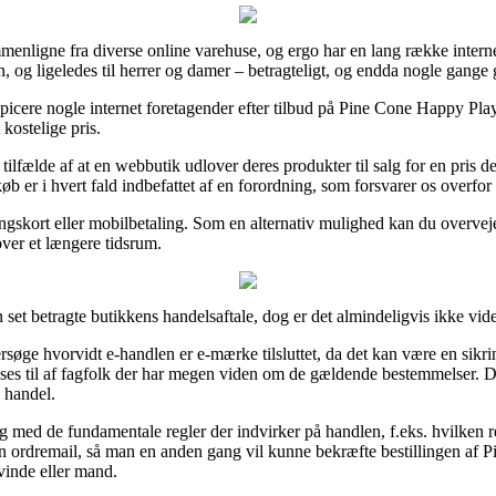
mmenligne fra diverse online varehuse, og ergo har en lang række internet
n, og ligeledes til herrer og damer – betragteligt, og endda nogle gange g
inspicere nogle internet foretagender efter tilbud på Pine Cone Happy Pl
kostelige pris.
lfælde af at en webbutik udlover deres produkter til salg for en pris der 
b er i hvert fald indbefattet af en forordning, som forsvarer os overfor
ingskort eller mobilbetaling. Som en alternativ mulighed kan du overvej
over et længere tidsrum.
set betragte butikkens handelsaftale, dog er det almindeligvis ikke vi
søge hvorvidt e-handlen er e-mærke tilsluttet, da det kan være en sikr
 ses til af fagfolk der har megen viden om de gældende bestemmelser. Det 
 handel.
g med de fundamentale regler der indvirker på handlen, f.eks. hvilken re
r sin ordremail, så man en anden gang vil kunne bekræfte bestillingen a
vinde eller mand.