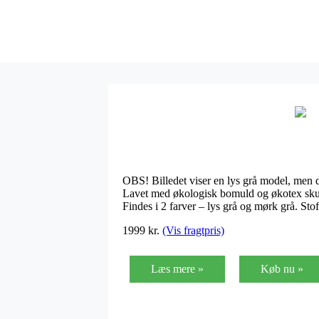
OBS! Billedet viser en lys grå model, men 
Lavet med økologisk bomuld og økotex 
Findes i 2 farver – lys grå og mørk grå. S
1999
kr.
(Vis fragtpris)
Læs mere »
Køb nu »