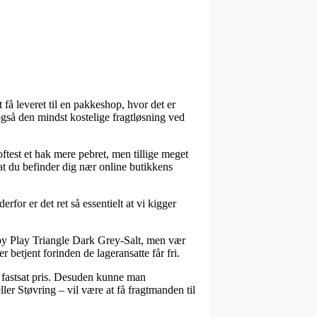
 få leveret til en pakkeshop, hvor det er
 også den mindst kostelige fragtløsning ved
oftest et hak mere pebret, men tillige meget
at du befinder dig nær online butikkens
for er det ret så essentielt at vi kigger
py Play Triangle Dark Grey-Salt, men vær
 betjent forinden de lageransatte får fri.
 fastsat pris. Desuden kunne man
r Støvring – vil være at få fragtmanden til