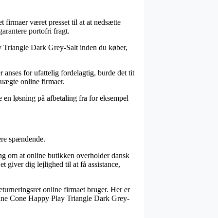
 firmaer været presset til at at nedsætte
arantere portofri fragt.
ay Triangle Dark Grey-Salt inden du køber,
anses for ufattelig fordelagtig, burde det tit
 uægte online firmaer.
e en løsning på afbetaling fra for eksempel
dere spændende.
ing om at online butikken overholder dansk
giver dig lejlighed til at få assistance,
turneringsret online firmaet bruger. Her er
f Pine Cone Happy Play Triangle Dark Grey-