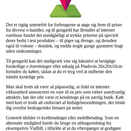
Det er rigtig smertefrit for forbrugerne at søge sig frem til priser
fra diverse e-handler, og til gengæld har flertallet af internet
varehuse fundet det uundgåeligt at trykke priserne på specielt
deres bedst i test produkter – til piger og drenge, og desuden
også til voksne – drastisk, og endda nogle gange garantere fragt
uden omkostninger.
Til gengæld kan det stadigvæk vise sig lukrativt at besigtige
forskellige e-forretninger efter udsalg på Pindsvin 26x20x16cm
forinden du køber, sådan at du er tryg ved at indhente den
mindst kostelige pris.
Man skal trods alt være så påpasselig, at ifald en internet
virksomhed annoncerer en vare til en pris som virker usædvanlig
attraktiv, bør det ofte være et kendetegn på en uærlig butik. Køb
med kort er trods alt omfavnet af Indsigelsesordningen, der bistår
dig overfor bedrageriske firmaer på nettet.
Generelt tilråder vi kortbetalinger eller mobilbetaling. Som en
alternativ mulighed burde du bruge en afdragsordning fra
eksempelvis ViaBill, i tilfælde af at du efterspørger at godtgøre