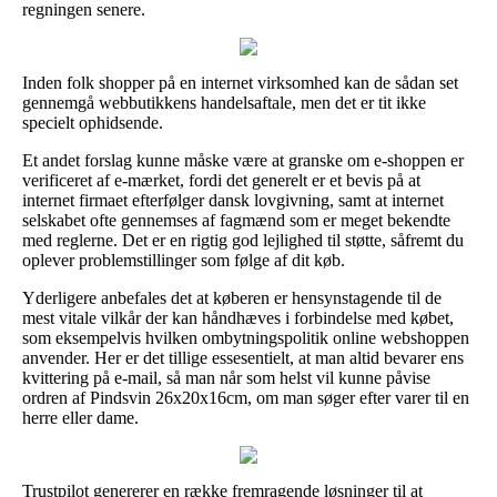
regningen senere.
Inden folk shopper på en internet virksomhed kan de sådan set
gennemgå webbutikkens handelsaftale, men det er tit ikke
specielt ophidsende.
Et andet forslag kunne måske være at granske om e-shoppen er
verificeret af e-mærket, fordi det generelt er et bevis på at
internet firmaet efterfølger dansk lovgivning, samt at internet
selskabet ofte gennemses af fagmænd som er meget bekendte
med reglerne. Det er en rigtig god lejlighed til støtte, såfremt du
oplever problemstillinger som følge af dit køb.
Yderligere anbefales det at køberen er hensynstagende til de
mest vitale vilkår der kan håndhæves i forbindelse med købet,
som eksempelvis hvilken ombytningspolitik online webshoppen
anvender. Her er det tillige essesentielt, at man altid bevarer ens
kvittering på e-mail, så man når som helst vil kunne påvise
ordren af Pindsvin 26x20x16cm, om man søger efter varer til en
herre eller dame.
Trustpilot genererer en række fremragende løsninger til at