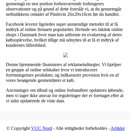
gennemgå en stor portion forhenværende forbrugeres
observationer og på grund af dette foreslår vi, at du gennemgår
netbutikkens omtaler af Pindsvin 26x20x16cm før du handler.
Facebook leverer ligeledes super anstændige metoder til at få
indtryk af online firmaets popularitet. Herinde ses faktisk online
shops i Danmark hvor man kan udforme en evaluering af deres
købsoplevelse, hvilket tillige må udnyttes til at få et indtryk af
kundernes tilfredshed.
Denne hjemmeside finansieres af reklameindtægter. Vi hjælper
en gruppe af online selskaber hvor vi introducerer
forretningernes produkter, og indkasserer provision hvis en af
vores besøgende gennemfører et køb.
Anvisninger om tilbud og online forhandlere opdateres løbende,
men vi tager ikke ansvar for reguleringer der er foretaget efter at
vi sidst opdaterede de viste data.
© Copyright
VUC Nord
- Alle rettigheder forbeholdes -
Artikler