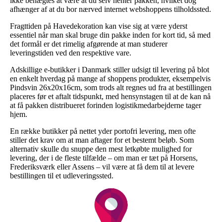
ikke benægtes at være at du selv henter pakken, hvilket dog
afhænger af at du bor nærved internet webshoppens tilholdssted.
Fragttiden på Havedekoration kan vise sig at være yderst
essentiel når man skal bruge din pakke inden for kort tid, så med
det formål er det rimelig afgørende at man studerer
leveringstiden ved den respektive vare.
Adskillige e-butikker i Danmark stiller udsigt til levering på blot
en enkelt hverdag på mange af shoppens produkter, eksempelvis
Pindsvin 26x20x16cm, som trods alt regnes ud fra at bestillingen
placeres før et aftalt tidspunkt, med hensynstagen til at de kan nå
at få pakken distribueret forinden logistikmedarbejderne tager
hjem.
En række butikker på nettet yder portofri levering, men ofte
stiller det krav om at man aftager for et bestemt beløb. Som
alternativ skulle du snuppe den mest letkøbte mulighed for
levering, der i de fleste tilfælde – om man er tæt på Horsens,
Frederiksværk eller Assens – vil være at få dem til at levere
bestillingen til et udleveringssted.