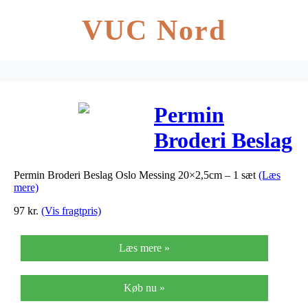
VUC Nord
Permin
Broderi Beslag
Oslo Messing
Permin Broderi Beslag Oslo Messing 20×2,5cm – 1 sæt
(Læs
20×2,5cm – 1
mere)
sæt
97
kr.
(Vis fragtpris)
Læs mere »
Køb nu »