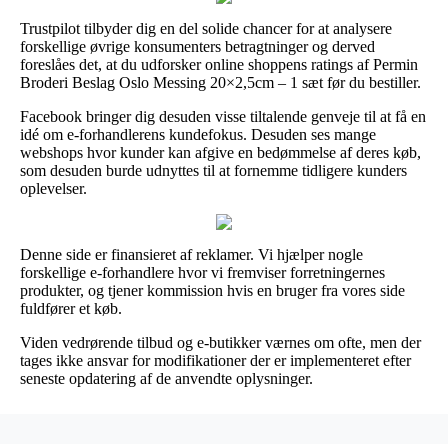
Trustpilot tilbyder dig en del solide chancer for at analysere
forskellige øvrige konsumenters betragtninger og derved
foreslåes det, at du udforsker online shoppens ratings af Permin
Broderi Beslag Oslo Messing 20×2,5cm – 1 sæt før du bestiller.
Facebook bringer dig desuden visse tiltalende genveje til at få en
idé om e-forhandlerens kundefokus. Desuden ses mange
webshops hvor kunder kan afgive en bedømmelse af deres køb,
som desuden burde udnyttes til at fornemme tidligere kunders
oplevelser.
Denne side er finansieret af reklamer. Vi hjælper nogle
forskellige e-forhandlere hvor vi fremviser forretningernes
produkter, og tjener kommission hvis en bruger fra vores side
fuldfører et køb.
Viden vedrørende tilbud og e-butikker værnes om ofte, men der
tages ikke ansvar for modifikationer der er implementeret efter
seneste opdatering af de anvendte oplysninger.