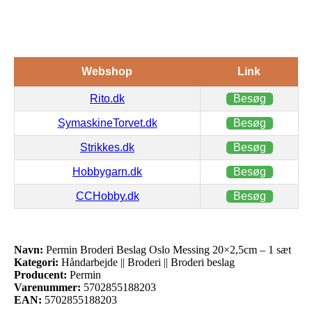
Webshop
Link
Rito.dk
Besøg
SymaskineTorvet.dk
Besøg
Strikkes.dk
Besøg
Hobbygarn.dk
Besøg
CCHobby.dk
Besøg
Navn:
Permin Broderi Beslag Oslo Messing 20×2,5cm – 1 sæt
Kategori:
Håndarbejde || Broderi || Broderi beslag
Producent:
Permin
Varenummer:
5702855188203
EAN:
5702855188203