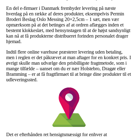
En del e-firmaer i Danmark frembyder levering på næste
hverdag på en række af deres produkter, eksempelvis Permin
Broderi Beslag Oslo Messing 20×2,5cm – 1 sæt, men vær
opmærksom på at det betinges af at ordren aflægges inden et
bestemt klokkeslæt, med hensynstagen til at de højst sandsynligt
kan nå at få produkterne distribueret forinden personalet drager
hjemad.
Indtil flere online varehuse præsterer levering uden betaling,
men i reglen er det påkrævet at man aftager for en konkret pris. I
øvrigt skulle man udvælge den prisbilligste fragtmetode, som i
mange tilfælde – uanset om du er nær Holstebro, Dragør eller
Bramming – er at få fragtfirmaet til at bringe dine produkter til et
udleveringssted.
Det er efterhånden ret hensigtsmæssigt for enhver at