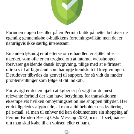
Forinden nogen bestiller på en Permin butik på nettet behøver de
egentlig gennemløbe e-butikkens forretningsvilkår, men det er
naturligvis ikke særlig interessant.
En anden løsning er at efterse om e-handlen er støttet af e-
mærket, som ofte er en tryghed om at internet webshoppen
forsvarer gældende dansk lovgivning, tillige med at e-firmaet
ofte ses til af fagmænd som har nøje kendskab til lovgivningen.
Derudover tilbydes du genvej til support, for så vidt du møder
problemstillinger som følge af dit indkøb.
For øvrigt er det en hjælp at køber er på vagt for de mest
relevante forhold der kan have betydning for transaktionen,
eksempelvis hvilken ombytningsret online shoppen tilbyder. Her
er det ligeledes afgørende, at man altid beholder ens kvittering
på e-mail, så man til enhver tid kan dokumentere sin shopping af
Permin Broderi Beslag Oslo Messing 20×2,5cm – 1 sæt, uanset
om man skal købe til en voksen eller et barn.