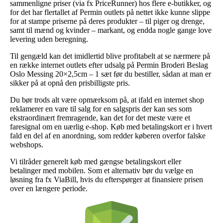
sammenligne priser (via fx PriceRunner) hos flere e-butikker, og
for det har flertallet af Permin outlets på nettet ikke kunne slippe
for at stampe priserne på deres produkter – til piger og drenge,
samt til mænd og kvinder – markant, og endda nogle gange love
levering uden beregning.
Til gengæld kan det imidlertid blive profitabelt at se nærmere på
en række internet outlets efter udsalg på Permin Broderi Beslag
Oslo Messing 20×2,5cm – 1 sæt før du bestiller, sådan at man er
sikker på at opnå den prisbilligste pris.
Du bør trods alt være opmærksom på, at ifald en internet shop
reklamerer en vare til salg for en salgspris der kan ses som
ekstraordinært fremragende, kan det for det meste være et
faresignal om en uærlig e-shop. Køb med betalingskort er i hvert
fald en del af en anordning, som redder køberen overfor falske
webshops.
Vi tilråder generelt køb med gængse betalingskort eller
betalinger med mobilen. Som et alternativ bør du vælge en
løsning fra fx ViaBill, hvis du efterspørger at finansiere prisen
over en længere periode.