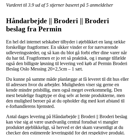
Vurderet til
3.9
ud af 5 stjerner baseret på
5
anmeldelser
Håndarbejde || Broderi || Broderi
beslag fra Permin
En hel del internet selskaber tilbyder i øjeblikket en lang række
forskellige fragtformer. En sikker vinder er for nærværende
udleveringssteder, og så kan du blot gå forbi efter dine varer når
du har tid. Fragtformen er jo ret så praktisk, og i mange tilfælde
også den billigste løsning til levering ved køb af Permin Broderi
Beslag Oslo Messing 20×2,5cm – 1 sæt.
Du kunne på samme måde planlægge at få leveret til dit hus eller
til adressen hvor du arbejder. Muligheden viser sig gerne en
kende mindre prisbillig, men også meget overkommelig. Den
mest betalelige fragttype er dog selv at hente produkterne, men
den mulighed beroer på at du opholder dig med kort afstand til
e-forhandlerens hjemsted.
Antal dages levering på Håndarbejde || Broderi || Broderi beslag
kan vise sig at være usædvanlig central forudsat vi mangler
produktet øjeblikkeligt, så herved er det skam væsentligt at du
checker den estimerede leveringstid for det respektive produkt.