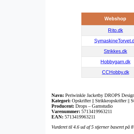
Webshop
Rito.dk
SymaskineTorvet.
Strikkes.dk
Hobbygarn.dk
CCHobby.dk
Navn:
Periwinkle Jacketby DROPS Design –
Kategori:
Opskrifter || Strikkeopskrifter || S
Producent:
Drops – Garnstudio
Varenummer:
5713419963211
EAN:
5713419963211
Vurderet til
4.6
ud af 5 stjerner baseret på
8