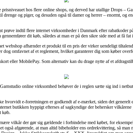
re prisniveauet hos flere online shops, og derved har utallige Drops – Gar
til drenge og piger, og desuden også til damer og herrer – enormt, og e
e at prøve indtil flere internet virksomheder i Danmark efter rabatkod
gennemfører dit køb, således at man er på den sikre side med at få fat i 
t webshop afhænder et produkt til en pris der virker uendeligt tiltalende
er dog omfavnet af et reglement, hvilket garanterer dig som køber overfo
skort eller MobilePay. Som alternativ kan du drage nytte af et afdragstil
arnstudio online virksomhed behøver de i reglen sætte sig ind i netbut
hvorvidt e-forretningen er godkendt af e-mærket, siden det generelt er
nternet butikken hyppigt efterses af sagkyndige der behersker vilkårene
t køb.
rimære vilkår der gør sig gældende i forbindelse med købet, for eksempe
 det også afgørende, at man altid bibeholder ens ordrekvittering, så man