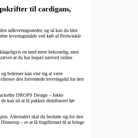
pskrifter til cardigans,
ånden udleveringssteder, og så kan du blot
tkøbte leveringsmåde ved køb af Periwinkle
eklageligvis en tand mere bekostelig, men
 kræver at du har bopæl nærved online
er og boleroer kan vise sig at være
efterser den forventede leveringstid for den
le Jacketby DROPS Design – Jakke
 de kan nå at få pakken distribueret før
ris. Alternativt skal du beslutte sig for den
innerup – er at få fragtfirmaet til at bringe