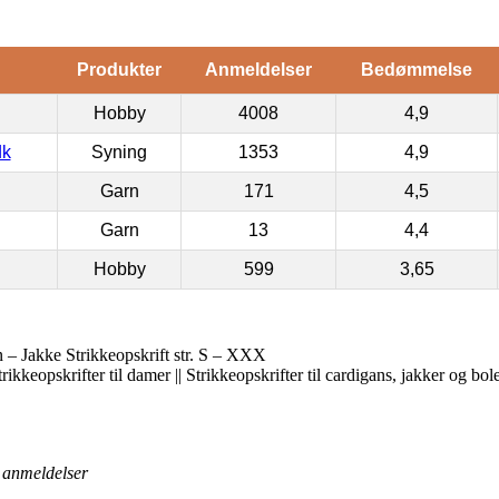
Produkter
Anmeldelser
Bedømmelse
Hobby
4008
4,9
dk
Syning
1353
4,9
Garn
171
4,5
Garn
13
4,4
Hobby
599
3,65
 Jakke Strikkeopskrift str. S – XXX
trikkeopskrifter til damer || Strikkeopskrifter til cardigans, jakker og bol
anmeldelser