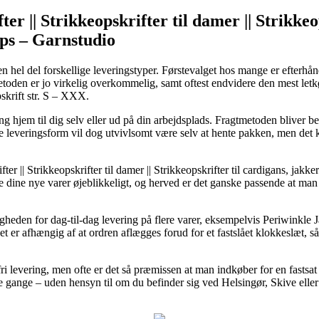
ter || Strikkeopskrifter til damer || Strikkeo
ops – Garnstudio
d en hel del forskellige leveringstyper. Førstevalget hos mange er efterh
 Metoden er jo virkelig overkommelig, samt oftest endvidere den mest le
krift str. S – XXX.
ng hjem til dig selv eller ud på din arbejdsplads. Fragtmetoden bliver b
te leveringsform vil dog utvivlsomt være selv at hente pakken, men det
ter || Strikkeopskrifter til damer || Strikkeopskrifter til cardigans, jakk
e dine nye varer øjeblikkeligt, og herved er det ganske passende at man 
ligheden for dag-til-dag levering på flere varer, eksempelvis Periwink
t er afhængig af at ordren aflægges forud for et fastslået klokkeslæt, så
fri levering, men ofte er det så præmissen at man indkøber for en fastsat p
e gange – uden hensyn til om du befinder sig ved Helsingør, Skive eller H