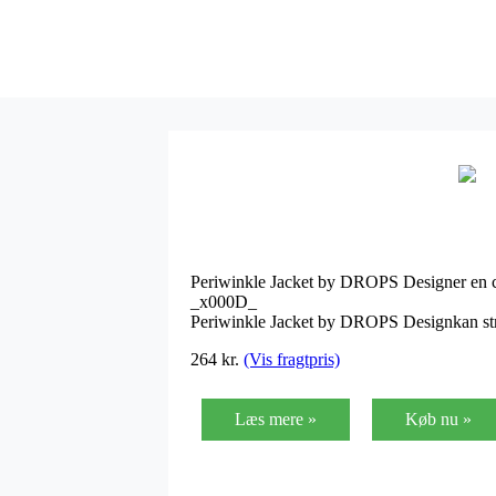
Periwinkle Jacket by DROPS Designer en ca
_x000D_
Periwinkle Jacket by DROPS Designkan str
264
kr.
(Vis fragtpris)
Læs mere »
Køb nu »