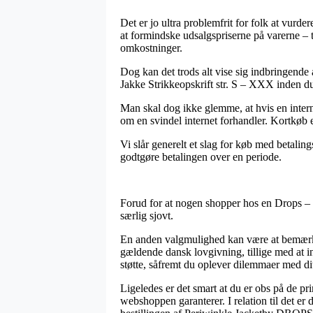
Det er jo ultra problemfrit for folk at vurde
at formindske udsalgspriserne på varerne – 
omkostninger.
Dog kan det trods alt vise sig indbringend
Jakke Strikkeopskrift str. S – XXX inden du 
Man skal dog ikke glemme, at hvis en interne
om en svindel internet forhandler. Kortkøb 
Vi slår generelt et slag for køb med betaling
godtgøre betalingen over en periode.
Forud for at nogen shopper hos en Drops – G
særlig sjovt.
En anden valgmulighed kan være at bemærke 
gældende dansk lovgivning, tillige med at i
støtte, såfremt du oplever dilemmaer med di
Ligeledes er det smart at du er obs på de p
webshoppen garanterer. I relation til det er