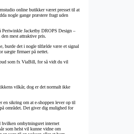
nstudio online butikker været presset til at
ndda nogle gange præstere fragt uden
er på Periwinkle Jacketby DROPS Design –
den mest attraktive pris.
, burde det i nogle tilfælde være et signal
r uægte firmaer på nettet.
bud som fx ViaBill, for så vidt du vil
ikkens vilkår, dog er det normalt ikke
 en sikring om at e-shoppen lever op til
 på området. Det giver dig mulighed for
l hvilken ombytningsret internet
 når som helst vil kunne vidne om