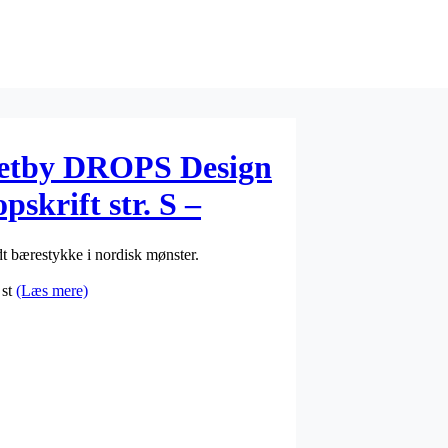
ketby DROPS Design
pskrift str. S –
t bærestykke i nordisk mønster.
 st
(Læs mere)