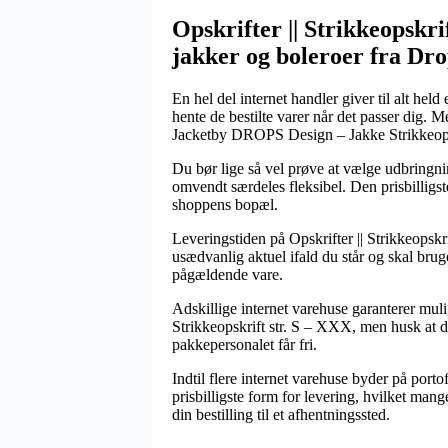
Opskrifter || Strikkeopskrif
jakker og boleroer fra Dr
En hel del internet handler giver til alt hel
hente de bestilte varer når det passer dig.
Jacketby DROPS Design – Jakke Strikkeops
Du bør lige så vel prøve at vælge udbringni
omvendt særdeles fleksibel. Den prisbilligs
shoppens bopæl.
Leveringstiden på Opskrifter || Strikkeopskrif
usædvanlig aktuel ifald du står og skal brug
pågældende vare.
Adskillige internet varehuse garanterer mu
Strikkeopskrift str. S – XXX, men husk at de
pakkepersonalet får fri.
Indtil flere internet varehuse byder på porto
prisbilligste form for levering, hvilket mang
din bestilling til et afhentningssted.