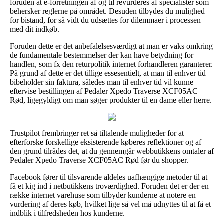
foruden at e-forretningen af og til revurderes af specialister som
behersker reglerne på området. Desuden tilbydes du mulighed
for bistand, for så vidt du udsættes for dilemmaer i processen
med dit indkøb.
Foruden dette er det anbefalelsesværdigt at man er vaks omkring
de fundamentale bestemmelser der kan have betydning for
handlen, som fx den returpolitik internet forhandleren garanterer.
På grund af dette er det tillige essesentielt, at man til enhver tid
bibeholder sin faktura, således man til enhver tid vil kunne
eftervise bestillingen af Pedaler Xpedo Traverse XCF05AC
Rød, ligegyldigt om man søger produkter til en dame eller herre.
Trustpilot frembringer ret så tiltalende muligheder for at
efterforske forskellige eksisterende køberes reflektioner og af
den grund tilrådes det, at du gennemgår webbutikkens omtaler af
Pedaler Xpedo Traverse XCF05AC Rød før du shopper.
Facebook fører til tilsvarende aldeles uafhængige metoder til at
få et kig ind i netbutikkens troværdighed. Foruden det er der en
række internet varehuse som tilbyder kunderne at notere en
vurdering af deres køb, hvilket lige så vel må udnyttes til at få et
indblik i tilfredsheden hos kunderne.