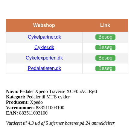
Webshop
Link
Cykelpartner.dk
Besøg
Cykler.dk
Besøg
Cykelexperten.dk
Besøg
Pedalatleten.dk
Besøg
Navn:
Pedaler Xpedo Traverse XCF05AC Rød
Kategori:
Pedaler til MTB cykler
Producent:
Xpedo
Varenummer:
883511003100
EAN:
883511003100
Vurderet til
4.3
ud af 5 stjerner baseret på
24
anmeldelser