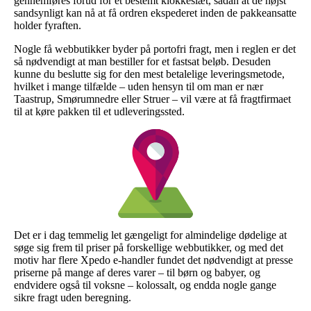
gennemføres forud for et bestemt klokkeslæt, sådan at de højst
sandsynligt kan nå at få ordren ekspederet inden de pakkeansatte
holder fyraften.
Nogle få webbutikker byder på portofri fragt, men i reglen er det
så nødvendigt at man bestiller for et fastsat beløb. Desuden
kunne du beslutte sig for den mest betalelige leveringsmetode,
hvilket i mange tilfælde – uden hensyn til om man er nær
Taastrup, Smørumnedre eller Struer – vil være at få fragtfirmaet
til at køre pakken til et udleveringssted.
Det er i dag temmelig let gængeligt for almindelige dødelige at
søge sig frem til priser på forskellige webbutikker, og med det
motiv har flere Xpedo e-handler fundet det nødvendigt at presse
priserne på mange af deres varer – til børn og babyer, og
endvidere også til voksne – kolossalt, og endda nogle gange
sikre fragt uden beregning.