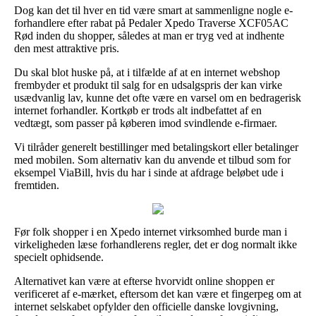
Dog kan det til hver en tid være smart at sammenligne nogle e-
forhandlere efter rabat på Pedaler Xpedo Traverse XCF05AC
Rød inden du shopper, således at man er tryg ved at indhente
den mest attraktive pris.
Du skal blot huske på, at i tilfælde af at en internet webshop
frembyder et produkt til salg for en udsalgspris der kan virke
usædvanlig lav, kunne det ofte være en varsel om en bedragerisk
internet forhandler. Kortkøb er trods alt indbefattet af en
vedtægt, som passer på køberen imod svindlende e-firmaer.
Vi tilråder generelt bestillinger med betalingskort eller betalinger
med mobilen. Som alternativ kan du anvende et tilbud som for
eksempel ViaBill, hvis du har i sinde at afdrage beløbet ude i
fremtiden.
Før folk shopper i en Xpedo internet virksomhed burde man i
virkeligheden læse forhandlerens regler, det er dog normalt ikke
specielt ophidsende.
Alternativet kan være at efterse hvorvidt online shoppen er
verificeret af e-mærket, eftersom det kan være et fingerpeg om at
internet selskabet opfylder den officielle danske lovgivning,