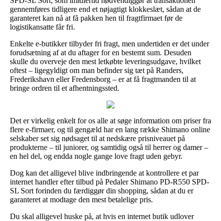
SPD-SL Sort, som imidlertid nødvendiggør at transaktionen
gennemføres tidligere end et nøjagtigt klokkeslæt, sådan at de
garanteret kan nå at få pakken hen til fragtfirmaet før de
logistikansatte får fri.
Enkelte e-butikker tilbyder fri fragt, men undertiden er det under
forudsætning af at du aftager for en bestemt sum. Desuden
skulle du overveje den mest letkøbte leveringsudgave, hvilket
oftest – ligegyldigt om man befinder sig tæt på Randers,
Frederikshavn eller Fredensborg – er at få fragtmanden til at
bringe ordren til et afhentningssted.
Det er virkelig enkelt for os alle at søge information om priser fra
flere e-firmaer, og til gengæld har en lang række Shimano online
selskaber set sig nødsaget til at nedskære prisniveauet på
produkterne – til juniorer, og samtidig også til herrer og damer –
en hel del, og endda nogle gange love fragt uden gebyr.
Dog kan det alligevel blive indbringende at kontrollere et par
internet handler efter tilbud på Pedaler Shimano PD-R550 SPD-
SL Sort forinden du færdiggør din shopping, sådan at du er
garanteret at modtage den mest betalelige pris.
Du skal alligevel huske på, at hvis en internet butik udlover