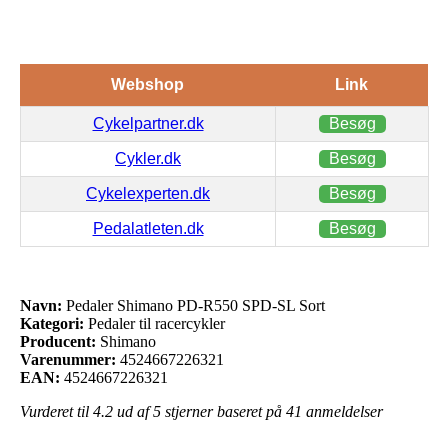
Webshop
Link
Cykelpartner.dk
Besøg
Cykler.dk
Besøg
Cykelexperten.dk
Besøg
Pedalatleten.dk
Besøg
Navn:
Pedaler Shimano PD-R550 SPD-SL Sort
Kategori:
Pedaler til racercykler
Producent:
Shimano
Varenummer:
4524667226321
EAN:
4524667226321
Vurderet til
4.2
ud af 5 stjerner baseret på
41
anmeldelser