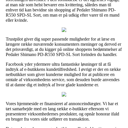
at man når som helst bevarer ens kvittering, således man til
enhver tid kan bevidne sin shopping af Pedaler Shimano PD-
R550 SPD-SL Sort, om man er på udkig efter varer til en mand
eller kvinde.
Trustpilot giver dig super passende muligheder for at læse en
længere række nuværende konsumenters meninger og derved er
det prisværdigt, at du kigger på online shoppens bedømmelser af
Pedaler Shimano PD-R550 SPD-SL Sort forinden du handler.
Facebook yder ydermere ultra fantastiske løsninger til at få
indtryk af e-butikkens kundetilfredshed. I øvrigt er der en række
netbutikker som giver kunderne mulighed for at publicere en
omtale af virksomhedens service, som desuden burde anvendes
til at danne dig et indtryk af hvor glade kunderne er.
Vores hjemmeside er finansieret af annonceindtægter. Vi har et
tæt samarbejde med en lang række e-butikker eftersom vi
præsenterer virksomhedernes produkter, og opnår honorar ifald
en bruger fra vores side udfører en transaktion.