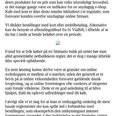
deres produkter for en pris som kan virke uforståeligt favorabel,
er det mange gange være en indikator for en snydagtig e-shop.
Køb med kort er ikke desto mindre inkluderet i et regulativ, som
forsvarer kunden overfor snydagtige online firmaer.
Vi tilråder bestillinger med kort eller mobilbetaling. Alternativt
kan du benytte et afbetalingstilbud fra fx ViaBill, i tilfælde af at
du har i sinde at betale beløbet over en periode.
Forud for at folk køber på en Shimano butik på nettet bør man
altid gennemløbe netbutikkens regler, det er dog i mange tilfælde
ikke specielt ophidsende.
En nem løsning kunne derfor være at granske om online
webshoppen er medlem af e-mærket, siden det generelt er et
bevis på at online virksomheden forsvarer gældende dansk
lovgivning, og at online forretningen ofte vurderes af eksperter
som forstår vilkårene. Dette er en god anledning til at blive
hjulpet, ifald du oplever udfordringer med dit køb.
I øvrigt slår vi et slag for at man er omhyggelig omkring de mest
basale reglementer der kan spille ind i forbindelse med
bestillingen, som eksempelvis den ombytningsret internet
forretningen anvender. I den forbindelse er det ligeledes vigtigt,