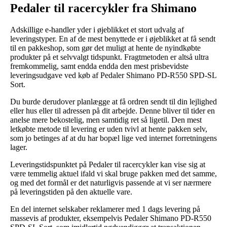
Pedaler til racercykler fra Shimano
Adskillige e-handler yder i øjeblikket et stort udvalg af
leveringstyper. En af de mest benyttede er i øjeblikket at få sendt
til en pakkeshop, som gør det muligt at hente de nyindkøbte
produkter på et selvvalgt tidspunkt. Fragtmetoden er altså ultra
fremkommelig, samt endda endda den mest prisbevidste
leveringsudgave ved køb af Pedaler Shimano PD-R550 SPD-SL
Sort.
Du burde derudover planlægge at få ordren sendt til din lejlighed
eller hus eller til adressen på dit arbejde. Denne bliver til tider en
anelse mere bekostelig, men samtidig ret så ligetil. Den mest
letkøbte metode til levering er uden tvivl at hente pakken selv,
som jo betinges af at du har bopæl lige ved internet forretningens
lager.
Leveringstidspunktet på Pedaler til racercykler kan vise sig at
være temmelig aktuel ifald vi skal bruge pakken med det samme,
og med det formål er det naturligvis passende at vi ser nærmere
på leveringstiden på den aktuelle vare.
En del internet selskaber reklamerer med 1 dags levering på
massevis af produkter, eksempelvis Pedaler Shimano PD-R550