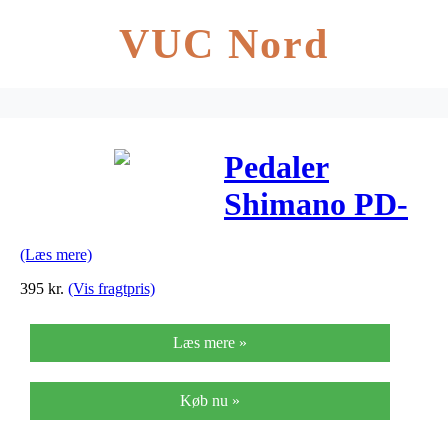
VUC Nord
Pedaler
Shimano PD-
R550 SPD-SL
(Læs mere)
Sort
395
kr.
(Vis fragtpris)
Læs mere »
Køb nu »