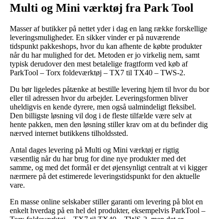
Multi og Mini værktøj fra Park Tool
Masser af butikker på nettet yder i dag en lang række forskellige
leveringsmuligheder. En sikker vinder er på nuværende
tidspunkt pakkeshops, hvor du kan afhente de købte produkter
når du har mulighed for det. Metoden er jo virkelig nem, samt
typisk derudover den mest betalelige fragtform ved køb af
ParkTool – Torx foldeværktøj – TX7 til TX40 – TWS-2.
Du bør ligeledes påtænke at bestille levering hjem til hvor du bor
eller til adressen hvor du arbejder. Leveringsformen bliver
uheldigvis en kende dyrere, men også ualmindeligt fleksibel.
Den billigste løsning vil dog i de fleste tilfælde være selv at
hente pakken, men den løsning stiller krav om at du befinder dig
nærved internet butikkens tilholdssted.
Antal dages levering på Multi og Mini værktøj er rigtig
væsentlig når du har brug for dine nye produkter med det
samme, og med det formål er det øjensynligt centralt at vi kigger
nærmere på det estimerede leveringstidspunkt for den aktuelle
vare.
En masse online selskaber stiller garanti om levering på blot en
enkelt hverdag på en hel del produkter, eksempelvis ParkTool –