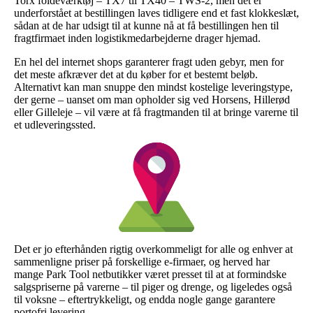
Torx foldeværktøj – TX7 til TX40 – TWS-2, men det er
underforstået at bestillingen laves tidligere end et fast klokkeslæt,
sådan at de har udsigt til at kunne nå at få bestillingen hen til
fragtfirmaet inden logistikmedarbejderne drager hjemad.
En hel del internet shops garanterer fragt uden gebyr, men for
det meste afkræver det at du køber for et bestemt beløb.
Alternativt kan man snuppe den mindst kostelige leveringstype,
der gerne – uanset om man opholder sig ved Horsens, Hillerød
eller Gilleleje – vil være at få fragtmanden til at bringe varerne til
et udleveringssted.
Det er jo efterhånden rigtig overkommeligt for alle og enhver at
sammenligne priser på forskellige e-firmaer, og herved har
mange Park Tool netbutikker været presset til at at formindske
salgspriserne på varerne – til piger og drenge, og ligeledes også
til voksne – eftertrykkeligt, og endda nogle gange garantere
portofri levering.