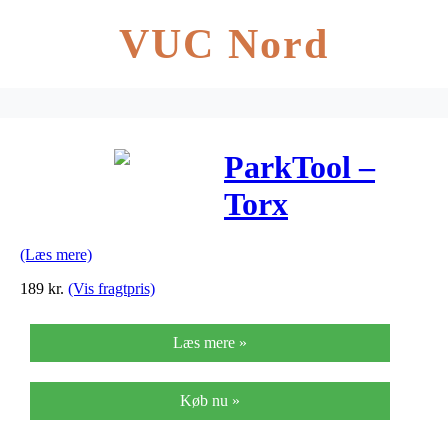
VUC Nord
ParkTool –
Torx
foldeværktøj –
(Læs mere)
TX7 til TX40 –
189
kr.
(Vis fragtpris)
TWS-2
Læs mere »
Køb nu »