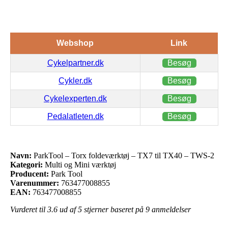
Webshop
Link
Cykelpartner.dk
Besøg
Cykler.dk
Besøg
Cykelexperten.dk
Besøg
Pedalatleten.dk
Besøg
Navn:
ParkTool – Torx foldeværktøj – TX7 til TX40 – TWS-2
Kategori:
Multi og Mini værktøj
Producent:
Park Tool
Varenummer:
763477008855
EAN:
763477008855
Vurderet til
3.6
ud af 5 stjerner baseret på
9
anmeldelser