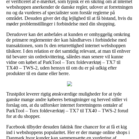
er verificeret af e-mærket, som typisk er en sikring om at internet
webshoppen anerkender de danske regler, udover at forretningen
nu og da vurderes af specialister som forstår reglerne på
området. Desuden giver det dig lejlighed til at få bistand, hvis du
møder problemstillinger i forbindelse med din shopping.
Derudover kan det anbefales at kunden er omhyggelig omkring
de primære reglementer der kan håndhæves i forbindelse med
transaktionen, som fx den returrettighed internet webshoppen
tilsikrer. I den relation er det samtidig relevant, at man til enhver
tid bevarer sin ordrekvittering, således man senere vil kunne
vidne om købet af ParkTool – Torx foldeværktøj – TX7 til
TX40 – TWS-2, uden hensyn til om du er på udkig efter
produkter til en dame eller herre.
Trustpilot leverer rigtig ønskværdige muligheder for at tyde
ganske mange andre køberes betragtninger og herved stiller vi
forslag om, at du udforsker internet forretningens omtaler af
ParkTool – Torx foldeværktøj – TX7 til TX40 – TWS-2 forud
for at du shopper.
Facebook tilbyder desuden faktisk fine chancer for at få et kig
ind i webshoppens popularitet. Her er der mange online shops i
Danmark hvor kunder kan sammensætte en vurdering af