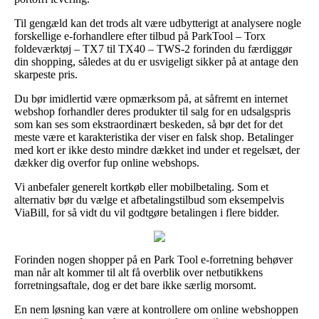
Til gengæld kan det trods alt være udbytterigt at analysere nogle
forskellige e-forhandlere efter tilbud på ParkTool – Torx
foldeværktøj – TX7 til TX40 – TWS-2 forinden du færdiggør
din shopping, således at du er usvigeligt sikker på at antage den
skarpeste pris.
Du bør imidlertid være opmærksom på, at såfremt en internet
webshop forhandler deres produkter til salg for en udsalgspris
som kan ses som ekstraordinært beskeden, så bør det for det
meste være et karakteristika der viser en falsk shop. Betalinger
med kort er ikke desto mindre dækket ind under et regelsæt, der
dækker dig overfor fup online webshops.
Vi anbefaler generelt kortkøb eller mobilbetaling. Som et
alternativ bør du vælge et afbetalingstilbud som eksempelvis
ViaBill, for så vidt du vil godtgøre betalingen i flere bidder.
Forinden nogen shopper på en Park Tool e-forretning behøver
man når alt kommer til alt få overblik over netbutikkens
forretningsaftale, dog er det bare ikke særlig morsomt.
En nem løsning kan være at kontrollere om online webshoppen