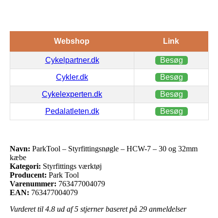
Webshop
Link
Cykelpartner.dk
Besøg
Cykler.dk
Besøg
Cykelexperten.dk
Besøg
Pedalatleten.dk
Besøg
Navn:
ParkTool – Styrfittingsnøgle – HCW-7 – 30 og 32mm
kæbe
Kategori:
Styrfittings værktøj
Producent:
Park Tool
Varenummer:
763477004079
EAN:
763477004079
Vurderet til
4.8
ud af 5 stjerner baseret på
29
anmeldelser