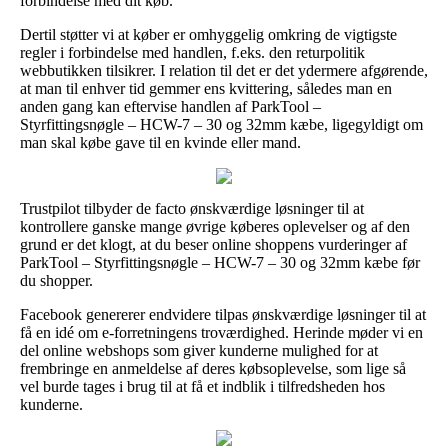
forbindelse med dit køb.
Dertil støtter vi at køber er omhyggelig omkring de vigtigste
regler i forbindelse med handlen, f.eks. den returpolitik
webbutikken tilsikrer. I relation til det er det ydermere afgørende,
at man til enhver tid gemmer ens kvittering, således man en
anden gang kan eftervise handlen af ParkTool –
Styrfittingsnøgle – HCW-7 – 30 og 32mm kæbe, ligegyldigt om
man skal købe gave til en kvinde eller mand.
Trustpilot tilbyder de facto ønskværdige løsninger til at
kontrollere ganske mange øvrige køberes oplevelser og af den
grund er det klogt, at du beser online shoppens vurderinger af
ParkTool – Styrfittingsnøgle – HCW-7 – 30 og 32mm kæbe før
du shopper.
Facebook genererer endvidere tilpas ønskværdige løsninger til at
få en idé om e-forretningens troværdighed. Herinde møder vi en
del online webshops som giver kunderne mulighed for at
frembringe en anmeldelse af deres købsoplevelse, som lige så
vel burde tages i brug til at få et indblik i tilfredsheden hos
kunderne.