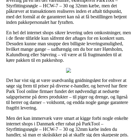
levering på en hel del varenumre, eksempelvis ParkTool –
Styrfittingsnøgle – HCW-7 – 30 og 32mm kæbe, men det
påkræver at transaktionen realiseres inden et aftalt tidspunkt,
med det formål at de garanteret kan nå at få bestillingen betjent
inden pakkepersonalet har fyraften.
En hel del internet shops sikrer levering uden omkostninger, men
i de fleste tilfælde kun såfremt der aftages for en konkret sum.
Desuden kunne man snuppe den billigste leveringsmulighed,
hvilket mange gange – uafhængig om du bor nær Hørsholm,
Kalundborg eller Støvring – vil være at få fragtmanden til at
køre pakken til en pakkeshop.
Det har vist sig at være usædvanlig gnidningsløst for enhver at
søge sig frem til priser på diverse e-handler, og herved har flere
Park Tool online firmaer fundet det nødvendigt at nedsætte
salgspriserne på deres produkter – til piger og drenge, og ligeså
til herrer og damer – voldsomt, og endda nogle gange garantere
fragtfri levering.
Men det kan immervæk være smart at kigge forbi nogle enkelte
internet shops i Danmark efter rabat på ParkTool –
Styrfittingsnøgle – HCW-7 – 30 og 32mm kæbe inden du
handler, så man er skråsikker på at skaffe sig den skarpeste pris.