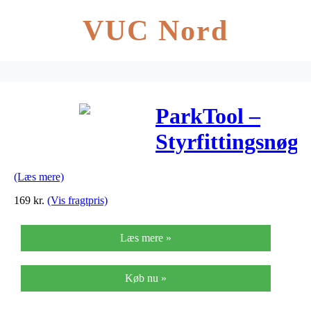
VUC Nord
ParkTool –
Styrfittingsnøgl
– HCW-7 – 30
(Læs mere)
og 32mm
169
kr.
(Vis fragtpris)
kæbe
Læs mere »
Køb nu »