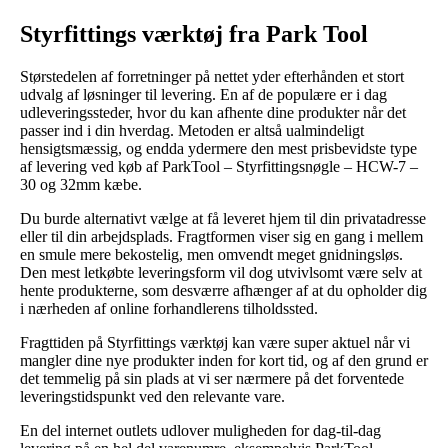
Styrfittings værktøj fra Park Tool
Størstedelen af forretninger på nettet yder efterhånden et stort
udvalg af løsninger til levering. En af de populære er i dag
udleveringssteder, hvor du kan afhente dine produkter når det
passer ind i din hverdag. Metoden er altså ualmindeligt
hensigtsmæssig, og endda ydermere den mest prisbevidste type
af levering ved køb af ParkTool – Styrfittingsnøgle – HCW-7 –
30 og 32mm kæbe.
Du burde alternativt vælge at få leveret hjem til din privatadresse
eller til din arbejdsplads. Fragtformen viser sig en gang i mellem
en smule mere bekostelig, men omvendt meget gnidningsløs.
Den mest letkøbte leveringsform vil dog utvivlsomt være selv at
hente produkterne, som desværre afhænger af at du opholder dig
i nærheden af online forhandlerens tilholdssted.
Fragttiden på Styrfittings værktøj kan være super aktuel når vi
mangler dine nye produkter inden for kort tid, og af den grund er
det temmelig på sin plads at vi ser nærmere på det forventede
leveringstidspunkt ved den relevante vare.
En del internet outlets udlover muligheden for dag-til-dag