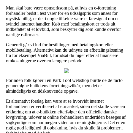
Man skal bare være opmærksom på, at hvis en e-forretning
forhandler bedst i test varer for en udsalgspris som anses for
mystisk billig, er det i nogle tilfælde være et faresignal om en
svindel internet handler. Køb med betalingskort er trods alt
indbefattet af et lovbud, som beskytter dig som kunde overfor
uærlige e-firmaer.
Generelt går vi ind for bestillinger med betalingskort eller
mobilbetaling. Alternativt kan du udnytte en afbetalingsløsning
fra for eksempel ViaBill, forudsat du higer efter at finansiere
omkostningerne over en længere periode.
Forinden folk køber i en Park Tool webshop burde de de facto
gennemløbe butikkens forretningsvilkår, men det er
almindeligvis en tidskrævende opgave.
Et alternativt forslag kan være at se hvorvidt internet
forhandleren er verificeret af e-mærket, siden det skulle være en
erklæring om at e-butikken efterfølger den officielle danske
lovgivning, udover at online forhandleren undertiden besøges af
sagkyndige som har megen viden om retningslinjerne. Det er en
rigtig god lejlighed til opbakning, hvis du skulle få problemer i