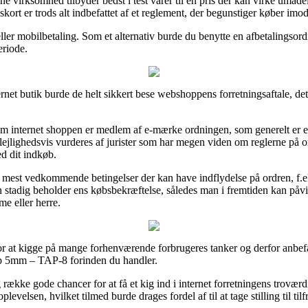
ine virksomhed tilbyder bedst i test varer til en pris der kan virke umåd
rt er trods alt indbefattet af et reglement, der begunstiger køber imod 
eller mobilbetaling. Som et alternativ burde du benytte en afbetalingso
eriode.
ternet butik burde de helt sikkert bese webshoppens forretningsaftale, de
om internet shoppen er medlem af e-mærke ordningen, som generelt er en
lejlighedsvis vurderes af jurister som har megen viden om reglerne på o
d dit indkøb.
 de mest vedkommende betingelser der kan have indflydelse på ordren, f.ek
an stadig beholder ens købsbekræftelse, således man i fremtiden kan påvi
e eller herre.
for at kigge på mange forhenværende forbrugeres tanker og derfor anbefa
ap 5mm – TAP-8 forinden du handler.
ække gode chancer for at få et kig ind i internet forretningens trovæ
evelsen, hvilket tilmed burde drages fordel af til at tage stilling til t