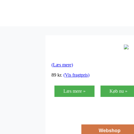
(Læs mere)
89
kr.
(Vis fragtpris)
Læs mere »
Køb nu »
Webshop