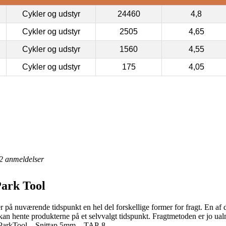
Cykler og udstyr
24460
4,8
Cykler og udstyr
2505
4,65
Cykler og udstyr
1560
4,55
Cykler og udstyr
175
4,05
2
anmeldelser
Park Tool
å nuværende tidspunkt en hel del forskellige former for fragt. En af de
du kan hente produkterne på et selvvalgt tidspunkt. Fragtmetoden er jo u
 ParkTool – Snittap 5mm – TAP-8.