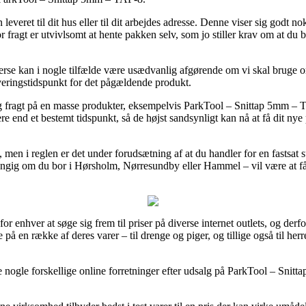
 leveret til dit hus eller til dit arbejdes adresse. Denne viser sig godt 
 fragt er utvivlsomt at hente pakken selv, som jo stiller krav om at du
e kan i nogle tilfælde være usædvanlig afgørende om vi skal bruge ordr
everingstidspunkt for det pågældende produkt.
dag fragt på en masse produkter, eksempelvis ParkTool – Snittap 5mm 
re end et bestemt tidspunkt, så de højst sandsynligt kan nå at få dit ny
gt, men i reglen er det under forudsætning af at du handler for en fastsat
ngig om du bor i Hørsholm, Nørresundby eller Hammel – vil være at få f
 for enhver at søge sig frem til priser på diverse internet outlets, og de
ne på en række af deres varer – til drenge og piger, og tillige også til 
cke nogle forskellige online forretninger efter udsalg på ParkTool – Sni