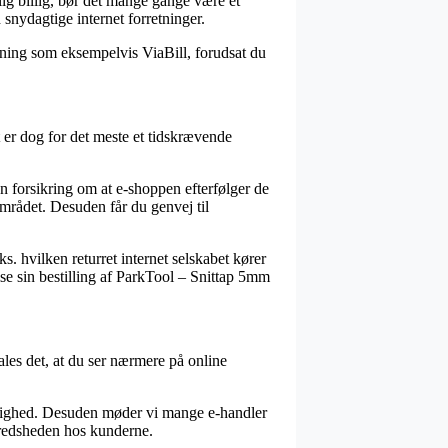
elig billig, bør det mange gange være et
snydagtige internet forretninger.
rdning som eksempelvis ViaBill, forudsat du
t er dog for det meste et tidskrævende
 forsikring om at e-shoppen efterfølger de
mrådet. Desuden får du genvej til
s. hvilken returret internet selskabet kører
se sin bestilling af ParkTool – Snittap 5mm
les det, at du ser nærmere på online
rdighed. Desuden møder vi mange e-handler
ilfredsheden hos kunderne.