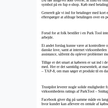
Du bør alligevel ikke overse, at ifald en onl
symbol på en fup e-shop. Køb med betalingsko
Generelt går vi ind for betalinger med kort 
efterspørger at afdrage betalingen over en p
Forud for at folk bestiller i en Park Tool in
arbejde.
Et andet forslag kunne være at kontrollere 
danske love, samt at internet virksomheden 
assistance, såfremt du oplever problemer me
Tillige er det smart at køberen er sat ind i
med. Her er det samtidig essesentielt, at m
– TAP-8, om man søger et produkt til en dam
Trustpilot leverer nogle solide muligheder 
virksomhedens ratings af ParkTool – Snitt
Facebook giver dig på samme måde en lang r
hvor kunder kan aflevere en omtale af købsopl