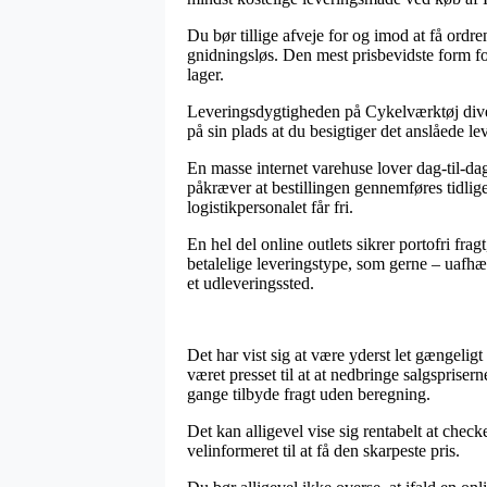
Du bør tillige afveje for og imod at få ordren
gnidningsløs. Den mest prisbevidste form for
lager.
Leveringsdygtigheden på Cykelværktøj divers
på sin plads at du besigtiger det anslåede l
En masse internet varehuse lover dag-til-
påkræver at bestillingen gennemføres tidlige
logistikpersonalet får fri.
En hel del online outlets sikrer portofri fra
betalelige leveringstype, som gerne – uafhæ
et udleveringssted.
Det har vist sig at være yderst let gængeligt
været presset til at at nedbringe salgspriser
gange tilbyde fragt uden beregning.
Det kan alligevel vise sig rentabelt at che
velinformeret til at få den skarpeste pris.