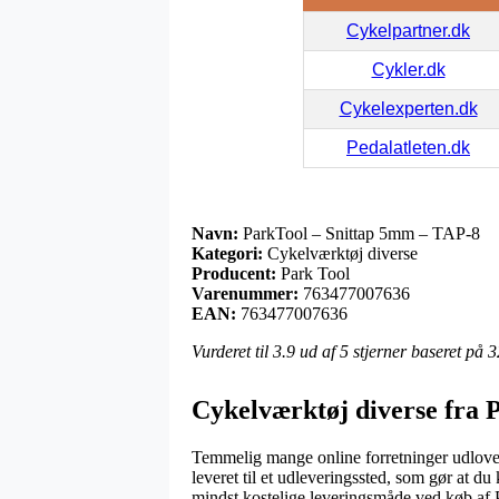
Cykelpartner.dk
Cykler.dk
Cykelexperten.dk
Pedalatleten.dk
Navn:
ParkTool – Snittap 5mm – TAP-8
Kategori:
Cykelværktøj diverse
Producent:
Park Tool
Varenummer:
763477007636
EAN:
763477007636
Vurderet til
3.9
ud af 5 stjerner baseret på
3
Cykelværktøj diverse fra 
Temmelig mange online forretninger udlover p
leveret til et udleveringssted, som gør at 
mindst kostelige leveringsmåde ved køb af