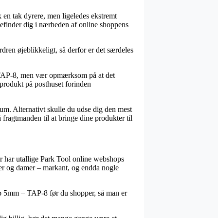
nok en tak dyrere, men ligeledes ekstremt
 befinder dig i nærheden af online shoppens
en øjeblikkeligt, så derfor er det særdeles
– TAP-8, men vær opmærksom på at det
e produkt på posthuset forinden
 sum. Alternativt skulle du udse dig den mest
ragtmanden til at bringe dine produkter til
rfor har utallige Park Tool online webshops
herrer og damer – markant, og endda nogle
ttap 5mm – TAP-8 før du shopper, så man er