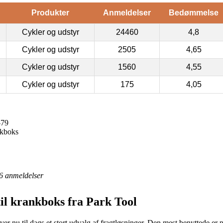
Produkter
Anmeldelser
Bedømmelse
Cykler og udstyr
24460
4,8
Cykler og udstyr
2505
4,65
Cykler og udstyr
1560
4,55
Cykler og udstyr
175
4,05
-79
nkboks
6
anmeldelser
il krankboks fra Park Tool
r nu til dags et stort udvalg af fragtløsninger. Den mest benyttede er p