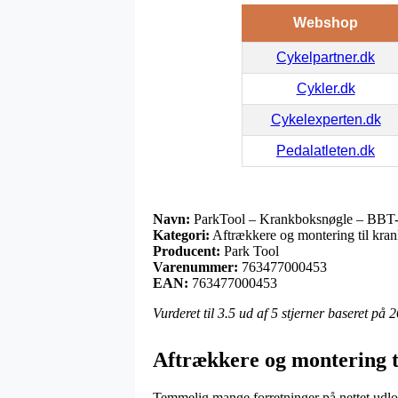
Webshop
Cykelpartner.dk
Cykler.dk
Cykelexperten.dk
Pedalatleten.dk
Navn:
ParkTool – Krankboksnøgle – BBT
Kategori:
Aftrækkere og montering til kra
Producent:
Park Tool
Varenummer:
763477000453
EAN:
763477000453
Vurderet til
3.5
ud af 5 stjerner baseret på
2
Aftrækkere og montering t
Temmelig mange forretninger på nettet udlove