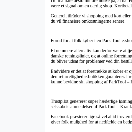
Du må ikke desto mindre huske på, at når en
være et signal om en uærlig shop. Kortbetali
Generelt tilråder vi shopping med kort eller
du vil finansiere omkostningerne senere.
Forud for at folk køber i en Park Tool e-shop
Et nemmere alternativ kan derfor være at tj
danske retningslinjer, og at online forretnin
du bliver udsat for problemer ved din bestill
Endvidere er det at foretrække at køber er 
den returrettighed e-butikken garanterer. I 
kunne bevidne sin shopping af ParkTool – 
Trustpilot genererer super hæderlige løsning
selskabets anmeldelser af ParkTool – Kran
Facebook præsterer lige så vel altid trovær
giver folk mulighed for at nedfælde en bedøm