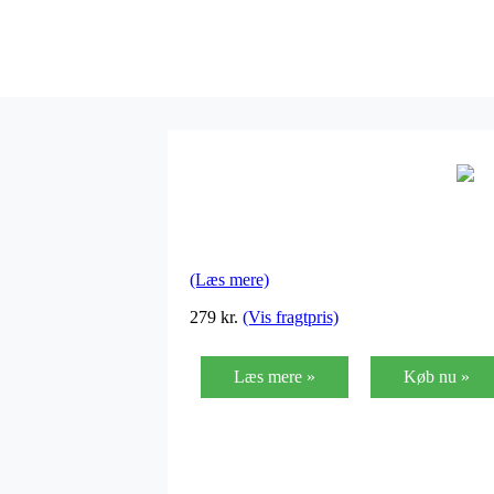
(Læs mere)
279
kr.
(Vis fragtpris)
Læs mere »
Køb nu »