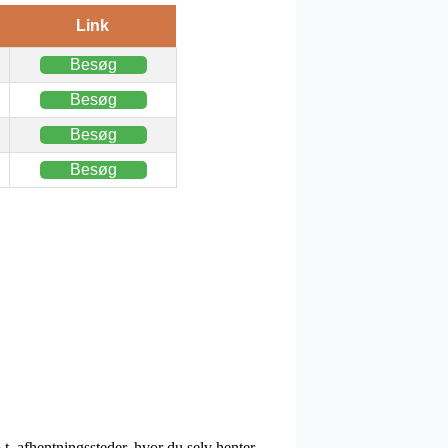
Link
Besøg
Besøg
Besøg
Besøg
.t. afhentningssteder, hvor du selv henter