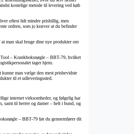
indst kostelige metode til levering ved køb
ver oftest lidt mindre prisbillig, men
ente ordren, som jo kræver at du befinder
af at man skal bruge dine nye produkter om
arkTool – Krankboksnøgle – BBT-79, hvilket
ogistikpersonalet tager hjem.
igt kunne man vælge den mest prisbevidste
ukter til et udleveringssted.
lige internet virksomheder, og følgelig har
n, samt til herrer og damer – helt i bund, og
nkboksnøgle – BBT-79 før du gennemfører dit