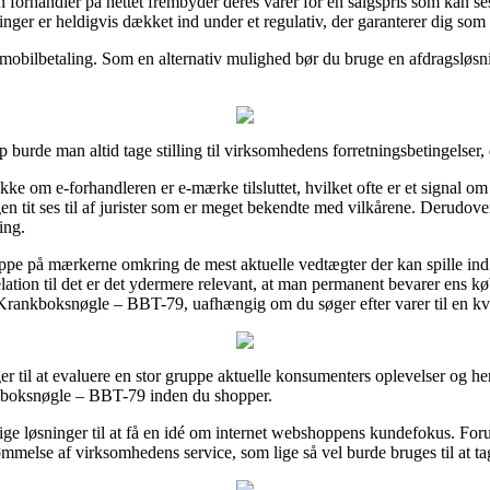
 forhandler på nettet frembyder deres varer for en salgspris som kan ses
nger er heldigvis dækket ind under et regulativ, der garanterer dig som 
 mobilbetaling. Som en alternativ mulighed bør du bruge en afdragsløsni
 burde man altid tage stilling til virksomhedens forretningsbetingelser, 
ekke om e-forhandleren er e-mærke tilsluttet, hvilket ofte er et signa
gen tit ses til af jurister som er meget bekendte med vilkårene. Derudover
ing.
oppe på mærkerne omkring de mest aktuelle vedtægter der kan spille ind
relation til det er det ydermere relevant, at man permanent bevarer ens k
Krankboksnøgle – BBT-79, uafhængig om du søger efter varer til en kv
er til at evaluere en stor gruppe aktuelle konsumenters oplevelser og her
kboksnøgle – BBT-79 inden du shopper.
dige løsninger til at få en idé om internet webshoppens kundefokus. Fo
melse af virksomhedens service, som lige så vel burde bruges til at tage 