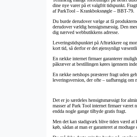
dine nye varer på et valgfrit tidspunkt. Fr
af ParkTool – Krankboksnøgle – BBT-79.
Du burde derudover vælge at få produkterne s
derudover vældig hensigtsmæssig. Den mest b
dig nærved webbutikkens adresse.
Leveringstidspunktet på Aftrækkere og monte
kort tid, så derfor er det øjensynligt væsentl
En række internet firmaer garanterer muli
påkræver at bestillingen køres igennem inden
En række netshops præsterer fragt uden geby
leveringsversion, der ofte – uafhængig om ma
Det er jo særdeles hensigtsmæssigt for almi
masser af Park Tool internet firmaer været n
endda nogle gange tilbyde gratis fragt.
Men det kan stadigvæk blive tiden værd at 
køb, sådan at man er garanteret at modtage 