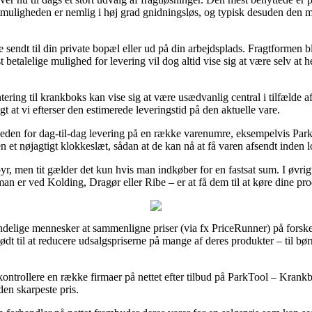
agtmuligheden er nemlig i høj grad gnidningsløs, og typisk desuden den m
endt til din private bopæl eller ud på din arbejdsplads. Fragtformen bli
etalelige mulighed for levering vil dog altid vise sig at være selv at h
ring til krankboks kan vise sig at være usædvanlig central i tilfælde 
igt at vi efterser den estimerede leveringstid på den aktuelle vare.
gheden for dag-til-dag levering på en række varenumre, eksempelvis P
 et nøjagtigt klokkeslæt, sådan at de kan nå at få varen afsendt inden l
r, men tit gælder det kun hvis man indkøber for en fastsat sum. I øvr
n er ved Kolding, Dragør eller Ribe – er at få dem til at køre dine prod
ndelige mennesker at sammenligne priser (via fx PriceRunner) på forskel
ødt til at reducere udsalgspriserne på mange af deres produkter – til bør
kontrollere en række firmaer på nettet efter tilbud på ParkTool – Kra
den skarpeste pris.