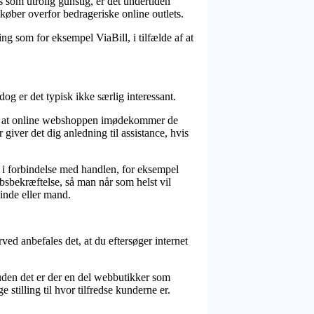
 som utrolig gunstig, er det undertiden
køber overfor bedrageriske online outlets.
ng som for eksempel ViaBill, i tilfælde af at
dog er det typisk ikke særlig interessant.
l om at online webshoppen imødekommer de
 giver det dig anledning til assistance, hvis
 i forbindelse med handlen, for eksempel
øbsbekræftelse, så man når som helst vil
inde eller mand.
ved anbefales det, at du eftersøger internet
ruden det er der en del webbutikker som
stilling til hvor tilfredse kunderne er.