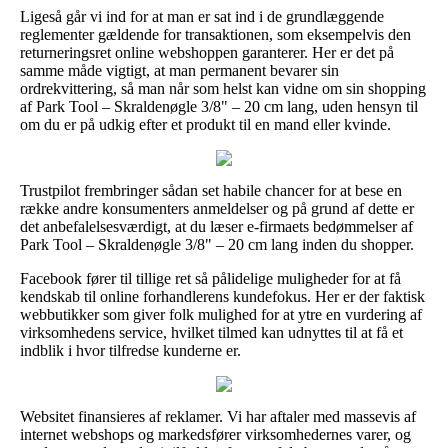
Ligeså går vi ind for at man er sat ind i de grundlæggende
reglementer gældende for transaktionen, som eksempelvis den
returneringsret online webshoppen garanterer. Her er det på
samme måde vigtigt, at man permanent bevarer sin
ordrekvittering, så man når som helst kan vidne om sin shopping
af Park Tool – Skraldenøgle 3/8" – 20 cm lang, uden hensyn til
om du er på udkig efter et produkt til en mand eller kvinde.
Trustpilot frembringer sådan set habile chancer for at bese en
række andre konsumenters anmeldelser og på grund af dette er
det anbefalelsesværdigt, at du læser e-firmaets bedømmelser af
Park Tool – Skraldenøgle 3/8" – 20 cm lang inden du shopper.
Facebook fører til tillige ret så pålidelige muligheder for at få
kendskab til online forhandlerens kundefokus. Her er der faktisk
webbutikker som giver folk mulighed for at ytre en vurdering af
virksomhedens service, hvilket tilmed kan udnyttes til at få et
indblik i hvor tilfredse kunderne er.
Websitet finansieres af reklamer. Vi har aftaler med massevis af
internet webshops og markedsfører virksomhedernes varer, og