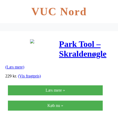
VUC Nord
Park Tool –
Skraldenøgle
3/8" – 20 cm
(Læs mere)
lang
229
kr.
(Vis fragtpris)
Læs mere »
Køb nu »