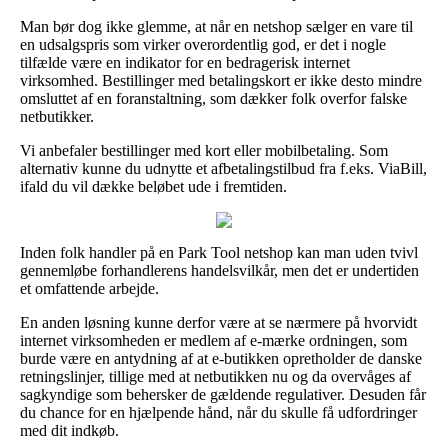
Man bør dog ikke glemme, at når en netshop sælger en vare til
en udsalgspris som virker overordentlig god, er det i nogle
tilfælde være en indikator for en bedragerisk internet
virksomhed. Bestillinger med betalingskort er ikke desto mindre
omsluttet af en foranstaltning, som dækker folk overfor falske
netbutikker.
Vi anbefaler bestillinger med kort eller mobilbetaling. Som
alternativ kunne du udnytte et afbetalingstilbud fra f.eks. ViaBill,
ifald du vil dække beløbet ude i fremtiden.
Inden folk handler på en Park Tool netshop kan man uden tvivl
gennemløbe forhandlerens handelsvilkår, men det er undertiden
et omfattende arbejde.
En anden løsning kunne derfor være at se nærmere på hvorvidt
internet virksomheden er medlem af e-mærke ordningen, som
burde være en antydning af at e-butikken opretholder de danske
retningslinjer, tillige med at netbutikken nu og da overvåges af
sagkyndige som behersker de gældende regulativer. Desuden får
du chance for en hjælpende hånd, når du skulle få udfordringer
med dit indkøb.