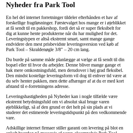
Nyheder fra Park Tool
En hel del internet forretninger tildeler efterhånden et hav af
forskellige fragtløsninger. Førstevalget hos mange er i øjeblikket
at få sendt til en pakkeshop, fordi det så er super fleksibelt for
dig at kunne hente produkterne når du har mulighed for det.
Leveringstypen er altså ekstremt smart, samt mange gange
endvidere den mest prisbevidste leveringsversion ved køb af
Park Tool – Skraldenøgle 3/8" – 20 cm lang.
Du burde på samme måde planlægge at vælge at få sendt til din
bopæl eller til hvor du arbejder. Denne bliver mange gange et
hak mere omkostningsfuld, men derudover i høj grad fleksibel.
Den mindst kostelige leveringsform vil dog til enhver tid være at
du selv henter pakken, men dette afhænger af at du er med kort
afstand til e-forretningens adresse.
Leveringshastigheden på Nyheder kan i nogle tilfælde være
ekstremt betydningsfuld om vi absolut skal bruge varen
øjeblikkeligt, så af den grund er det helt på sin plads at vi
studerer det estimerede leveringstidspunkt på den vedkommende
vare.
Adskillige internet firmaer stiller garanti om levering på blot en