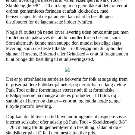
enkelt hverdag på massevis af varer, eksempelvis Park Tool –
Skraldenøgle 3/8" – 20 cm lang, men glem ikke at det kræver at
ordren gennemføres forinden et aftalt klokkeslæt, med
hensynstagen til at de garanteret kan nå at få bestillingen
distribueret før de lageransatte holder fyraften.
Nogle få outlets på nettet lover levering uden omkostninger, men
for det meste påkræves det at du handler for en bestemt sum.
Som alternativ kunne man snuppe den mindst kostelige slags
levering, som i de fleste tilfælde – uafhængig om du opholder
sig nær Horsens, Birkerød eller Grindsted – er at få fragtmanden
til at bringe din bestilling til et udleveringssted.
Det er jo efterhånden særdeles bekvemt for folk at søge sig frem
til priser på flere butikker på nettet, og derfor har en lang række
Park Tool online forretninger været nødt til at formindske
udsalgspriserne på mange af deres produkter – til børn, og
samtidig til herrer og damer – enormt, og endda nogle gange
tilbyde portofri levering.
Dog kan det til hver en tid blive indbringende at inspicere visse
internet selskaber efter udsalg på Park Tool – Skraldenøgle 3/8"
– 20 cm lang før du gennemfører din bestilling, sådan at du er
skudsikker på at få fat i den mest attraktive pris.