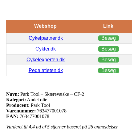
Webshop
Link
Cykelpartner.dk
Besøg
Cykler.dk
Besøg
Cykelexperten.dk
Besøg
Pedalatleten.dk
Besøg
Navn:
Park Tool – Skærevæske – CF-2
Kategori:
Andet olie
Producent:
Park Tool
Varenummer:
763477001078
EAN:
763477001078
Vurderet til
4.4
ud af 5 stjerner baseret på
26
anmeldelser