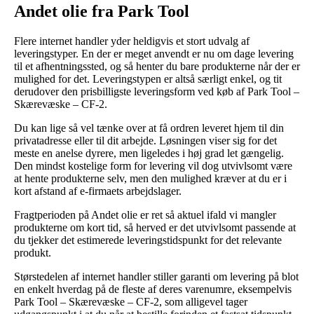
Andet olie fra Park Tool
Flere internet handler yder heldigvis et stort udvalg af
leveringstyper. En der er meget anvendt er nu om dage levering
til et afhentningssted, og så henter du bare produkterne når der er
mulighed for det. Leveringstypen er altså særligt enkel, og tit
derudover den prisbilligste leveringsform ved køb af Park Tool –
Skærevæske – CF-2.
Du kan lige så vel tænke over at få ordren leveret hjem til din
privatadresse eller til dit arbejde. Løsningen viser sig for det
meste en anelse dyrere, men ligeledes i høj grad let gængelig.
Den mindst kostelige form for levering vil dog utvivlsomt være
at hente produkterne selv, men den mulighed kræver at du er i
kort afstand af e-firmaets arbejdslager.
Fragtperioden på Andet olie er ret så aktuel ifald vi mangler
produkterne om kort tid, så herved er det utvivlsomt passende at
du tjekker det estimerede leveringstidspunkt for det relevante
produkt.
Størstedelen af internet handler stiller garanti om levering på blot
en enkelt hverdag på de fleste af deres varenumre, eksempelvis
Park Tool – Skærevæske – CF-2, som alligevel tager