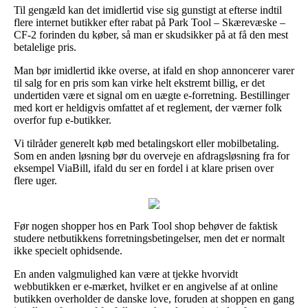
Til gengæld kan det imidlertid vise sig gunstigt at efterse indtil
flere internet butikker efter rabat på Park Tool – Skærevæske –
CF-2 forinden du køber, så man er skudsikker på at få den mest
betalelige pris.
Man bør imidlertid ikke overse, at ifald en shop annoncerer varer
til salg for en pris som kan virke helt ekstremt billig, er det
undertiden være et signal om en uægte e-forretning. Bestillinger
med kort er heldigvis omfattet af et reglement, der værner folk
overfor fup e-butikker.
Vi tilråder generelt køb med betalingskort eller mobilbetaling.
Som en anden løsning bør du overveje en afdragsløsning fra for
eksempel ViaBill, ifald du ser en fordel i at klare prisen over
flere uger.
Før nogen shopper hos en Park Tool shop behøver de faktisk
studere netbutikkens forretningsbetingelser, men det er normalt
ikke specielt ophidsende.
En anden valgmulighed kan være at tjekke hvorvidt
webbutikken er e-mærket, hvilket er en angivelse af at online
butikken overholder de danske love, foruden at shoppen en gang