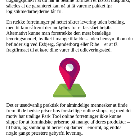
udgangspunkt i at du når at bestille forinden et fastsat tidspunkt,
således at de garanteret kan nå at få varerne pakket før
logistikmedarbejderne får fri.
En række forretninger på nettet sikrer levering uden betaling,
men tit kun såfremt der indkøbes for et fastslået beløb.
Alternativt kunne man foretrække den mest betalelige
leveringsmodel, hvilket i mange tilfælde – uden hensyn til om du
befinder sig ved Esbjerg, Sønderborg eller Ribe – er at få
fragtfirmaet til at køre dine varer til et udleveringssted.
Det er usædvanlig praktisk for almindelige mennesker at finde
frem til de bedste priser hos forskellige online shops, og med det
motiv har utallige Park Tool online forretninger ikke kunne
slippe for at formindske priserne på mange af deres produkter –
til børn, og samtidig til herrer og damer – enormt, og endda
nogle gange præstere gebyrfri levering.