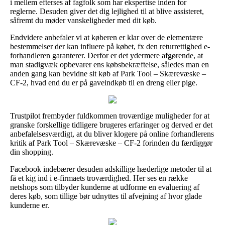
i mellem efterses af fagfolk som har ekspertise inden for
reglerne. Desuden giver det dig lejlighed til at blive assisteret,
såfremt du møder vanskeligheder med dit køb.
Endvidere anbefaler vi at køberen er klar over de elementære
bestemmelser der kan influere på købet, fx den returrettighed e-
forhandleren garanterer. Derfor er det ydermere afgørende, at
man stadigvæk opbevarer ens købsbekræftelse, således man en
anden gang kan bevidne sit køb af Park Tool – Skærevæske –
CF-2, hvad end du er på gaveindkøb til en dreng eller pige.
Trustpilot frembyder fuldkommen troværdige muligheder for at
granske forskellige tidligere brugeres erfaringer og derved er det
anbefalelsesværdigt, at du bliver klogere på online forhandlerens
kritik af Park Tool – Skærevæske – CF-2 forinden du færdiggør
din shopping.
Facebook indebærer desuden adskillige hæderlige metoder til at
få et kig ind i e-firmaets troværdighed. Her ses en række
netshops som tilbyder kunderne at udforme en evaluering af
deres køb, som tillige bør udnyttes til afvejning af hvor glade
kunderne er.