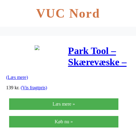
VUC Nord
Park Tool –
Skærevæske –
CF-2
(Læs mere)
139
kr.
(Vis fragtpris)
Læs mere »
Køb nu »