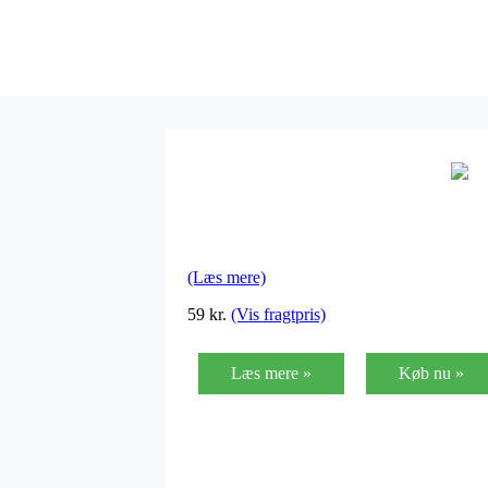
(Læs mere)
59
kr.
(Vis fragtpris)
Læs mere »
Køb nu »