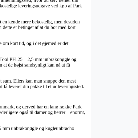
et afhentningssted, hvor du selv henter din
 kostelige leveringsudgave ved køb af Park
ligt en kende mere bekostelig, men desuden
dette er betinget af at du bor med kort
 om kort tid, og i det øjemed er det
rk Tool PH-25 – 2,5 mm unbrakonøgle og
 at de højst sandsynligt kan nå at få
tsat sum. Ellers kan man snuppe den mest
 få leveret din pakke til et udleveringssted.
Danmark, og derved har en lang række Park
yderligere også til damer og herrer – enormt,
– 2,5 mm unbrakonøgle og kugleunbracho –