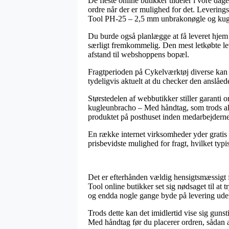
De fleste online butikker tildeler i vore dage
ordre når der er mulighed for det. Levering
Tool PH-25 – 2,5 mm unbrakonøgle og kug
Du burde også planlægge at få leveret hjem 
særligt fremkommelig. Den mest letkøbte lev
afstand til webshoppens bopæl.
Fragtperioden på Cykelværktøj diverse kan væ
tydeligvis aktuelt at du checker den anslåede
Størstedelen af webbutikker stiller garan
kugleunbracho – Med håndtag, som trods alt 
produktet på posthuset inden medarbejderne 
En række internet virksomheder yder gratis f
prisbevidste mulighed for fragt, hvilket typ
Det er efterhånden vældig hensigtsmæssigt 
Tool online butikker set sig nødsaget til at
og endda nogle gange byde på levering ude
Trods dette kan det imidlertid vise sig gu
Med håndtag før du placerer ordren, sådan at