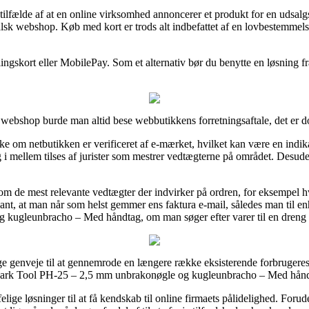
lfælde af at en online virksomhed annoncerer et produkt for en udsalgs
alsk webshop. Køb med kort er trods alt indbefattet af en lovbestemmel
lingskort eller MobilePay. Som et alternativ bør du benytte en løsning fra
et webshop burde man altid bese webbutikkens forretningsaftale, det er d
e om netbutikken er verificeret af e-mærket, hvilket kan være en indikato
g i mellem tilses af jurister som mestrer vedtægterne på området. Desud
om de mest relevante vedtægter der indvirker på ordren, for eksempel 
relevant, at man når som helst gemmer ens faktura e-mail, således man til 
kugleunbracho – Med håndtag, om man søger efter varer til en dreng e
e genveje til at gennemrode en længere række eksisterende forbrugeres ia
 af Park Tool PH-25 – 2,5 mm unbrakonøgle og kugleunbracho – Med hånd
lige løsninger til at få kendskab til online firmaets pålidelighed. For