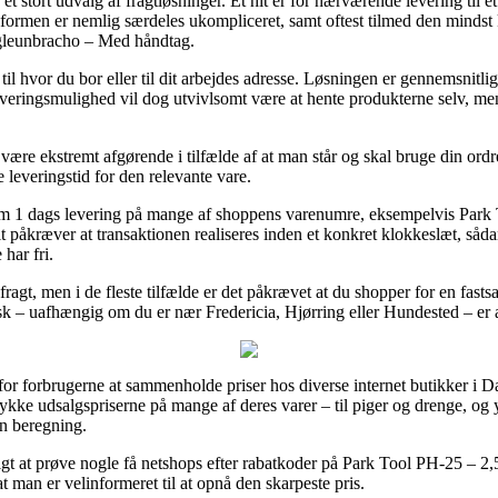
 et stort udvalg af fragtløsninger. Et hit er for nærværende levering til 
sformen er nemlig særdeles ukompliceret, samt oftest tilmed den mindst
leunbracho – Med håndtag.
til hvor du bor eller til dit arbejdes adresse. Løsningen er gennemsnit
eringsmulighed vil dog utvivlsomt være at hente produkterne selv, men 
re ekstremt afgørende i tilfælde af at man står og skal bruge din ordre
 leveringstid for den relevante vare.
ti om 1 dags levering på mange af shoppens varenumre, eksempelvis Pa
påkræver at transaktionen realiseres inden et konkret klokkeslæt, sådan
har fri.
ragt, men i de fleste tilfælde er det påkrævet at du shopper for en fas
isk – uafhængig om du er nær Fredericia, Hjørring eller Hundested – er at
for forbrugerne at sammenholde priser hos diverse internet butikker i 
 trykke udsalgspriserne på mange af deres varer – til piger og drenge, og 
n beregning.
nstigt at prøve nogle få netshops efter rabatkoder på Park Tool PH-25 
 man er velinformeret til at opnå den skarpeste pris.