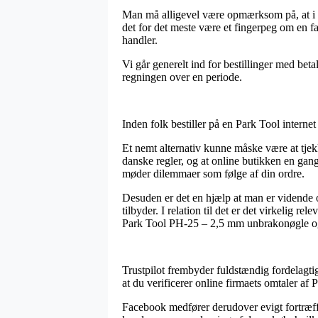
Man må alligevel være opmærksom på, at i ti
det for det meste være et fingerpeg om en f
handler.
Vi går generelt ind for bestillinger med beta
regningen over en periode.
Inden folk bestiller på en Park Tool intern
Et nemt alternativ kunne måske være at tjekk
danske regler, og at online butikken en gan
møder dilemmaer som følge af din ordre.
Desuden er det en hjælp at man er vidende 
tilbyder. I relation til det er det virkelig 
Park Tool PH-25 – 2,5 mm unbrakonøgle og 
Trustpilot frembyder fuldstændig fordelagtig
at du verificerer online firmaets omtaler
Facebook medfører derudover evigt fortræffe