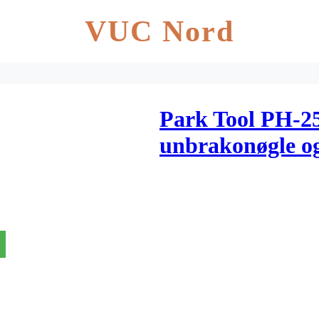
VUC Nord
Park Tool PH-2
unbrakonøgle o
Med håndtag