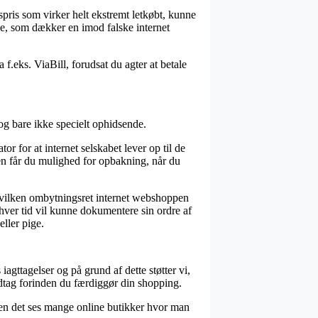
pris som virker helt ekstremt letkøbt, kunne
se, som dækker en imod falske internet
 f.eks. ViaBill, forudsat du agter at betale
og bare ikke specielt ophidsende.
r for at internet selskabet lever op til de
en får du mulighed for opbakning, når du
hvilken ombytningsret internet webshoppen
enhver tid vil kunne dokumentere sin ordre af
ller pige.
gttagelser og på grund af dette støtter vi,
tag forinden du færdiggør din shopping.
uden det ses mange online butikker hvor man