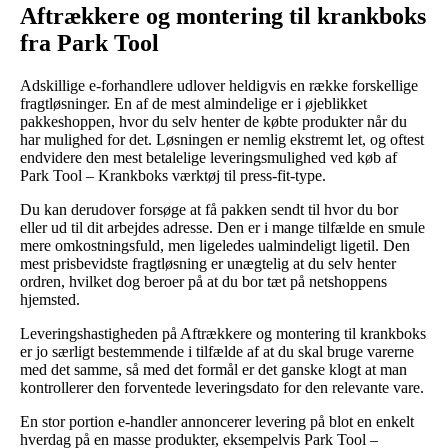
Aftrækkere og montering til krankboks
fra Park Tool
Adskillige e-forhandlere udlover heldigvis en række forskellige
fragtløsninger. En af de mest almindelige er i øjeblikket
pakkeshoppen, hvor du selv henter de købte produkter når du
har mulighed for det. Løsningen er nemlig ekstremt let, og oftest
endvidere den mest betalelige leveringsmulighed ved køb af
Park Tool – Krankboks værktøj til press-fit-type.
Du kan derudover forsøge at få pakken sendt til hvor du bor
eller ud til dit arbejdes adresse. Den er i mange tilfælde en smule
mere omkostningsfuld, men ligeledes ualmindeligt ligetil. Den
mest prisbevidste fragtløsning er unægtelig at du selv henter
ordren, hvilket dog beroer på at du bor tæt på netshoppens
hjemsted.
Leveringshastigheden på Aftrækkere og montering til krankboks
er jo særligt bestemmende i tilfælde af at du skal bruge varerne
med det samme, så med det formål er det ganske klogt at man
kontrollerer den forventede leveringsdato for den relevante vare.
En stor portion e-handler annoncerer levering på blot en enkelt
hverdag på en masse produkter, eksempelvis Park Tool –