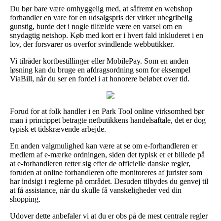
Du bør bare være omhyggelig med, at såfremt en webshop
forhandler en vare for en udsalgspris der virker ubegribelig
gunstig, burde det i nogle tilfælde være en varsel om en
snydagtig netshop. Køb med kort er i hvert fald inkluderet i en
lov, der forsvarer os overfor svindlende webbutikker.
Vi tilråder kortbestillinger eller MobilePay. Som en anden
løsning kan du bruge en afdragsordning som for eksempel
ViaBill, når du ser en fordel i at honorere beløbet over tid.
Forud for at folk handler i en Park Tool online virksomhed bør
man i princippet betragte netbutikkens handelsaftale, det er dog
typisk et tidskrævende arbejde.
En anden valgmulighed kan være at se om e-forhandleren er
medlem af e-mærke ordningen, siden det typisk er et billede på
at e-forhandleren retter sig efter de officielle danske regler,
foruden at online forhandleren ofte monitoreres af jurister som
har indsigt i reglerne på området. Desuden tilbydes du genvej til
at få assistance, når du skulle få vanskeligheder ved din
shopping.
Udover dette anbefaler vi at du er obs på de mest centrale regler