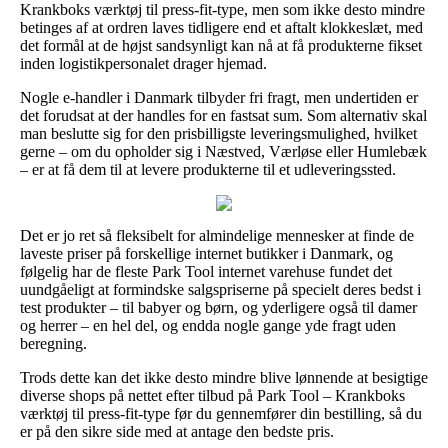
Krankboks værktøj til press-fit-type, men som ikke desto mindre
betinges af at ordren laves tidligere end et aftalt klokkeslæt, med
det formål at de højst sandsynligt kan nå at få produkterne fikset
inden logistikpersonalet drager hjemad.
Nogle e-handler i Danmark tilbyder fri fragt, men undertiden er
det forudsat at der handles for en fastsat sum. Som alternativ skal
man beslutte sig for den prisbilligste leveringsmulighed, hvilket
gerne – om du opholder sig i Næstved, Værløse eller Humlebæk
– er at få dem til at levere produkterne til et udleveringssted.
Det er jo ret så fleksibelt for almindelige mennesker at finde de
laveste priser på forskellige internet butikker i Danmark, og
følgelig har de fleste Park Tool internet varehuse fundet det
uundgåeligt at formindske salgspriserne på specielt deres bedst i
test produkter – til babyer og børn, og yderligere også til damer
og herrer – en hel del, og endda nogle gange yde fragt uden
beregning.
Trods dette kan det ikke desto mindre blive lønnende at besigtige
diverse shops på nettet efter tilbud på Park Tool – Krankboks
værktøj til press-fit-type før du gennemfører din bestilling, så du
er på den sikre side med at antage den bedste pris.