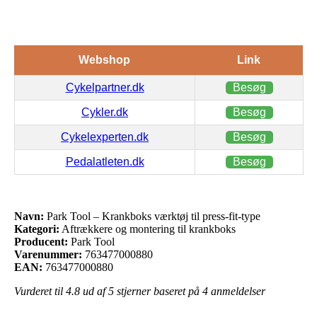
Webshop
Link
Cykelpartner.dk
Besøg
Cykler.dk
Besøg
Cykelexperten.dk
Besøg
Pedalatleten.dk
Besøg
Navn:
Park Tool – Krankboks værktøj til press-fit-type
Kategori:
Aftrækkere og montering til krankboks
Producent:
Park Tool
Varenummer:
763477000880
EAN:
763477000880
Vurderet til
4.8
ud af 5 stjerner baseret på
4
anmeldelser