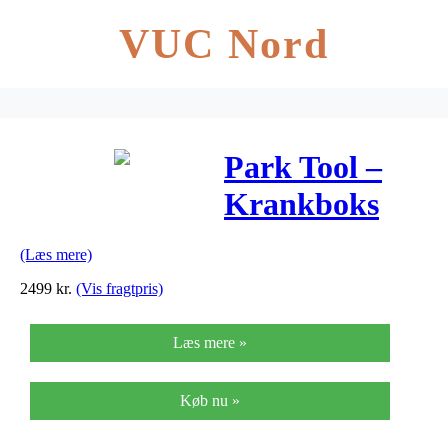
VUC Nord
Park Tool –
Krankboks
værktøj til
(Læs mere)
press-fit-type
2499
kr.
(Vis fragtpris)
Læs mere »
Køb nu »