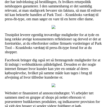
der har indvirkning på bestillingen, fx hvilken returpolitik
netshoppen garanterer. I den sammenhæng er det samtidig
relevant, at man stadigvæk bevarer sin faktura, så man til enhver
tid kan bekræfte handlen af Park Tool – Krankboks værktøj til
press-fit-type, om man søger en vare til en herre eller dame.
Trustpilot leverer egentlig troværdige muligheder for at tyde en
lang række øvrige konsumenters reflektioner og derved er det at
foretrække, at du efterforsker online firmaets vurderinger af Park
Tool – Krankboks værktøj til press-fit-type forud for at du
shopper.
Facebook bringer dig også ret så fremragende muligheder for at
få indsigt i webbutikkens pålidelighed. Desuden er der nogle
internet firmaer hvor kunder kan ytre en omtale af deres
købsoplevelse, hvilket på samme måde kan tages i brug til
afvejning af hvor tilfredse kunderne er.
Websitet er finansieret af annonceindtægter. Vi arbejder tæt
sammen med en gruppe af shops på nettet eftersom vi
præsenterer butikkernes produkter, og indkasserer provision for
så vidt den bruger vi sender videre fuldfører et køb.