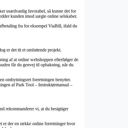
virker usædvanlig favorabel, så kunne det for
 redder kunden imod uægte online selskaber.
fbetaling fra for eksempel ViaBill, ifald du
og er det tit et omfattende projekt.
ning af at online webshoppen efterfølger de
suden får du genvej til opbakning, når du
ken ombytningsret forretningen benytter.
llingen af Park Tool – Instruktørmanual –
rund rekommanderer vi, at du besigtiger
et er der en række online forretninger hvor