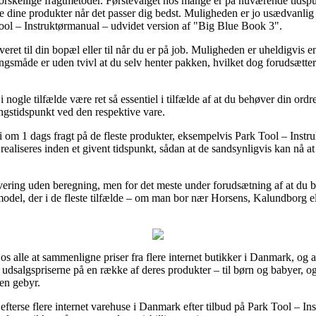
 forskellige fragtmetoder. Førstevalget hos mange er på nuværende tidsp
nte dine produkter når det passer dig bedst. Muligheden er jo usædvanli
Tool – Instruktørmanual – udvidet version af "Big Blue Book 3".
ret til din bopæl eller til når du er på job. Muligheden er uheldigvis 
ingsmåde er uden tvivl at du selv henter pakken, hvilket dog forudsætter 
ogle tilfælde være ret så essentiel i tilfælde af at du behøver din ordre i
ringstidspunkt ved den respektive vare.
ti om 1 dags fragt på de fleste produkter, eksempelvis Park Tool – Inst
ealiseres inden et givent tidspunkt, sådan at de sandsynligvis kan nå at
evering uden beregning, men for det meste under forudsætning af at du b
del, der i de fleste tilfælde – om man bor nær Horsens, Kalundborg ell
r os alle at sammenligne priser fra flere internet butikker i Danmark, og
 udsalgspriserne på en række af deres produkter – til børn og babyer, og
en gebyr.
efterse flere internet varehuse i Danmark efter tilbud på Park Tool – In