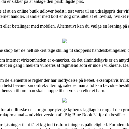
u er sikker på at antage den prisbilligste pris.
e af at en online butik udlover bedst i test varer til en udsalgspris der 
ernet handler. Handler med kort er dog omsluttet af et lovbud, hvilket
rt eller betalinger med mobilen. Alternativt kan du vælge en løsning på a
e shop bør de helt sikkert tage stilling til shoppens handelsbetingelser, d
om internet virksomheden er e-mærket, da det almindeligvis er en antyd
kabet en gang i mellem vurderes af fagmænd som er inde i vilkårene. De
om de elementære regler der har indflydelse på købet, eksempelvis hvil
m helst bevarer sin ordrekvittering, således man altid kan bevidne besti
hensyn til om man skal shoppe til en voksen eller et barn.
 for at udforske en stor gruppe øvrige køberes iagttagelser og af den g
truktørmanual – udvidet version af "Big Blue Book 3" før du bestiller.
 løsninger til at få et kig ind i e-forretningens pålidelighed. Foruden d