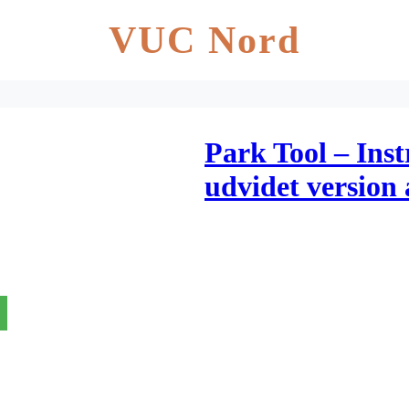
VUC Nord
Park Tool – Ins
udvidet version
3"