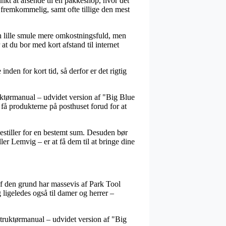
unkt at afsende til en pakkeshop, hvor det
g fremkommelig, samt ofte tillige den mest
en lille smule mere omkostningsfuld, men
at du bor med kort afstand til internet
nden for kort tid, så derfor er det rigtig
ruktørmanual – udvidet version af "Big Blue
 få produkterne på posthuset forud for at
estiller for en bestemt sum. Desuden bør
er Lemvig – er at få dem til at bringe dine
 af den grund har massevis af Park Tool
 ligeledes også til damer og herrer –
struktørmanual – udvidet version af "Big