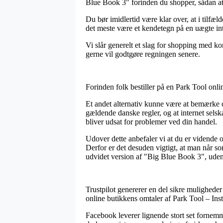
Blue Book 3" forinden du shopper, sådan at d
Du bør imidlertid være klar over, at i tilfæld
det meste være et kendetegn på en uægte int
Vi slår generelt et slag for shopping med ko
gerne vil godtgøre regningen senere.
Forinden folk bestiller på en Park Tool onlin
Et andet alternativ kunne være at bemærke 
gældende danske regler, og at internet sels
bliver udsat for problemer ved din handel.
Udover dette anbefaler vi at du er vidende 
Derfor er det desuden vigtigt, at man når so
udvidet version af "Big Blue Book 3", uden 
Trustpilot genererer en del sikre muligheder
online butikkens omtaler af Park Tool – Ins
Facebook leverer lignende stort set fornemme