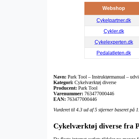
Webshop
Cykelpartner.dk
Cykler.dk
Cykelexperten.dk
Pedalatleten.dk
Navn:
Park Tool – Instruktørmanual – udvi
Kategori:
Cykelværktøj diverse
Producent:
Park Tool
Varenummer:
763477000446
EAN:
763477000446
Vurderet til
4.3
ud af 5 stjerner baseret på
1
Cykelværktøj diverse fra 