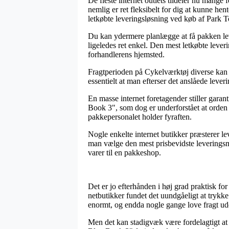
De fleste internet outlets tildeler nu mange
nemlig er ret fleksibelt for dig at kunne he
letkøbte leveringsløsning ved køb af Park 
Du kan ydermere planlægge at få pakken leve
ligeledes ret enkel. Den mest letkøbte lever
forhandlerens hjemsted.
Fragtperioden på Cykelværktøj diverse kan i n
essentielt at man efterser det anslåede leve
En masse internet foretagender stiller garan
Book 3", som dog er underforstået at orden r
pakkepersonalet holder fyraften.
Nogle enkelte internet butikker præsterer l
man vælge den mest prisbevidste leveringsmo
varer til en pakkeshop.
Det er jo efterhånden i høj grad praktisk fo
netbutikker fundet det uundgåeligt at trykke
enormt, og endda nogle gange love fragt ud
Men det kan stadigvæk være fordelagtigt at 