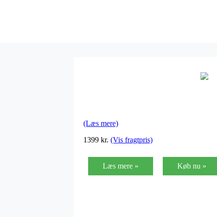
(Læs mere)
1399
kr.
(Vis fragtpris)
Læs mere »
Køb nu »