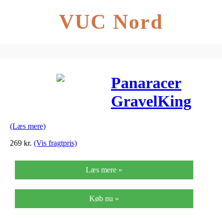
VUC Nord
Panaracer
GravelKing
Mud –
(Læs mere)
Foldedæk –
269
kr.
(Vis fragtpris)
700 x 33 –
Læs mere »
Brun
Køb nu »