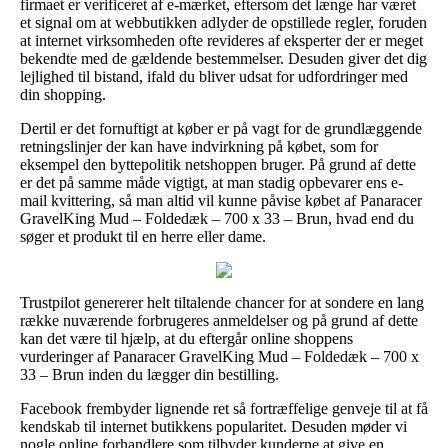
firmaet er verificeret af e-mærket, eftersom det længe har været
et signal om at webbutikken adlyder de opstillede regler, foruden
at internet virksomheden ofte revideres af eksperter der er meget
bekendte med de gældende bestemmelser. Desuden giver det dig
lejlighed til bistand, ifald du bliver udsat for udfordringer med
din shopping.
Dertil er det fornuftigt at køber er på vagt for de grundlæggende
retningslinjer der kan have indvirkning på købet, som for
eksempel den byttepolitik netshoppen bruger. På grund af dette
er det på samme måde vigtigt, at man stadig opbevarer ens e-
mail kvittering, så man altid vil kunne påvise købet af Panaracer
GravelKing Mud – Foldedæk – 700 x 33 – Brun, hvad end du
søger et produkt til en herre eller dame.
Trustpilot genererer helt tiltalende chancer for at sondere en lang
række nuværende forbrugeres anmeldelser og på grund af dette
kan det være til hjælp, at du eftergår online shoppens
vurderinger af Panaracer GravelKing Mud – Foldedæk – 700 x
33 – Brun inden du lægger din bestilling.
Facebook frembyder lignende ret så fortræffelige genveje til at få
kendskab til internet butikkens popularitet. Desuden møder vi
nogle online forhandlere som tilbyder kunderne at give en