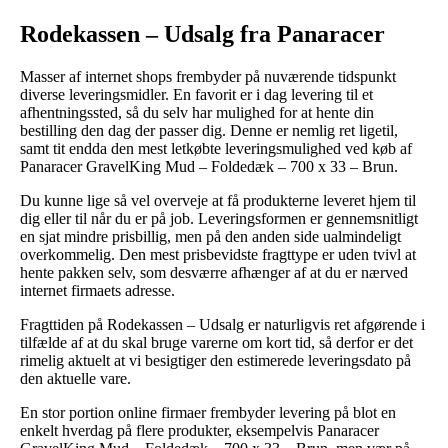
Rodekassen – Udsalg fra Panaracer
Masser af internet shops frembyder på nuværende tidspunkt
diverse leveringsmidler. En favorit er i dag levering til et
afhentningssted, så du selv har mulighed for at hente din
bestilling den dag der passer dig. Denne er nemlig ret ligetil,
samt tit endda den mest letkøbte leveringsmulighed ved køb af
Panaracer GravelKing Mud – Foldedæk – 700 x 33 – Brun.
Du kunne lige så vel overveje at få produkterne leveret hjem til
dig eller til når du er på job. Leveringsformen er gennemsnitligt
en sjat mindre prisbillig, men på den anden side ualmindeligt
overkommelig. Den mest prisbevidste fragttype er uden tvivl at
hente pakken selv, som desværre afhænger af at du er nærved
internet firmaets adresse.
Fragttiden på Rodekassen – Udsalg er naturligvis ret afgørende i
tilfælde af at du skal bruge varerne om kort tid, så derfor er det
rimelig aktuelt at vi besigtiger den estimerede leveringsdato på
den aktuelle vare.
En stor portion online firmaer frembyder levering på blot en
enkelt hverdag på flere produkter, eksempelvis Panaracer