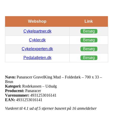
Webshop
Link
Cykelpartner.dk
Besøg
Cykler.dk
Besøg
Cykelexperten.dk
Besøg
Pedalatleten.dk
Besøg
Navn:
Panaracer GravelKing Mud – Foldedæk – 700 x 33 –
Brun
Kategori:
Rodekassen – Udsalg
Producent:
Panaracer
Varenummer:
4931253016141
EAN:
4931253016141
Vurderet til
4.1
ud af 5 stjerner baseret på
16
anmeldelser