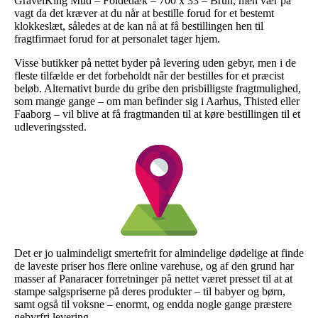
GravelKing Mud – Foldedæk – 700 x 33 – Brun, men vær på
vagt da det kræver at du når at bestille forud for et bestemt
klokkeslæt, således at de kan nå at få bestillingen hen til
fragtfirmaet forud for at personalet tager hjem.
Visse butikker på nettet byder på levering uden gebyr, men i de
fleste tilfælde er det forbeholdt når der bestilles for et præcist
beløb. Alternativt burde du gribe den prisbilligste fragtmulighed,
som mange gange – om man befinder sig i Aarhus, Thisted eller
Faaborg – vil blive at få fragtmanden til at køre bestillingen til et
udleveringssted.
Det er jo ualmindeligt smertefrit for almindelige dødelige at finde
de laveste priser hos flere online varehuse, og af den grund har
masser af Panaracer forretninger på nettet været presset til at at
stampe salgspriserne på deres produkter – til babyer og børn,
samt også til voksne – enormt, og endda nogle gange præstere
gebyrfri levering.