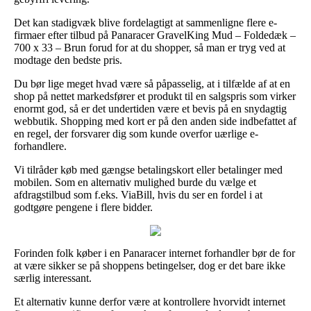
Det kan stadigvæk blive fordelagtigt at sammenligne flere e-
firmaer efter tilbud på Panaracer GravelKing Mud – Foldedæk –
700 x 33 – Brun forud for at du shopper, så man er tryg ved at
modtage den bedste pris.
Du bør lige meget hvad være så påpasselig, at i tilfælde af at en
shop på nettet markedsfører et produkt til en salgspris som virker
enormt god, så er det undertiden være et bevis på en snydagtig
webbutik. Shopping med kort er på den anden side indbefattet af
en regel, der forsvarer dig som kunde overfor uærlige e-
forhandlere.
Vi tilråder køb med gængse betalingskort eller betalinger med
mobilen. Som en alternativ mulighed burde du vælge et
afdragstilbud som f.eks. ViaBill, hvis du ser en fordel i at
godtgøre pengene i flere bidder.
Forinden folk køber i en Panaracer internet forhandler bør de for
at være sikker se på shoppens betingelser, dog er det bare ikke
særlig interessant.
Et alternativ kunne derfor være at kontrollere hvorvidt internet