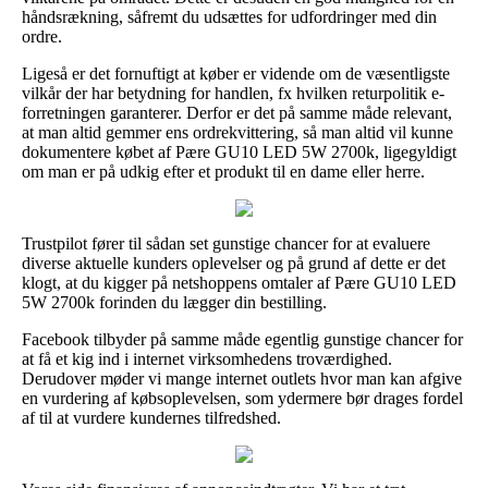
håndsrækning, såfremt du udsættes for udfordringer med din
ordre.
Ligeså er det fornuftigt at køber er vidende om de væsentligste
vilkår der har betydning for handlen, fx hvilken returpolitik e-
forretningen garanterer. Derfor er det på samme måde relevant,
at man altid gemmer ens ordrekvittering, så man altid vil kunne
dokumentere købet af Pære GU10 LED 5W 2700k, ligegyldigt
om man er på udkig efter et produkt til en dame eller herre.
Trustpilot fører til sådan set gunstige chancer for at evaluere
diverse aktuelle kunders oplevelser og på grund af dette er det
klogt, at du kigger på netshoppens omtaler af Pære GU10 LED
5W 2700k forinden du lægger din bestilling.
Facebook tilbyder på samme måde egentlig gunstige chancer for
at få et kig ind i internet virksomhedens troværdighed.
Derudover møder vi mange internet outlets hvor man kan afgive
en vurdering af købsoplevelsen, som ydermere bør drages fordel
af til at vurdere kundernes tilfredshed.