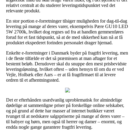
relativt centralt at du studerer leveringstidspunktet ved det
relevante produkt.
En stor portion e-forretninger tilsiger muligheden for dag-til-dag
levering på mange af deres varer, eksempelvis Pære GU10 LED
5W 2700k, hvilket dog regnes ud fra at handlen gemmenføres
forud for et fast tidspunkt, så at de med sikkerhed kan nå at få
produktet ekspederet forinden personalet drager hjemad.
Enkelte e-forretninger i Danmark byder på fragtfri levering, men
i de fleste tilfælde er det så præmissen at man aftager for et
bestemt beløb. Derudover skal du snuppe den mest prisbevidste
leveringsløsning, hvilket oftest – uden hensyn til om du er ved
Vejle, Holbæk eller Aars – er at få fragtfirmaet til at levere
ordren til et afhentningssted.
Det er efterhånden usædvanlig uproblematisk for almindelige
dødelige at sammenligne priser på forskellige online selskaber,
og på grund af dette har masser af internet butikker været
tvunget til at nedskære salgspriserne på mange af deres varer –
til babyer og børn, men også til herrer og damer – enormt, og
endda nogle gange garantere fragtfri levering.