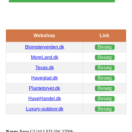
Webshop
Link
Blomsterverden.dk
Besøg
MoreLand.dk
Besøg
Texas.dk
Besøg
Haveglad.dk
Besøg
Plantetorvet.dk
Besøg
HaveHandel.dk
Besøg
Luxury-outdoor.dk
Besøg
Navn:
Pære GU10 LED 5W 2700k