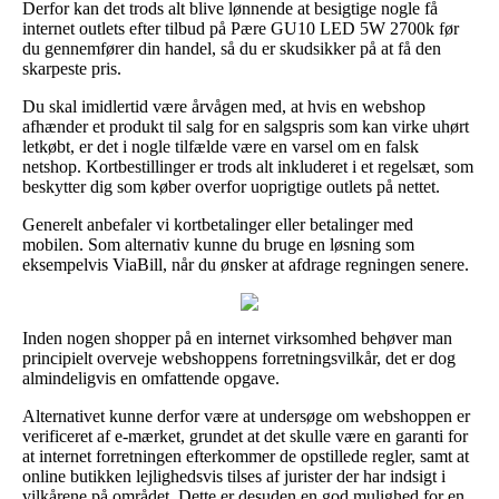
Derfor kan det trods alt blive lønnende at besigtige nogle få
internet outlets efter tilbud på Pære GU10 LED 5W 2700k før
du gennemfører din handel, så du er skudsikker på at få den
skarpeste pris.
Du skal imidlertid være årvågen med, at hvis en webshop
afhænder et produkt til salg for en salgspris som kan virke uhørt
letkøbt, er det i nogle tilfælde være en varsel om en falsk
netshop. Kortbestillinger er trods alt inkluderet i et regelsæt, som
beskytter dig som køber overfor uoprigtige outlets på nettet.
Generelt anbefaler vi kortbetalinger eller betalinger med
mobilen. Som alternativ kunne du bruge en løsning som
eksempelvis ViaBill, når du ønsker at afdrage regningen senere.
Inden nogen shopper på en internet virksomhed behøver man
principielt overveje webshoppens forretningsvilkår, det er dog
almindeligvis en omfattende opgave.
Alternativet kunne derfor være at undersøge om webshoppen er
verificeret af e-mærket, grundet at det skulle være en garanti for
at internet forretningen efterkommer de opstillede regler, samt at
online butikken lejlighedsvis tilses af jurister der har indsigt i
vilkårene på området. Dette er desuden en god mulighed for en