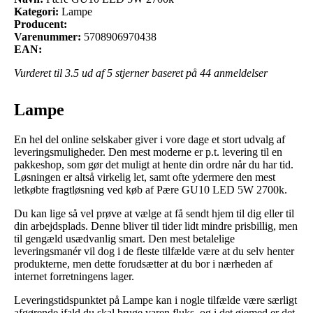
Kategori:
Lampe
Producent:
Varenummer:
5708906970438
EAN:
Vurderet til
3.5
ud af 5 stjerner baseret på
44
anmeldelser
Lampe
En hel del online selskaber giver i vore dage et stort udvalg af
leveringsmuligheder. Den mest moderne er p.t. levering til en
pakkeshop, som gør det muligt at hente din ordre når du har tid.
Løsningen er altså virkelig let, samt ofte ydermere den mest
letkøbte fragtløsning ved køb af Pære GU10 LED 5W 2700k.
Du kan lige så vel prøve at vælge at få sendt hjem til dig eller til
din arbejdsplads. Denne bliver til tider lidt mindre prisbillig, men
til gengæld usædvanlig smart. Den mest betalelige
leveringsmanér vil dog i de fleste tilfælde være at du selv henter
produkterne, men dette forudsætter at du bor i nærheden af
internet forretningens lager.
Leveringstidspunktet på Lampe kan i nogle tilfælde være særligt
afgørende ifald du skal bruge varen fluks, og i det øjemed er det