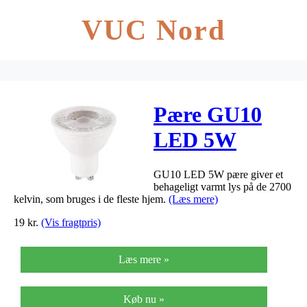
VUC Nord
Pære GU10
LED 5W
2700k
GU10 LED 5W pære giver et
behageligt varmt lys på de 2700
kelvin, som bruges i de fleste hjem.
(Læs mere)
19
kr.
(Vis fragtpris)
Læs mere »
Køb nu »