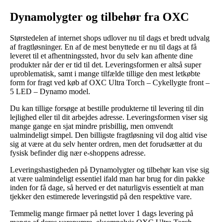
Dynamolygter og tilbehør fra OXC
Størstedelen af internet shops udlover nu til dags et bredt udvalg
af fragtløsninger. En af de mest benyttede er nu til dags at få
leveret til et afhentningssted, hvor du selv kan afhente dine
produkter når der er tid til det. Leveringsformen er altså super
uproblematisk, samt i mange tilfælde tillige den mest letkøbte
form for fragt ved køb af OXC Ultra Torch – Cykellygte front –
5 LED – Dynamo model.
Du kan tillige forsøge at bestille produkterne til levering til din
lejlighed eller til dit arbejdes adresse. Leveringsformen viser sig
mange gange en sjat mindre prisbillig, men omvendt
ualmindeligt simpel. Den billigste fragtløsning vil dog altid vise
sig at være at du selv henter ordren, men det forudsætter at du
fysisk befinder dig nær e-shoppens adresse.
Leveringshastigheden på Dynamolygter og tilbehør kan vise sig
at være ualmindeligt essentiel ifald man har brug for din pakke
inden for få dage, så herved er det naturligvis essentielt at man
tjekker den estimerede leveringstid på den respektive vare.
Temmelig mange firmaer på nettet lover 1 dags levering på