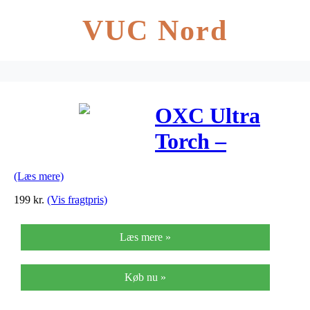
VUC Nord
OXC Ultra
Torch –
Cykellygte
(Læs mere)
front – 5 LED
199
kr.
(Vis fragtpris)
– Dynamo
Læs mere »
model
Køb nu »