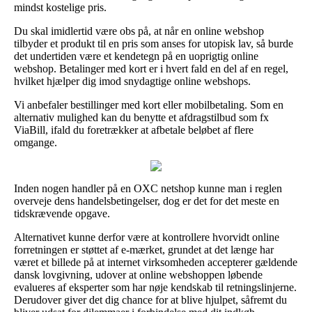
mindst kostelige pris.
Du skal imidlertid være obs på, at når en online webshop
tilbyder et produkt til en pris som anses for utopisk lav, så burde
det undertiden være et kendetegn på en uoprigtig online
webshop. Betalinger med kort er i hvert fald en del af en regel,
hvilket hjælper dig imod snydagtige online webshops.
Vi anbefaler bestillinger med kort eller mobilbetaling. Som en
alternativ mulighed kan du benytte et afdragstilbud som fx
ViaBill, ifald du foretrækker at afbetale beløbet af flere
omgange.
Inden nogen handler på en OXC netshop kunne man i reglen
overveje dens handelsbetingelser, dog er det for det meste en
tidskrævende opgave.
Alternativet kunne derfor være at kontrollere hvorvidt online
forretningen er støttet af e-mærket, grundet at det længe har
været et billede på at internet virksomheden accepterer gældende
dansk lovgivning, udover at online webshoppen løbende
evalueres af eksperter som har nøje kendskab til retningslinjerne.
Derudover giver det dig chance for at blive hjulpet, såfremt du