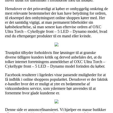
bliver udsat for dilemmaer i forbindelse med dit indkøb.
Herudover er det prisværdigt at køber er omhyggelig omkring de
mest relevante bestemmelser der kan have betydning for ordren,
til eksempel den ombytningsret online shoppen kører med. Her
er det samtidig vigtigt, at man permanent bibeholder sin
købsbekræftelse, så man senere kan eftervise ordren af OXC
Ultra Torch – Cykellygte front – 5 LED – Dynamo model, hvad
end du efterspørger produkter til en mand eller kvinde.
Trustpilot tilbyder forholdsvis fine løsninger til at granske
diverse tidligere kunders kritik og derved anbefales det, at du
tolker internet forretningens anmeldelser af OXC Ultra Torch –
Cykellygte front – 5 LED – Dynamo model forinden du køber.
Facebook resulterer i ligeledes visse passende muligheder for at
få indblik i online shoppens popularitet. Derudover er der faktisk
e-handler hvor det er muligt at ytre en bedømmelse af
virksomhedens service, som ydermere bør anvendes til at
fornemme hvor glade kunderne er.
Denne side er annoncefinansieret. Vi hjælper en masse butikker