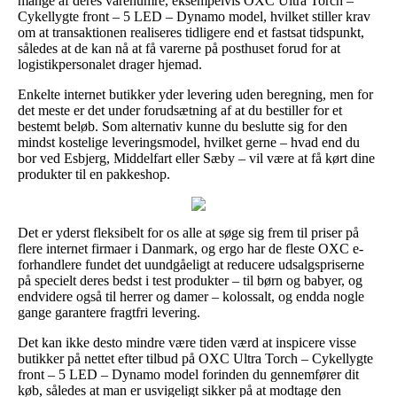
mange af deres varenumre, eksempelvis OXC Ultra Torch –
Cykellygte front – 5 LED – Dynamo model, hvilket stiller krav
om at transaktionen realiseres tidligere end et fastsat tidspunkt,
således at de kan nå at få varerne på posthuset forud for at
logistikpersonalet drager hjemad.
Enkelte internet butikker yder levering uden beregning, men for
det meste er det under forudsætning af at du bestiller for et
bestemt beløb. Som alternativ kunne du beslutte sig for den
mindst kostelige leveringsmodel, hvilket gerne – hvad end du
bor ved Esbjerg, Middelfart eller Sæby – vil være at få kørt dine
produkter til en pakkeshop.
Det er yderst fleksibelt for os alle at søge sig frem til priser på
flere internet firmaer i Danmark, og ergo har de fleste OXC e-
forhandlere fundet det uundgåeligt at reducere udsalgspriserne
på specielt deres bedst i test produkter – til børn og babyer, og
endvidere også til herrer og damer – kolossalt, og endda nogle
gange garantere fragtfri levering.
Det kan ikke desto mindre være tiden værd at inspicere visse
butikker på nettet efter tilbud på OXC Ultra Torch – Cykellygte
front – 5 LED – Dynamo model forinden du gennemfører dit
køb, således at man er usvigeligt sikker på at modtage den