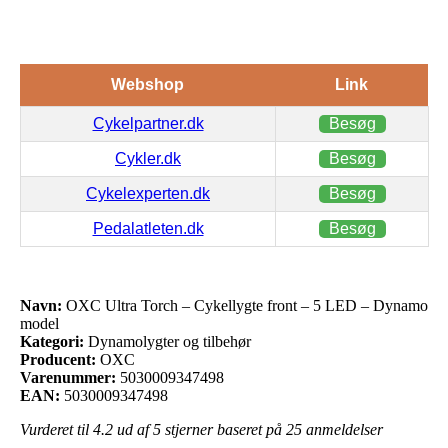
Webshop
Link
Cykelpartner.dk
Besøg
Cykler.dk
Besøg
Cykelexperten.dk
Besøg
Pedalatleten.dk
Besøg
Navn:
OXC Ultra Torch – Cykellygte front – 5 LED – Dynamo
model
Kategori:
Dynamolygter og tilbehør
Producent:
OXC
Varenummer:
5030009347498
EAN:
5030009347498
Vurderet til
4.2
ud af 5 stjerner baseret på
25
anmeldelser