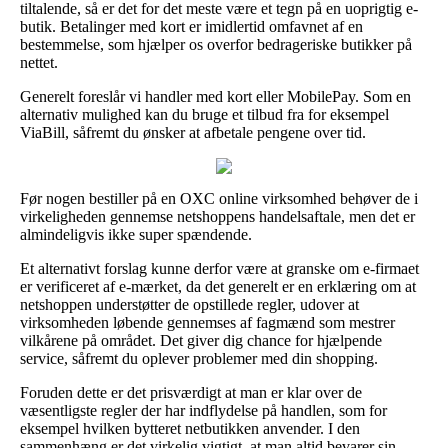
tiltalende, så er det for det meste være et tegn på en uoprigtig e-
butik. Betalinger med kort er imidlertid omfavnet af en
bestemmelse, som hjælper os overfor bedrageriske butikker på
nettet.
Generelt foreslår vi handler med kort eller MobilePay. Som en
alternativ mulighed kan du bruge et tilbud fra for eksempel
ViaBill, såfremt du ønsker at afbetale pengene over tid.
Før nogen bestiller på en OXC online virksomhed behøver de i
virkeligheden gennemse netshoppens handelsaftale, men det er
almindeligvis ikke super spændende.
Et alternativt forslag kunne derfor være at granske om e-firmaet
er verificeret af e-mærket, da det generelt er en erklæring om at
netshoppen understøtter de opstillede regler, udover at
virksomheden løbende gennemses af fagmænd som mestrer
vilkårene på området. Det giver dig chance for hjælpende
service, såfremt du oplever problemer med din shopping.
Foruden dette er det prisværdigt at man er klar over de
væsentligste regler der har indflydelse på handlen, som for
eksempel hvilken bytteret netbutikken anvender. I den
sammenhæng er det virkelig vigtigt, at man altid bevarer sin