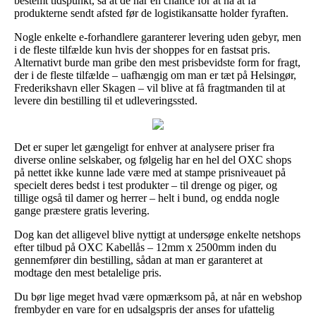
bestemt tidspunkt, så at de har en chance for at nå at få
produkterne sendt afsted før de logistikansatte holder fyraften.
Nogle enkelte e-forhandlere garanterer levering uden gebyr, men
i de fleste tilfælde kun hvis der shoppes for en fastsat pris.
Alternativt burde man gribe den mest prisbevidste form for fragt,
der i de fleste tilfælde – uafhængig om man er tæt på Helsingør,
Frederikshavn eller Skagen – vil blive at få fragtmanden til at
levere din bestilling til et udleveringssted.
Det er super let gængeligt for enhver at analysere priser fra
diverse online selskaber, og følgelig har en hel del OXC shops
på nettet ikke kunne lade være med at stampe prisniveauet på
specielt deres bedst i test produkter – til drenge og piger, og
tillige også til damer og herrer – helt i bund, og endda nogle
gange præstere gratis levering.
Dog kan det alligevel blive nyttigt at undersøge enkelte netshops
efter tilbud på OXC Kabellås – 12mm x 2500mm inden du
gennemfører din bestilling, sådan at man er garanteret at
modtage den mest betalelige pris.
Du bør lige meget hvad være opmærksom på, at når en webshop
frembyder en vare for en udsalgspris der anses for ufattelig