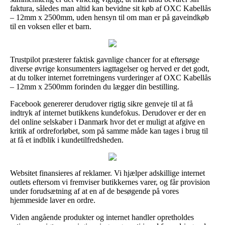
faktura, således man altid kan bevidne sit køb af OXC Kabellås
– 12mm x 2500mm, uden hensyn til om man er på gaveindkøb
til en voksen eller et barn.
Trustpilot præsterer faktisk gavnlige chancer for at eftersøge
diverse øvrige konsumenters iagttagelser og herved er det godt,
at du tolker internet forretningens vurderinger af OXC Kabellås
– 12mm x 2500mm forinden du lægger din bestilling.
Facebook genererer derudover rigtig sikre genveje til at få
indtryk af internet butikkens kundefokus. Derudover er der en
del online selskaber i Danmark hvor det er muligt at afgive en
kritik af ordreforløbet, som på samme måde kan tages i brug til
at få et indblik i kundetilfredsheden.
Websitet finansieres af reklamer. Vi hjælper adskillige internet
outlets eftersom vi fremviser butikkernes varer, og får provision
under forudsætning af at en af de besøgende på vores
hjemmeside laver en ordre.
Viden angående produkter og internet handler opretholdes