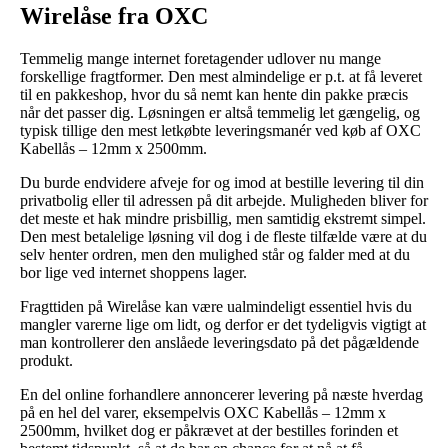
Wirelåse fra OXC
Temmelig mange internet foretagender udlover nu mange
forskellige fragtformer. Den mest almindelige er p.t. at få leveret
til en pakkeshop, hvor du så nemt kan hente din pakke præcis
når det passer dig. Løsningen er altså temmelig let gængelig, og
typisk tillige den mest letkøbte leveringsmanér ved køb af OXC
Kabellås – 12mm x 2500mm.
Du burde endvidere afveje for og imod at bestille levering til din
privatbolig eller til adressen på dit arbejde. Muligheden bliver for
det meste et hak mindre prisbillig, men samtidig ekstremt simpel.
Den mest betalelige løsning vil dog i de fleste tilfælde være at du
selv henter ordren, men den mulighed står og falder med at du
bor lige ved internet shoppens lager.
Fragttiden på Wirelåse kan være ualmindeligt essentiel hvis du
mangler varerne lige om lidt, og derfor er det tydeligvis vigtigt at
man kontrollerer den anslåede leveringsdato på det pågældende
produkt.
En del online forhandlere annoncerer levering på næste hverdag
på en hel del varer, eksempelvis OXC Kabellås – 12mm x
2500mm, hvilket dog er påkrævet at der bestilles forinden et