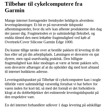
Tilbehør til cykelcomputere fra
Garmin
Mange internet foretagender frembyder heldigvis alverdens
leveringsløsninger. Et hit er på nuværende tidspunkt
afhentningssteder, hvor du selv kan afhente produkterne den dag
der passer dig. Fragtmetoden er jo ualmindeligt fleksibel, og
endda tilmed den mest letkøbte fragtmulighed ved køb af
Overtræk/Cover Silicone Garmin Edge 1000.
Du kunne tillige tænke over at bestille pakken til levering til dit
hus eller ud på din arbejdsplads. Løsningen er desværre en sjat
dyrere, men også usædvanlig praktisk. Den billigste
fragtmulighed kan ikke modsiges at være at hente pakken selv,
som desværre afhænger af at du opholder dig med kort afstand
til internet butikkens adresse.
Leveringstidspunktet på Tilbehør til cykelcomputere kan i nogle
tilfælde være ualmindeligt væsentlig forudsat vi har behov for
varen inden for kort tid, så med det formål er det forholdsvis
klogt at du dobbelttjekker det estimerede leveringstidspunkt på
den respektive vare.
En del internet forhandlere udlover 1 dags levering på adskillige