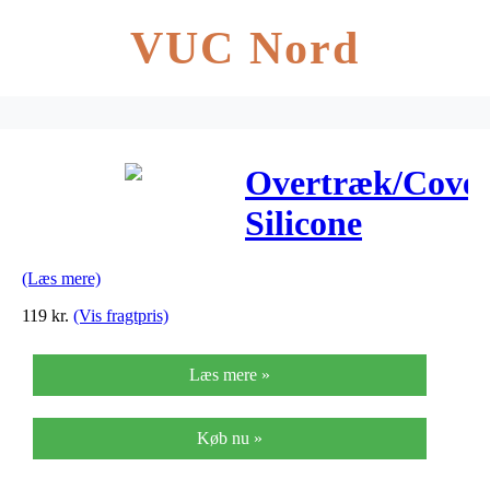
VUC Nord
Overtræk/Cove
Silicone
Garmin Edge
(Læs mere)
1000
119
kr.
(Vis fragtpris)
Læs mere »
Køb nu »