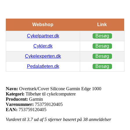
Webshop
Link
Cykelpartner.dk
Besøg
Cykler.dk
Besøg
Cykelexperten.dk
Besøg
Pedalatleten.dk
Besøg
Navn:
Overtræk/Cover Silicone Garmin Edge 1000
Kategori:
Tilbehør til cykelcomputere
Producent:
Garmin
Varenummer:
753759120405
EAN:
753759120405
Vurderet til
3.7
ud af 5 stjerner baseret på
38
anmeldelser