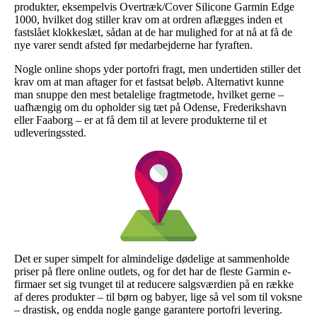
produkter, eksempelvis Overtræk/Cover Silicone Garmin Edge
1000, hvilket dog stiller krav om at ordren aflægges inden et
fastslået klokkeslæt, sådan at de har mulighed for at nå at få de
nye varer sendt afsted før medarbejderne har fyraften.
Nogle online shops yder portofri fragt, men undertiden stiller det
krav om at man aftager for et fastsat beløb. Alternativt kunne
man snuppe den mest betalelige fragtmetode, hvilket gerne –
uafhængig om du opholder sig tæt på Odense, Frederikshavn
eller Faaborg – er at få dem til at levere produkterne til et
udleveringssted.
Det er super simpelt for almindelige dødelige at sammenholde
priser på flere online outlets, og for det har de fleste Garmin e-
firmaer set sig tvunget til at reducere salgsværdien på en række
af deres produkter – til børn og babyer, lige så vel som til voksne
– drastisk, og endda nogle gange garantere portofri levering.