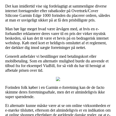
Det kan imidlertid vise sig fordelagtigt at sammenligne diverse
internet foretagender efter rabatkoder på Overtræk/Cover
Silicone Garmin Edge 1000 forinden du placerer ordren, således
at man er usvigeligt sikker på at få den prisbilligste pris.
Man bør lige meget hvad være årvågen med, at hvis en e-
forhandler reklamerer deres varer til en pris der virker mystisk
beskeden, så kan det tit være et bevis på en bedragerisk internet
webshop. Køb med kort er heldigvis omsluttet af et reglement,
der dækker dig imod uægte forretninger på nettet.
Generelt anbefaler vi bestillinger med betalingskort eller
mobilbetaling. Som en alternativ mulighed burde du anvende et
tilbud fra for eksempel ViaBill, for så vidt du har til hensigt at
afbetale prisen over tid.
Forinden folk køber i en Garmin e-forretning kan de de facto
skimme deres forretningsaftale, men det er almindeligvis ikke
super spændende.
Et alternativ kunne måske være at se om online virksomheden er
e-mærke tilsluttet, eftersom det almindeligvis er en indikation om
at online shoppen efterfølger de gældende danske regler, og at e-