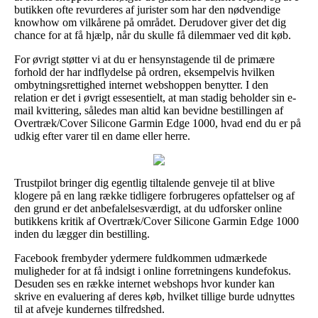
butikken ofte revurderes af jurister som har den nødvendige
knowhow om vilkårene på området. Derudover giver det dig
chance for at få hjælp, når du skulle få dilemmaer ved dit køb.
For øvrigt støtter vi at du er hensynstagende til de primære
forhold der har indflydelse på ordren, eksempelvis hvilken
ombytningsrettighed internet webshoppen benytter. I den
relation er det i øvrigt essesentielt, at man stadig beholder sin e-
mail kvittering, således man altid kan bevidne bestillingen af
Overtræk/Cover Silicone Garmin Edge 1000, hvad end du er på
udkig efter varer til en dame eller herre.
Trustpilot bringer dig egentlig tiltalende genveje til at blive
klogere på en lang række tidligere forbrugeres opfattelser og af
den grund er det anbefalelsesværdigt, at du udforsker online
butikkens kritik af Overtræk/Cover Silicone Garmin Edge 1000
inden du lægger din bestilling.
Facebook frembyder ydermere fuldkommen udmærkede
muligheder for at få indsigt i online forretningens kundefokus.
Desuden ses en række internet webshops hvor kunder kan
skrive en evaluering af deres køb, hvilket tillige burde udnyttes
til at afveje kundernes tilfredshed.