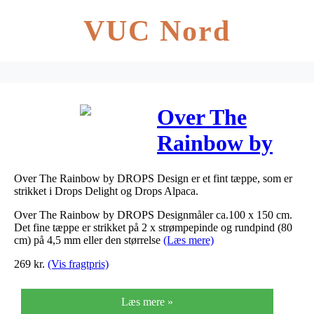
VUC Nord
Over The
Rainbow by
DROPS
Over The Rainbow by DROPS Design er et fint tæppe, som er
Design –
strikket i Drops Delight og Drops Alpaca.
Tæppe
Over The Rainbow by DROPS Designmåler ca.100 x 150 cm.
Det fine tæppe er strikket på 2 x strømpepinde og rundpind (80
cm) på 4,5 mm eller den størrelse
(Læs mere)
Strikkeopskrift
269
kr.
(Vis fragtpris)
100 x 150 cm
Læs mere »