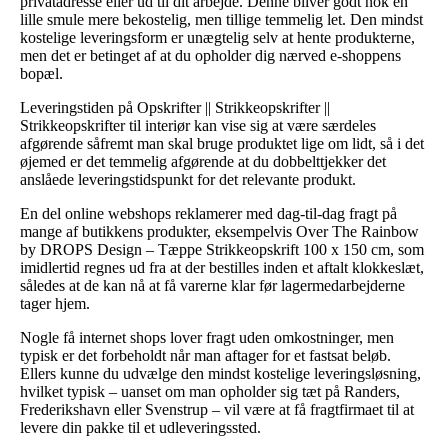
privatadresse eller ud til dit arbejde. Denne bliver godt nok en
lille smule mere bekostelig, men tillige temmelig let. Den mindst
kostelige leveringsform er unægtelig selv at hente produkterne,
men det er betinget af at du opholder dig nærved e-shoppens
bopæl.
Leveringstiden på Opskrifter || Strikkeopskrifter ||
Strikkeopskrifter til interiør kan vise sig at være særdeles
afgørende såfremt man skal bruge produktet lige om lidt, så i det
øjemed er det temmelig afgørende at du dobbelttjekker det
anslåede leveringstidspunkt for det relevante produkt.
En del online webshops reklamerer med dag-til-dag fragt på
mange af butikkens produkter, eksempelvis Over The Rainbow
by DROPS Design – Tæppe Strikkeopskrift 100 x 150 cm, som
imidlertid regnes ud fra at der bestilles inden et aftalt klokkeslæt,
således at de kan nå at få varerne klar før lagermedarbejderne
tager hjem.
Nogle få internet shops lover fragt uden omkostninger, men
typisk er det forbeholdt når man aftager for et fastsat beløb.
Ellers kunne du udvælge den mindst kostelige leveringsløsning,
hvilket typisk – uanset om man opholder sig tæt på Randers,
Frederikshavn eller Svenstrup – vil være at få fragtfirmaet til at
levere din pakke til et udleveringssted.