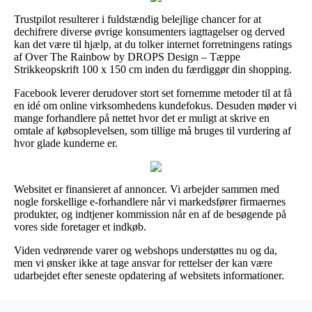
Trustpilot resulterer i fuldstændig belejlige chancer for at
dechifrere diverse øvrige konsumenters iagttagelser og derved
kan det være til hjælp, at du tolker internet forretningens ratings
af Over The Rainbow by DROPS Design – Tæppe
Strikkeopskrift 100 x 150 cm inden du færdiggør din shopping.
Facebook leverer derudover stort set fornemme metoder til at få
en idé om online virksomhedens kundefokus. Desuden møder vi
mange forhandlere på nettet hvor det er muligt at skrive en
omtale af købsoplevelsen, som tillige må bruges til vurdering af
hvor glade kunderne er.
Websitet er finansieret af annoncer. Vi arbejder sammen med
nogle forskellige e-forhandlere når vi markedsfører firmaernes
produkter, og indtjener kommission når en af de besøgende på
vores side foretager et indkøb.
Viden vedrørende varer og webshops understøttes nu og da,
men vi ønsker ikke at tage ansvar for rettelser der kan være
udarbejdet efter seneste opdatering af websitets informationer.