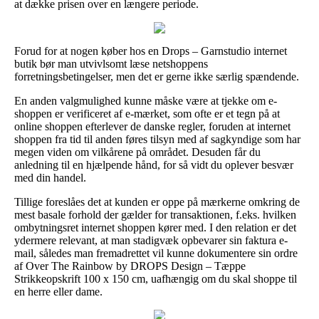
at dække prisen over en længere periode.
Forud for at nogen køber hos en Drops – Garnstudio internet
butik bør man utvivlsomt læse netshoppens
forretningsbetingelser, men det er gerne ikke særlig spændende.
En anden valgmulighed kunne måske være at tjekke om e-
shoppen er verificeret af e-mærket, som ofte er et tegn på at
online shoppen efterlever de danske regler, foruden at internet
shoppen fra tid til anden føres tilsyn med af sagkyndige som har
megen viden om vilkårene på området. Desuden får du
anledning til en hjælpende hånd, for så vidt du oplever besvær
med din handel.
Tillige foreslåes det at kunden er oppe på mærkerne omkring de
mest basale forhold der gælder for transaktionen, f.eks. hvilken
ombytningsret internet shoppen kører med. I den relation er det
ydermere relevant, at man stadigvæk opbevarer sin faktura e-
mail, således man fremadrettet vil kunne dokumentere sin ordre
af Over The Rainbow by DROPS Design – Tæppe
Strikkeopskrift 100 x 150 cm, uafhængig om du skal shoppe til
en herre eller dame.