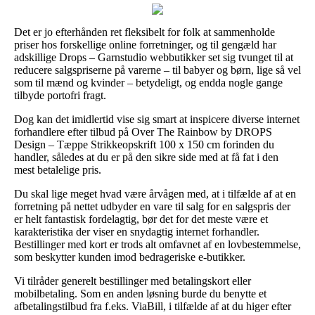
Det er jo efterhånden ret fleksibelt for folk at sammenholde
priser hos forskellige online forretninger, og til gengæld har
adskillige Drops – Garnstudio webbutikker set sig tvunget til at
reducere salgspriserne på varerne – til babyer og børn, lige så vel
som til mænd og kvinder – betydeligt, og endda nogle gange
tilbyde portofri fragt.
Dog kan det imidlertid vise sig smart at inspicere diverse internet
forhandlere efter tilbud på Over The Rainbow by DROPS
Design – Tæppe Strikkeopskrift 100 x 150 cm forinden du
handler, således at du er på den sikre side med at få fat i den
mest betalelige pris.
Du skal lige meget hvad være årvågen med, at i tilfælde af at en
forretning på nettet udbyder en vare til salg for en salgspris der
er helt fantastisk fordelagtig, bør det for det meste være et
karakteristika der viser en snydagtig internet forhandler.
Bestillinger med kort er trods alt omfavnet af en lovbestemmelse,
som beskytter kunden imod bedrageriske e-butikker.
Vi tilråder generelt bestillinger med betalingskort eller
mobilbetaling. Som en anden løsning burde du benytte et
afbetalingstilbud fra f.eks. ViaBill, i tilfælde af at du higer efter