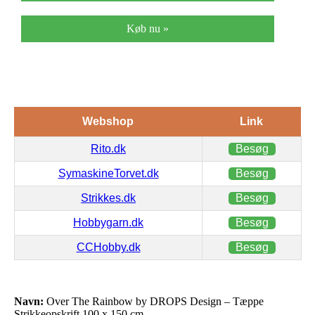
Køb nu »
Webshop
Link
Rito.dk
Besøg
SymaskineTorvet.dk
Besøg
Strikkes.dk
Besøg
Hobbygarn.dk
Besøg
CCHobby.dk
Besøg
Navn:
Over The Rainbow by DROPS Design – Tæppe
Strikkeopskrift 100 x 150 cm