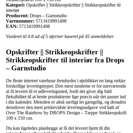
Kategori:
Opskrifter || Strikkeopskrifter || Strikkeopskrifter til
interiør
Producent:
Drops – Garnstudio
Varenummer:
5713419991498
EAN:
5713419991498
Vurderet til
4.8
ud af 5 stjerner baseret på
45
anmeldelser
Opskrifter || Strikkeopskrifter ||
Strikkeopskrifter til interiør fra Drops
– Garnstudio
De fleste internet varehuse frembyder i øjeblikket en lang række
forskellige leveringstyper. Den mest moderne er for nærværende
at få leveret til et udleveringssted, fordi det giver dig fuld
fleksibilitet til at hente produkterne lige præcis når det passer ind
i din kalender. Metoden er altså særligt let gængelig, og desuden
derudover den mest prisbevidste leveringsudgave ved køb af
Over The Rainbow by DROPS Design – Tæppe Strikkeopskrift
100 x 150 cm.
Du kan ligeledes planlægge at få det leveret hjem til din