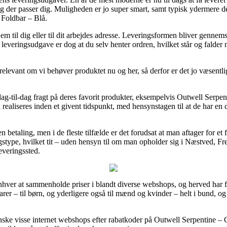
g der passer dig. Muligheden er jo super smart, samt typisk ydermere d
 Foldbar – Blå.
m til dig eller til dit arbejdes adresse. Leveringsformen bliver gennems
 leveringsudgave er dog at du selv henter ordren, hvilket står og falder 
relevant om vi behøver produktet nu og her, så derfor er det jo væsentli
r dag-til-dag fragt på deres favorit produkter, eksempelvis Outwell Serp
realiseres inden et givent tidspunkt, med hensynstagen til at de har en c
n betaling, men i de fleste tilfælde er det forudsat at man aftager for et 
ngstype, hvilket tit – uden hensyn til om man opholder sig i Næstved, Fr
leveringssted.
enhver at sammenholde priser i blandt diverse webshops, og herved har fle
rer – til børn, og yderligere også til mænd og kvinder – helt i bund, og
anske visse internet webshops efter rabatkoder på Outwell Serpentine –