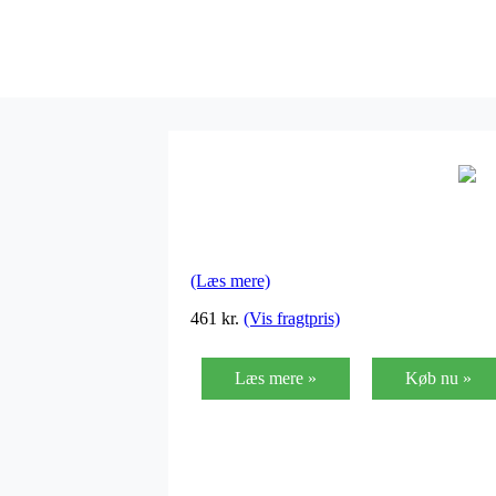
(Læs mere)
461
kr.
(Vis fragtpris)
Læs mere »
Køb nu »