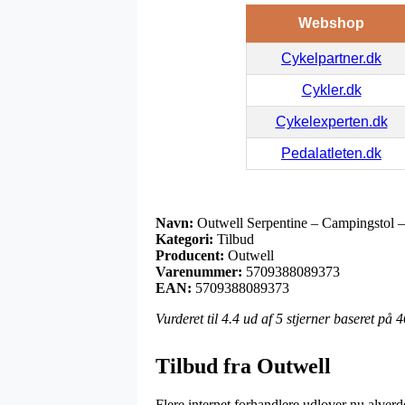
Webshop
Cykelpartner.dk
Cykler.dk
Cykelexperten.dk
Pedalatleten.dk
Navn:
Outwell Serpentine – Campingstol –
Kategori:
Tilbud
Producent:
Outwell
Varenummer:
5709388089373
EAN:
5709388089373
Vurderet til
4.4
ud af 5 stjerner baseret på
4
Tilbud fra Outwell
Flere internet forhandlere udlover nu alverde