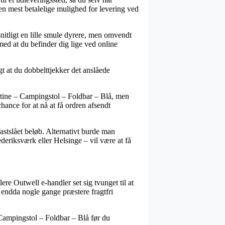
en mest betalelige mulighed for levering ved
nitligt en lille smule dyrere, men omvendt
med at du befinder dig lige ved online
gt at du dobbelttjekker det anslåede
entine – Campingstol – Foldbar – Blå, men
hance for at nå at få ordren afsendt
fastslået beløb. Alternativt burde man
ederiksværk eller Helsinge – vil være at få
re Outwell e-handler set sig tvunget til at
 endda nogle gange præstere fragtfri
 Campingstol – Foldbar – Blå før du