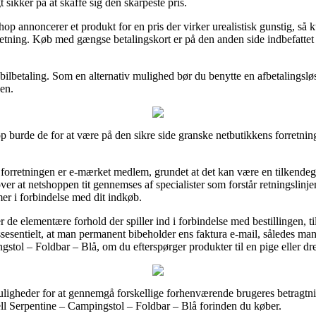
 sikker på at skaffe sig den skarpeste pris.
op annoncerer et produkt for en pris der virker urealistisk gunstig, s
orretning. Køb med gængse betalingskort er på den anden side indbefatte
ilbetaling. Som en alternativ mulighed bør du benytte en afbetalingsløs
den.
hop burde de for at være på den sikre side granske netbutikkens forretnin
 forretningen er e-mærket medlem, grundet at det kan være en tilkendeg
er at netshoppen tit gennemses af specialister som forstår retningslinj
er i forbindelse med dit indkøb.
er de elementære forhold der spiller ind i forbindelse med bestillingen, 
ssesentielt, at man permanent bibeholder ens faktura e-mail, således ma
stol – Foldbar – Blå, om du efterspørger produkter til en pige eller dr
ligheder for at gennemgå forskellige forhenværende brugeres betragtnin
l Serpentine – Campingstol – Foldbar – Blå forinden du køber.