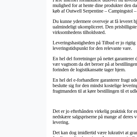
mulighed for at hente dine produkter den da
køb af Outwell Serpentine – Campingstol –
Du kunne ydermere overveje at få leveret hje
ualmindeligt ukompliceret. Den prisbilligste
virksomhedens tilholdssted.
Leveringshastigheden på Tilbud er jo rigtig 
leveringstidspunkt for den relevante vare.
En hel del forretninger på nettet garantere
vær vagtsom da det beroer på at bestillingen 
forinden de logistikansatte tager hjem.
En hel del e-forhandlere garanterer fragt ude
beslutte sig for den mindst kostelige leveri
fragtmanden til at køre bestillingen til et ud
Det er jo efterhånden virkelig praktisk for 
nedskære salgspriserne på mange af deres va
levering.
Det kan dog imidlertid være lukrativt at gr