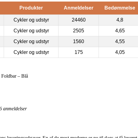
Produkter
Anmeldelser
Bedømmelse
Cykler og udstyr
24460
4,8
Cykler og udstyr
2505
4,65
Cykler og udstyr
1560
4,55
Cykler og udstyr
175
4,05
 Foldbar – Blå
6
anmeldelser
ns leveringsudgaver. En af de mest moderne er nu til dags at få leveret t