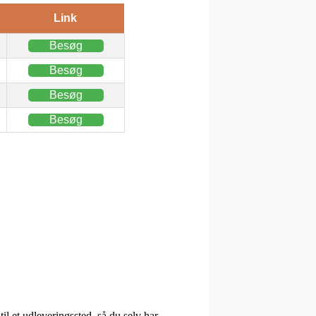
Link
Besøg
Besøg
Besøg
Besøg
il et udleveringssted, så du selv har