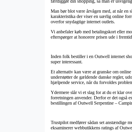
færdiggør din shopping, så man er usvigeligt
Man bør blot være årvågen med, at når en sh
karakteristika der viser en uærlig online f
overfor snydagtige internet outlets.
Vi anbefaler køb med betalingskort eller mob
efterspørger at honorere prisen ude i fremti
Inden folk bestiller i en Outwell internet s
super interessant.
Et alternativ kan være at granske om online
understøtter de gældende danske regler, udov
hjælpende service, når du forvoldes problem
Ydermere slår vi et slag for at du er klar ov
forretningen anvender. Derfor er det også e
bestillingen af Outwell Serpentine – Camping
Trustpilot medfører sådan set anstændige mu
eksaminerer webbutikkens ratings af Outwel