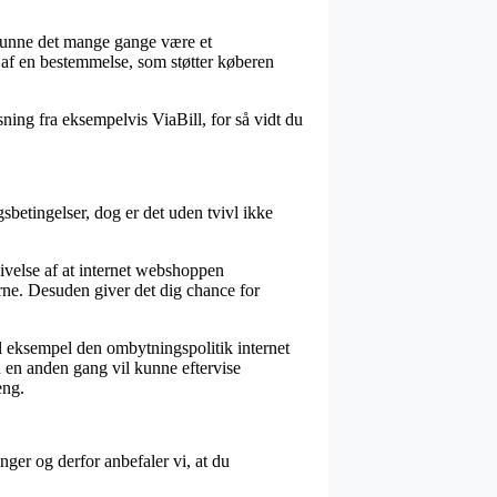
å kunne det mange gange være et
t af en bestemmelse, som støtter køberen
ning fra eksempelvis ViaBill, for så vidt du
gsbetingelser, dog er det uden tvivl ikke
ivelse af at internet webshoppen
erne. Desuden giver det dig chance for
til eksempel den ombytningspolitik internet
n en anden gang vil kunne eftervise
eng.
ger og derfor anbefaler vi, at du