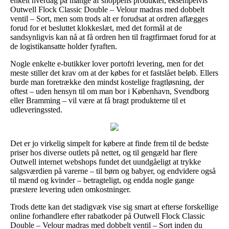
enkelt hverdag på mange af shoppens produkter, eksempelvis
Outwell Flock Classic Double – Velour madras med dobbelt
ventil – Sort, men som trods alt er forudsat at ordren aflægges
forud for et besluttet klokkeslæt, med det formål at de
sandsynligvis kan nå at få ordren hen til fragtfirmaet forud for at
de logistikansatte holder fyraften.
Nogle enkelte e-butikker lover portofri levering, men for det
meste stiller det krav om at der købes for et fastslået beløb. Ellers
burde man foretrække den mindst kostelige fragtløsning, der
oftest – uden hensyn til om man bor i København, Svendborg
eller Bramming – vil være at få bragt produkterne til et
udleveringssted.
Det er jo virkelig simpelt for købere at finde frem til de bedste
priser hos diverse outlets på nettet, og til gengæld har flere
Outwell internet webshops fundet det uundgåeligt at trykke
salgsværdien på varerne – til børn og babyer, og endvidere også
til mænd og kvinder – betragteligt, og endda nogle gange
præstere levering uden omkostninger.
Trods dette kan det stadigvæk vise sig smart at efterse forskellige
online forhandlere efter rabatkoder på Outwell Flock Classic
Double – Velour madras med dobbelt ventil – Sort inden du