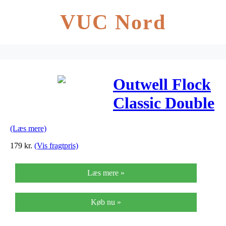
VUC Nord
Outwell Flock
Classic Double
– Velour
(Læs mere)
madras med
179
kr.
(Vis fragtpris)
dobbelt ventil
Læs mere »
– Sort
Køb nu »