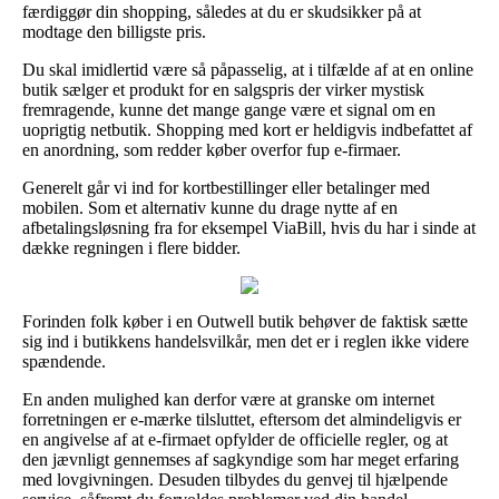
færdiggør din shopping, således at du er skudsikker på at
modtage den billigste pris.
Du skal imidlertid være så påpasselig, at i tilfælde af at en online
butik sælger et produkt for en salgspris der virker mystisk
fremragende, kunne det mange gange være et signal om en
uoprigtig netbutik. Shopping med kort er heldigvis indbefattet af
en anordning, som redder køber overfor fup e-firmaer.
Generelt går vi ind for kortbestillinger eller betalinger med
mobilen. Som et alternativ kunne du drage nytte af en
afbetalingsløsning fra for eksempel ViaBill, hvis du har i sinde at
dække regningen i flere bidder.
Forinden folk køber i en Outwell butik behøver de faktisk sætte
sig ind i butikkens handelsvilkår, men det er i reglen ikke videre
spændende.
En anden mulighed kan derfor være at granske om internet
forretningen er e-mærke tilsluttet, eftersom det almindeligvis er
en angivelse af at e-firmaet opfylder de officielle regler, og at
den jævnligt gennemses af sagkyndige som har meget erfaring
med lovgivningen. Desuden tilbydes du genvej til hjælpende