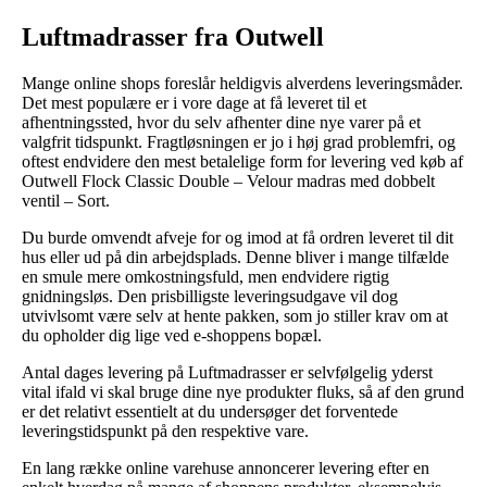
Luftmadrasser fra Outwell
Mange online shops foreslår heldigvis alverdens leveringsmåder.
Det mest populære er i vore dage at få leveret til et
afhentningssted, hvor du selv afhenter dine nye varer på et
valgfrit tidspunkt. Fragtløsningen er jo i høj grad problemfri, og
oftest endvidere den mest betalelige form for levering ved køb af
Outwell Flock Classic Double – Velour madras med dobbelt
ventil – Sort.
Du burde omvendt afveje for og imod at få ordren leveret til dit
hus eller ud på din arbejdsplads. Denne bliver i mange tilfælde
en smule mere omkostningsfuld, men endvidere rigtig
gnidningsløs. Den prisbilligste leveringsudgave vil dog
utvivlsomt være selv at hente pakken, som jo stiller krav om at
du opholder dig lige ved e-shoppens bopæl.
Antal dages levering på Luftmadrasser er selvfølgelig yderst
vital ifald vi skal bruge dine nye produkter fluks, så af den grund
er det relativt essentielt at du undersøger det forventede
leveringstidspunkt på den respektive vare.
En lang række online varehuse annoncerer levering efter en