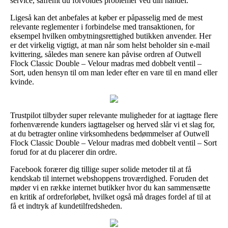
service, såfremt du forvoldes problemer ved din handel.
Ligeså kan det anbefales at køber er påpasselig med de mest
relevante reglementer i forbindelse med transaktionen, for
eksempel hvilken ombytningsrettighed butikken anvender. Her
er det virkelig vigtigt, at man når som helst beholder sin e-mail
kvittering, således man senere kan påvise ordren af Outwell
Flock Classic Double – Velour madras med dobbelt ventil –
Sort, uden hensyn til om man leder efter en vare til en mand eller
kvinde.
Trustpilot tilbyder super relevante muligheder for at iagttage flere
forhenværende kunders iagttagelser og herved slår vi et slag for,
at du betragter online virksomhedens bedømmelser af Outwell
Flock Classic Double – Velour madras med dobbelt ventil – Sort
forud for at du placerer din ordre.
Facebook forærer dig tillige super solide metoder til at få
kendskab til internet webshoppens troværdighed. Foruden det
møder vi en række internet butikker hvor du kan sammensætte
en kritik af ordreforløbet, hvilket også må drages fordel af til at
få et indtryk af kundetilfredsheden.