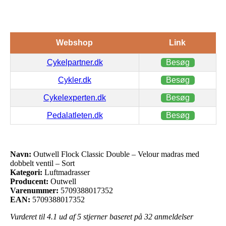
Webshop
Link
Cykelpartner.dk
Besøg
Cykler.dk
Besøg
Cykelexperten.dk
Besøg
Pedalatleten.dk
Besøg
Navn:
Outwell Flock Classic Double – Velour madras med
dobbelt ventil – Sort
Kategori:
Luftmadrasser
Producent:
Outwell
Varenummer:
5709388017352
EAN:
5709388017352
Vurderet til
4.1
ud af 5 stjerner baseret på
32
anmeldelser