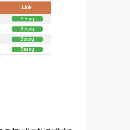
Link
Besøg
Besøg
Besøg
Besøg
nu om dage at få sendt til en pakkeshop,