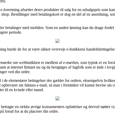
ris.
n e-forretning afsætter deres produkter til salg for en udsalgspris som k
 shop. Bestillinger med betalingskort er dog en del af en anordning, s
ller betalinger med mobilen. Som en anden løsning kan du drage fordel a
ngere periode.
ing burde de for at være sikker overveje e-butikkens handelsbetingelser,
ærke om webbutikken er medlem af e-mærket, som typisk er en forsik
t at internet firmaet nu og da besigtiges af fagfolk som er inde i lov
inger ved din ordre.
nd i de elementære betingelser der gælder for ordren, eksempelvis hvilken
id opbevarer sin faktura e-mail, så man i fremtiden vil kunne bevise sin 
er til en kvinde eller mand.
 at betragte en række øvrige konsumenters opfattelser og derved støtter vi
rå forud for at du placerer din ordre.