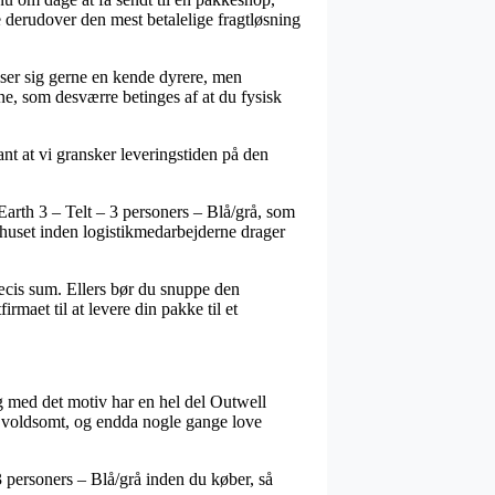
te derudover den mest betalelige fragtløsning
 viser sig gerne en kende dyrere, men
rne, som desværre betinges af at du fysisk
nt at vi gransker leveringstiden på den
arth 3 – Telt – 3 personers – Blå/grå, som
osthuset inden logistikmedarbejderne drager
ræcis sum. Ellers bør du snuppe den
rmaet til at levere din pakke til et
 og med det motiv har en hel del Outwell
e – voldsomt, og endda nogle gange love
– 3 personers – Blå/grå inden du køber, så