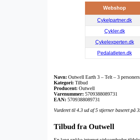
Webshop
Cykelpartner.dk
Cykler.dk
Cykelexperten.dk
Pedalatleten.dk
Navn:
Outwell Earth 3 – Telt – 3 personers
Kategori:
Tilbud
Producent:
Outwell
Varenummer:
5709388089731
EAN:
5709388089731
Vurderet til
4.3
ud af 5 stjerner baseret på
3
Tilbud fra Outwell
En lang række internet virksomheder tildeler