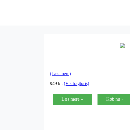
(Læs mere)
949
kr.
(Vis fragtpris)
Læs mere »
Køb nu »