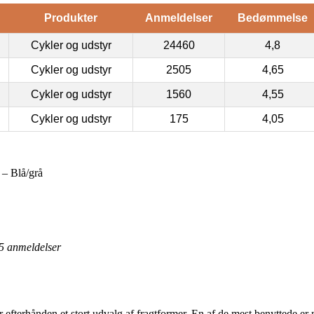
Produkter
Anmeldelser
Bedømmelse
Cykler og udstyr
24460
4,8
Cykler og udstyr
2505
4,65
Cykler og udstyr
1560
4,55
Cykler og udstyr
175
4,05
 – Blå/grå
5
anmeldelser
 efterhånden et stort udvalg af fragtformer. En af de mest benyttede er 