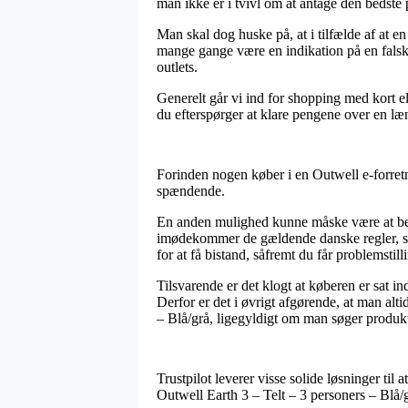
man ikke er i tvivl om at antage den bedste p
Man skal dog huske på, at i tilfælde af at e
mange gange være en indikation på en falsk
outlets.
Generelt går vi ind for shopping med kort e
du efterspørger at klare pengene over en læ
Forinden nogen køber i en Outwell e-forretn
spændende.
En anden mulighed kunne måske være at bem
imødekommer de gældende danske regler, sam
for at få bistand, såfremt du får problemstill
Tilsvarende er det klogt at køberen er sat i
Derfor er det i øvrigt afgørende, at man alt
– Blå/grå, ligegyldigt om man søger produkt
Trustpilot leverer visse solide løsninger til
Outwell Earth 3 – Telt – 3 personers – Blå/g