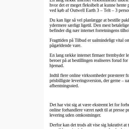
hvor det er meget fleksibelt at kunne hente 
ved køb af Outwell Earth 3 – Telt – 3 perso
Du kan lige så vel planlægge at bestille pakk
ydermere særligt ligetil. Den mest betalelig
befinder dig nær internet forretningens tilho
Fragttiden på Tilbud er ualmindeligt vital o
pågældende vare.
En lang række internet firmaer frembyder l
beroer på at bestillingen realiseres forud fo
hjemad.
Indtil flere online virksomheder præsterer f
prisbilligste leveringsversion, der gerne – u
afhentningssted.
Det har vist sig at være ekstremt let for for
online forhandlere været nødt til at presse 
levering uden omkostninger.
Derfor kan det trods alt vise sig lukrativt at