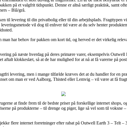
pakken på et valgfrit tidspunkt. Denne er altså særligt praktisk, samt of
ners – Blå/grå.
en til levering til din privatbolig eller til din arbejdsplads. Fragttypen
e leveringsmetode vil dog til enhver tid være at du selv henter produkte
ldssted.
m man har behov for pakken om kort tid, og herved er det virkelig releva
evering på næste hverdag på deres primære varer, eksempelvis Outwell E
r et aftalt klokkeslæt, så at de har mulighed for at nå at få varerne på p
ragtfri levering, men i mange tilfælde kræves det at du handler for en p
anset om man er ved Aalborg, Thisted eller Lemvig – vil være at få fragtfi
brugerne at finde frem til de bedste priser på forskellige internet shops,
priserne på produkterne – til drenge og piger, lige så vel som til voksn
 tjekke flere internet forretninger efter rabat på Outwell Earth 3 – Telt 