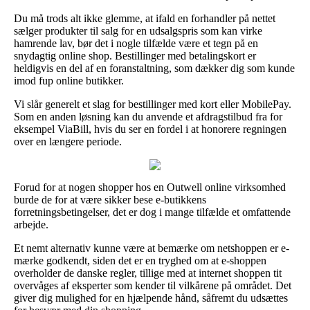
Du må trods alt ikke glemme, at ifald en forhandler på nettet
sælger produkter til salg for en udsalgspris som kan virke
hamrende lav, bør det i nogle tilfælde være et tegn på en
snydagtig online shop. Bestillinger med betalingskort er
heldigvis en del af en foranstaltning, som dækker dig som kunde
imod fup online butikker.
Vi slår generelt et slag for bestillinger med kort eller MobilePay.
Som en anden løsning kan du anvende et afdragstilbud fra for
eksempel ViaBill, hvis du ser en fordel i at honorere regningen
over en længere periode.
Forud for at nogen shopper hos en Outwell online virksomhed
burde de for at være sikker bese e-butikkens
forretningsbetingelser, det er dog i mange tilfælde et omfattende
arbejde.
Et nemt alternativ kunne være at bemærke om netshoppen er e-
mærke godkendt, siden det er en tryghed om at e-shoppen
overholder de danske regler, tillige med at internet shoppen tit
overvåges af eksperter som kender til vilkårene på området. Det
giver dig mulighed for en hjælpende hånd, såfremt du udsættes