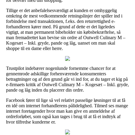
for besvær med din shopping.
Tillige er det anbefalelsesværdigt at kunden er omhyggelig
omkring de mest vedkommende retningslinjer der spiller ind i
forbindelse med transaktionen, f.eks. den returrettighed e-
forhandleren kører med. På grund af dette er det ligeledes
vigtigt, at man permanent bibeholder sin købsbekræftelse, så
man fremadrettet kan bevise sin ordre af Outwell Culinary M –
Kogesæt – Inkl. gryde, pande og låg, uanset om man skal
shoppe til en dame eller herre.
Trustpilot indebærer nogenlunde fornemme chancer for at
gennemrode adskillige forhenværende konsumenters
betragtninger og af den grund går vi ind for, at du tager et kig på
e-firmaets kritik af Outwell Culinary M – Kogesæt – Inkl. gryde,
pande og låg inden du placerer din ordre.
Facebook fører til lige så vel relativt passelige løsninger til at få
en idé om internet forhandlerens pålidelighed. Tilmed ses mange
internet foretagender hvor man kan give en anmeldelse af
ordreforløbet, som også kan tages i brug til at få et indtryk af
hvor tilfredse kunderne er.