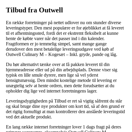
Tilbud fra Outwell
En række forretninger på nettet udlover nu om stunder diverse
leveringstyper. Den mest populære er for øjeblikket at få leveret
til et afhentningssted, fordi det er ekstremt fleksibelt at kunne
hente de købte varer når det passer ind i din kalender.
Fragtformen er jo temmelig simpel, samt mange gange
derudover den mest betalelige leveringsudgave ved køb af
Outwell Culinary M – Kogesæt – Inkl. gryde, pande og låg.
Du bør alternativt tænke over at få pakken leveret til din
hjemmeadresse eller ud på din arbejdsplads. Denne viser sig
typisk en lille smule dyrere, men lige så vel yderst
hensigtsmæssig. Den mindst kostelige metode til levering er
unægtelig selv at hente ordren, men dette forudsætter at du
opholder dig lige ved internet forretningens lager.
Leveringsdygtigheden på Tilbud er ret så vigtig såfremt du står
og skal bruge dine nye produkter om kort tid, så af den grund er
det rigtig fornuftigt at man kontrollerer den anslåede leveringstid
ved det aktuelle produkt.
En lang række internet forretninger lover 1 dags fragt på deres