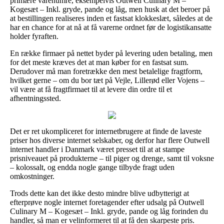
primære varenumre, eksempelvis Outwell Culinary M –
Kogesæt – Inkl. gryde, pande og låg, men husk at det beroer på
at bestillingen realiseres inden et fastsat klokkeslæt, således at de
har en chance for at nå at få varerne ordnet før de logistikansatte
holder fyraften.
En række firmaer på nettet byder på levering uden betaling, men
for det meste kræves det at man køber for en fastsat sum.
Derudover må man foretrække den mest betalelige fragtform,
hvilket gerne – om du bor tæt på Vejle, Lillerød eller Vojens –
vil være at få fragtfirmaet til at levere din ordre til et
afhentningssted.
Det er ret ukompliceret for internetbrugere at finde de laveste
priser hos diverse internet selskaber, og derfor har flere Outwell
internet handler i Danmark været presset til at at stampe
prisniveauet på produkterne – til piger og drenge, samt til voksne
– kolossalt, og endda nogle gange tilbyde fragt uden
omkostninger.
Trods dette kan det ikke desto mindre blive udbytterigt at
efterprøve nogle internet foretagender efter udsalg på Outwell
Culinary M – Kogesæt – Inkl. gryde, pande og låg forinden du
handler, så man er velinformeret til at få den skarpeste pris.