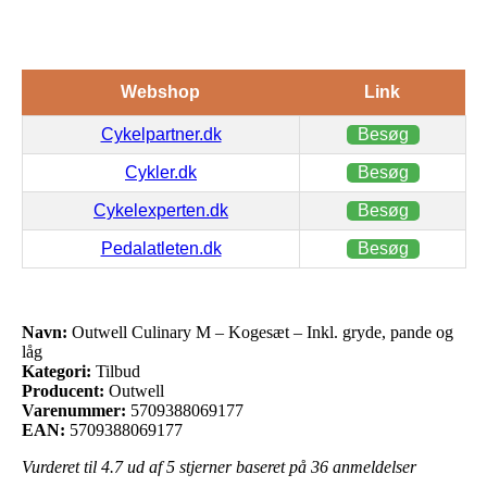
Webshop
Link
Cykelpartner.dk
Besøg
Cykler.dk
Besøg
Cykelexperten.dk
Besøg
Pedalatleten.dk
Besøg
Navn:
Outwell Culinary M – Kogesæt – Inkl. gryde, pande og
låg
Kategori:
Tilbud
Producent:
Outwell
Varenummer:
5709388069177
EAN:
5709388069177
Vurderet til
4.7
ud af 5 stjerner baseret på
36
anmeldelser