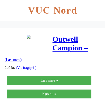
VUC Nord
Outwell
Campion –
Sovepose –
(Læs mere)
Åndbar
249
kr.
(Vis fragtpris)
isolering –
Læs mere »
Grøn
Køb nu »