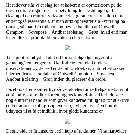
Herudover slår vi et slag for at køberen er opmærksom på de
mest centrale regler der har betydning for bestillingen, til
eksempel den returret virksomheden garanterer. I relation til det
er det også essesentielt, at man altid opbevarer sin kvittering på
e-mail, så man i fremtiden kan bevise handlen af Outwell
Campion – Sovepose – Åndbar isolering – Grøn, hvad end man
leder efter et produkt til en voksen eller et barn.
Trustpilot frembyder fuldt ud fortræffelige løsninger til at
gennemgå en længere række forhenværende kunders
observationer og derved er det at foretrække, at du efterforsker
internet firmaets omtaler af Outwell Campion – Sovepose –
Åndbar isolering – Grøn inden du placerer din ordre.
Facebook fremskaffer lige så vel aldeles fortræffelige metoder til
at få indtryk af online forretningens kundefokus. Herinde ser vi
nogle internet handler som giver kunderne mulighed for at skrive
en bedømmelse af købsoplevelsen, hvilket lige så vel burde
udnyttes til at få et indblik i hvor glade kunderne er.
Denne side er finansieret ved hjælp af reklamer. Vi samarbejder