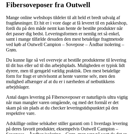
Fibersoveposer fra Outwell
Mange online webshops tildeler til alt held et bredt udvalg af
fragtløsninger. Et hit er i vore dage at få leveret til en pakkeshop,
fordi du på den måde nemt kan hente de bestilte produkter når
det passer dig bedst. Leveringsformen er nemlig ret så enkel,
samt i mange tilfælde desuden den mest betalelige fragtmetode
ved køb af Outwell Campion – Sovepose – Åndbar isolering –
Grøn.
Du kunne lige så vel overveje at bestille produkterne til levering
til dit hus eller ud til din arbejdsplads. Muligheden er typisk lidt
dyrere, men til gengæld vældig praktisk. Den mest betalelige
form for fragt er utvivlsomt at hente varerne selv, men den
mulighed afhænger af at du er i nærheden af netbutikkens
arbejdslager.
Antal dages levering på Fibersoveposer er naturligvis ultra vigtig
når man mangler varen omgående, og med det formål er det
skam på sin plads at du checker leveringstidspunktet på den
respektive vare.
Adskillige online selskaber stiller garanti om 1 hverdags levering
på deres favorit produkter, eksempelvis Outwell Campion –