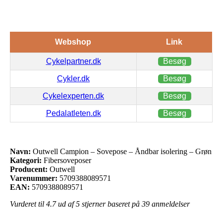
Webshop
Link
Cykelpartner.dk
Besøg
Cykler.dk
Besøg
Cykelexperten.dk
Besøg
Pedalatleten.dk
Besøg
Navn:
Outwell Campion – Sovepose – Åndbar isolering – Grøn
Kategori:
Fibersoveposer
Producent:
Outwell
Varenummer:
5709388089571
EAN:
5709388089571
Vurderet til
4.7
ud af 5 stjerner baseret på
39
anmeldelser