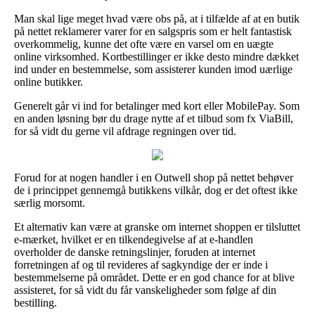
Man skal lige meget hvad være obs på, at i tilfælde af at en butik
på nettet reklamerer varer for en salgspris som er helt fantastisk
overkommelig, kunne det ofte være en varsel om en uægte
online virksomhed. Kortbestillinger er ikke desto mindre dækket
ind under en bestemmelse, som assisterer kunden imod uærlige
online butikker.
Generelt går vi ind for betalinger med kort eller MobilePay. Som
en anden løsning bør du drage nytte af et tilbud som fx ViaBill,
for så vidt du gerne vil afdrage regningen over tid.
Forud for at nogen handler i en Outwell shop på nettet behøver
de i princippet gennemgå butikkens vilkår, dog er det oftest ikke
særlig morsomt.
Et alternativ kan være at granske om internet shoppen er tilsluttet
e-mærket, hvilket er en tilkendegivelse af at e-handlen
overholder de danske retningslinjer, foruden at internet
forretningen af og til revideres af sagkyndige der er inde i
bestemmelserne på området. Dette er en god chance for at blive
assisteret, for så vidt du får vanskeligheder som følge af din
bestilling.