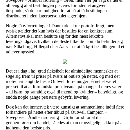
Sovepose – Åndbar isolering – Grøn, men vær på vagt da det er
afhængig af at bestillingen placeres forinden et angivent
tidspunkt, så de har mulighed for at nå at få bestillingen
distribueret inden lagerpersonalet tager hjem.
Nogle få e-forretninger i Danmark sikrer portofri fragt, men
typisk gælder det kun hvis der bestilles for en konkret sum.
Alternativt skal man beslutte sig for den mest letkøbte
leveringsudgave, hvilket i de fleste tilfælde – om du befinder sig
nær Silkeborg, Hillerød eller Aars – er at få kørt bestillingen til et
udleveringssted.
Det er i dag i høj grad fleksibelt for almindelige mennesker at
søge sig frem til priser på tværs af outlets på nettet, og med det
motiv har langt de fleste Outwell forretninger på nettet været
presset til at at formindske prisniveauet på mange af deres varer
– til børn, og samtidig også til mænd og kvinder – betydeligt, og
endda nogle gange præstere gebyrfri levering.
Dog kan det immervæk være gunstigt at sammenligne indtil flere
forhandlere på nettet efter tilbud på Outwell Campion –
Sovepose – Åndbar isolering – Grøn forud for at du
gennemfører din handel, således at man er usvigeligt sikker på at
indhente den bedste pris.