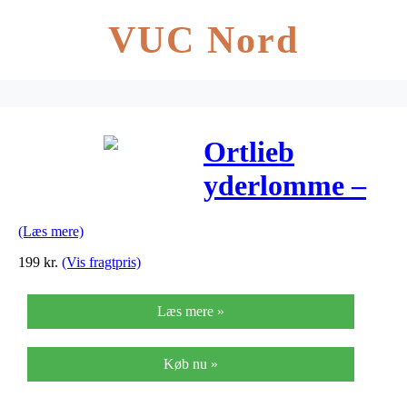
VUC Nord
Ortlieb
yderlomme –
1x 1,8L
(Læs mere)
eftermonteres
199
kr.
(Vis fragtpris)
på Ortlieb
Læs mere »
cykeltasker –
Sort
Køb nu »