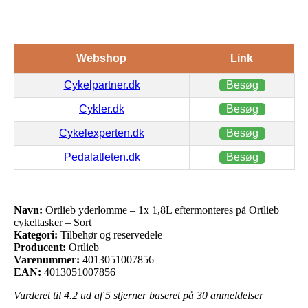
Webshop
Link
Cykelpartner.dk
Besøg
Cykler.dk
Besøg
Cykelexperten.dk
Besøg
Pedalatleten.dk
Besøg
Navn:
Ortlieb yderlomme – 1x 1,8L eftermonteres på Ortlieb
cykeltasker – Sort
Kategori:
Tilbehør og reservedele
Producent:
Ortlieb
Varenummer:
4013051007856
EAN:
4013051007856
Vurderet til
4.2
ud af 5 stjerner baseret på
30
anmeldelser