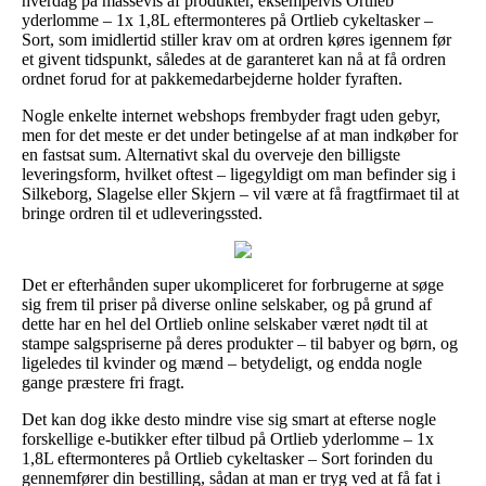
hverdag på massevis af produkter, eksempelvis Ortlieb
yderlomme – 1x 1,8L eftermonteres på Ortlieb cykeltasker –
Sort, som imidlertid stiller krav om at ordren køres igennem før
et givent tidspunkt, således at de garanteret kan nå at få ordren
ordnet forud for at pakkemedarbejderne holder fyraften.
Nogle enkelte internet webshops frembyder fragt uden gebyr,
men for det meste er det under betingelse af at man indkøber for
en fastsat sum. Alternativt skal du overveje den billigste
leveringsform, hvilket oftest – ligegyldigt om man befinder sig i
Silkeborg, Slagelse eller Skjern – vil være at få fragtfirmaet til at
bringe ordren til et udleveringssted.
Det er efterhånden super ukompliceret for forbrugerne at søge
sig frem til priser på diverse online selskaber, og på grund af
dette har en hel del Ortlieb online selskaber været nødt til at
stampe salgspriserne på deres produkter – til babyer og børn, og
ligeledes til kvinder og mænd – betydeligt, og endda nogle
gange præstere fri fragt.
Det kan dog ikke desto mindre vise sig smart at efterse nogle
forskellige e-butikker efter tilbud på Ortlieb yderlomme – 1x
1,8L eftermonteres på Ortlieb cykeltasker – Sort forinden du
gennemfører din bestilling, sådan at man er tryg ved at få fat i