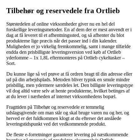
Tilbehør og reservedele fra Ortlieb
Størstedelen af online virksomheder giver nu en hel del
forskellige leveringsmetoder. En af dem der er mest anvendt er i
dag at få leveret til et afhentningssted, og så afhenter du blot
produkterne lige præcis når det passer ind i din kalender.
Muligheden er jo virkelig fremkommelig, samt i mange tilfælde
endda den prisbilligste leveringsversion ved køb af Ortlieb
yderlomme – 1x 1,8L eftermonteres på Ortlieb cykeltasker –
Sort.
Du kunne lige så vel prøve at få ordren bragt til din adresse eller
ud på din arbejdsplads. Metoden bliver typisk en smule mindre
prisbillig, men ydermere særdeles let. Den billigste leveringstype
vil dog altid være selv at hente produkterne, hvilket betinges af
at du lever i nærheden af internet virksomhedens bopæl.
Fragttiden på Tilbehør og reservedele er temmelig
udslagsgivende om man står og skal bruge varen nu og her, og
herved er det fuldkommen klogt at du efterser det anslåede
leveringstidspunkt ved det vedkommende produkt.
De fleste e-forretninger garanterer levering på næstkommende