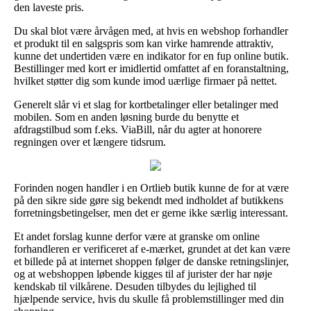
den laveste pris.
Du skal blot være årvågen med, at hvis en webshop forhandler
et produkt til en salgspris som kan virke hamrende attraktiv,
kunne det undertiden være en indikator for en fup online butik.
Bestillinger med kort er imidlertid omfattet af en foranstaltning,
hvilket støtter dig som kunde imod uærlige firmaer på nettet.
Generelt slår vi et slag for kortbetalinger eller betalinger med
mobilen. Som en anden løsning burde du benytte et
afdragstilbud som f.eks. ViaBill, når du agter at honorere
regningen over et længere tidsrum.
Forinden nogen handler i en Ortlieb butik kunne de for at være
på den sikre side gøre sig bekendt med indholdet af butikkens
forretningsbetingelser, men det er gerne ikke særlig interessant.
Et andet forslag kunne derfor være at granske om online
forhandleren er verificeret af e-mærket, grundet at det kan være
et billede på at internet shoppen følger de danske retningslinjer,
og at webshoppen løbende kigges til af jurister der har nøje
kendskab til vilkårene. Desuden tilbydes du lejlighed til
hjælpende service, hvis du skulle få problemstillinger med din