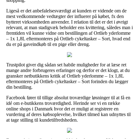
shopping.
Ligeså er det anbefalelsesværdigt at kunden er vidende om de
mest vedkommende vedtægter der influerer på købet, fx den
bytteret virksomheden anvender. I relation til det er det i øvrigt
relevant, at man stadigvæk beholder ens kvittering, således man i
fremtiden vil kunne vidne om bestillingen af Ortlieb yderlomme
– 1x 1,8L eftermonteres på Ortlieb cykeltasker – Sort, hvad end
du er på gaveindkøb til en pige eller dreng.
Trustpilot giver dig sådan set habile muligheder for at læse ret
mange andre forbrugeres erfaringer og derfor er det klogt, at du
gransker netbutikkens kritik af Ortlieb yderlomme – 1x 1,8L
eftermonteres på Ortlieb cykeltasker – Sort forinden du lægger
din bestilling.
Facebook fører til tillige absolut troværdige løsninger til at få en
idé om e-butikkens troværdighed. Herinde ser vi en række
online shops i Danmark hvor det er muligt at registrere en
vurdering af deres købsoplevelse, hvilket tilmed kan udnyttes til
at tage stilling til kundetilfredsheden.