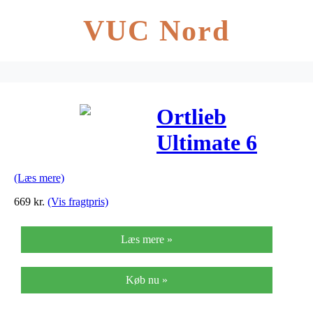
VUC Nord
Ortlieb
Ultimate 6
Plus –
(Læs mere)
Lime/mosgrøn
669
kr.
(Vis fragtpris)
– 7 liter
Læs mere »
Køb nu »