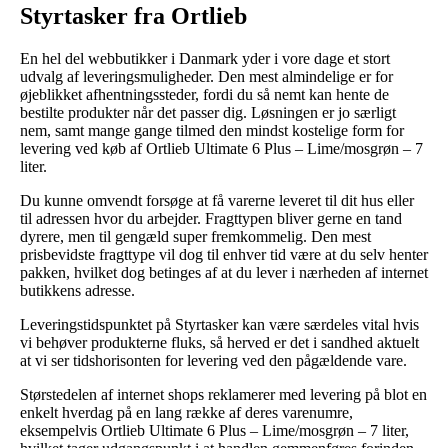
Styrtasker fra Ortlieb
En hel del webbutikker i Danmark yder i vore dage et stort
udvalg af leveringsmuligheder. Den mest almindelige er for
øjeblikket afhentningssteder, fordi du så nemt kan hente de
bestilte produkter når det passer dig. Løsningen er jo særligt
nem, samt mange gange tilmed den mindst kostelige form for
levering ved køb af Ortlieb Ultimate 6 Plus – Lime/mosgrøn – 7
liter.
Du kunne omvendt forsøge at få varerne leveret til dit hus eller
til adressen hvor du arbejder. Fragttypen bliver gerne en tand
dyrere, men til gengæld super fremkommelig. Den mest
prisbevidste fragttype vil dog til enhver tid være at du selv henter
pakken, hvilket dog betinges af at du lever i nærheden af internet
butikkens adresse.
Leveringstidspunktet på Styrtasker kan være særdeles vital hvis
vi behøver produkterne fluks, så herved er det i sandhed aktuelt
at vi ser tidshorisonten for levering ved den pågældende vare.
Størstedelen af internet shops reklamerer med levering på blot en
enkelt hverdag på en lang række af deres varenumre,
eksempelvis Ortlieb Ultimate 6 Plus – Lime/mosgrøn – 7 liter,