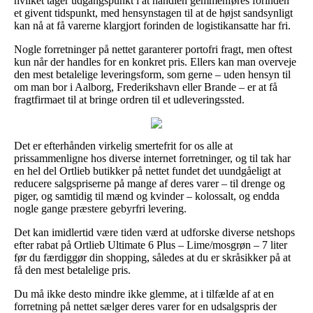
hvilket tager udgangspunkt i at handlen gemmenføres forinden
et givent tidspunkt, med hensynstagen til at de højst sandsynligt
kan nå at få varerne klargjort forinden de logistikansatte har fri.
Nogle forretninger på nettet garanterer portofri fragt, men oftest
kun når der handles for en konkret pris. Ellers kan man overveje
den mest betalelige leveringsform, som gerne – uden hensyn til
om man bor i Aalborg, Frederikshavn eller Brande – er at få
fragtfirmaet til at bringe ordren til et udleveringssted.
Det er efterhånden virkelig smertefrit for os alle at
prissammenligne hos diverse internet forretninger, og til tak har
en hel del Ortlieb butikker på nettet fundet det uundgåeligt at
reducere salgspriserne på mange af deres varer – til drenge og
piger, og samtidig til mænd og kvinder – kolossalt, og endda
nogle gange præstere gebyrfri levering.
Det kan imidlertid være tiden værd at udforske diverse netshops
efter rabat på Ortlieb Ultimate 6 Plus – Lime/mosgrøn – 7 liter
før du færdiggør din shopping, således at du er skråsikker på at
få den mest betalelige pris.
Du må ikke desto mindre ikke glemme, at i tilfælde af at en
forretning på nettet sælger deres varer for en udsalgspris der