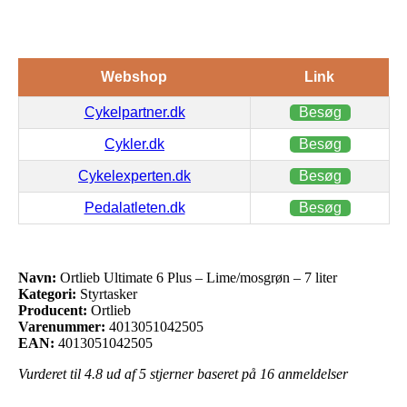
Webshop
Link
Cykelpartner.dk
Besøg
Cykler.dk
Besøg
Cykelexperten.dk
Besøg
Pedalatleten.dk
Besøg
Navn:
Ortlieb Ultimate 6 Plus – Lime/mosgrøn – 7 liter
Kategori:
Styrtasker
Producent:
Ortlieb
Varenummer:
4013051042505
EAN:
4013051042505
Vurderet til
4.8
ud af 5 stjerner baseret på
16
anmeldelser