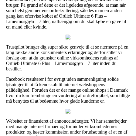
bruger. På grund af dette er det ligeledes afgørende, at man når
som helst gemmer ens ordrekvittering, således man en anden
gang kan eftervise købet af Ortlieb Ultimate 6 Plus –
Lime/mosgrøn – 7 liter, uafhængig om du skal købe en gave til
en mand eller kvinde.
Trustpilot bringer dig super sikre genveje til at se nærmere på en
lang række andre konsumenters erfaringer og derfor stiller vi
forslag om, at du gransker online virksomhedens ratings af
Ortlieb Ultimate 6 Plus – Lime/mosgrøn – 7 liter inden du
bestiller.
Facebook resulterer i for øvrigt uden sammenligning solide
løsninger til at få kendskab til internet webshoppens
pålidelighed. Foruden det er der mange online shops i Danmark
hvor du kan frembringe en vurdering af ordreforløbet, som tillige
må benyttes til at bedømme hvor glade kunderne er.
Websitet er finansieret af annonceindtægter. Vi har samarbejder
med mange internet firmaer og formidler virksomhedernes
produkter, og høster kommission under forudsætning af at en af