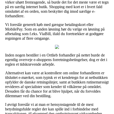
virker uhørt fremragende, så burde det for det meste være et tegn
på en uærlig internet butik. Shopping med kort er i hvert fald
omsluttet af en orden, som beskytter dig imod uærlige e-
forhandlere.
Vi foreslår generelt køb med gængse betalingskort eller
MobilePay. Som en anden løsning bør du vælge en løsning på
afbetaling som f.eks. ViaBill, ifald du foretrækker at godtgøre
regningen af flere omgange.
Inden nogen bestiller i en Ortlieb forhandler på nettet burde de
egentlig overveje e-shoppens forretningsbetingelser, dog er det i
reglen et tidskrævende arbejde.
Alternativet kan være at kontrollere om online forhandleren er
tilsluttet e-mærket, som typisk er et kendetegn for at netbutikken
opfylder de danske retningslinjer, samt at butikken rutinemæssigt
revideres af specialister som kender til vilkårene på området.
Desuden får du chance for at blive hjulpet, når du forvoldes
dilemmaer ved din bestilling.
I øvrigt foreslår vi at man er hensynstagende til de mest
betydningsfulde regler der kan spille ind i forbindelse med
transaktionen, til eksempel den ombytningsret virksomheden