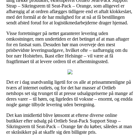
lang række produkter, eksempelvis Ortlieb Seat-Pack Support
Strap – Sikringsrem til Seat-Pack – Orange, som alligevel er
afhængig af at ordren aflægges tidligere end et aftalt klokkeslæt,
med det formål at de har mulighed for at nå at få bestillingen
sendt afsted forud for at logistikmedarbejderne drager hjemad.
Visse forretninger på nettet garanterer levering uden
omkostninger, men undertiden er det betinget af at man aftager
for en fastsat sum. Desuden bør man overveje den mest
prisbevidste leveringsudgave, hvilket ofte – uafhængig om du
bor nær Holstebro, Ikast eller Helsinge – vil være at få
fragtfirmaet til at levere ordren til et afhentningssted.
Det er i dag usædvanlig ligetil for os alle at prissammenligne på
tværs af internet outlets, og for det har masser af Ortlieb
netshops set sig tvunget til at presse udsalgspriserne på mange af
deres varer – til børn, og ligeledes til voksne – enormt, og endda
nogle gange tilbyde levering uden beregning.
Det kan imidlertid blive lønsomt at efterse diverse online
butikker efter udsalg på Ortlieb Seat-Pack Support Strap –
Sikringsrem til Seat-Pack – Orange før du køber, således at man
er skråsikker på at skaffe sig den billigste pris.