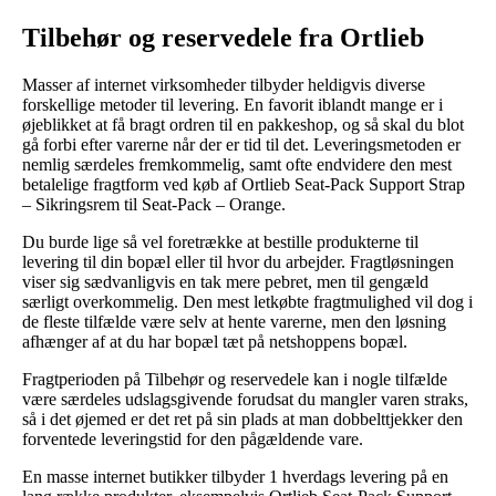
Tilbehør og reservedele fra Ortlieb
Masser af internet virksomheder tilbyder heldigvis diverse
forskellige metoder til levering. En favorit iblandt mange er i
øjeblikket at få bragt ordren til en pakkeshop, og så skal du blot
gå forbi efter varerne når der er tid til det. Leveringsmetoden er
nemlig særdeles fremkommelig, samt ofte endvidere den mest
betalelige fragtform ved køb af Ortlieb Seat-Pack Support Strap
– Sikringsrem til Seat-Pack – Orange.
Du burde lige så vel foretrække at bestille produkterne til
levering til din bopæl eller til hvor du arbejder. Fragtløsningen
viser sig sædvanligvis en tak mere pebret, men til gengæld
særligt overkommelig. Den mest letkøbte fragtmulighed vil dog i
de fleste tilfælde være selv at hente varerne, men den løsning
afhænger af at du har bopæl tæt på netshoppens bopæl.
Fragtperioden på Tilbehør og reservedele kan i nogle tilfælde
være særdeles udslagsgivende forudsat du mangler varen straks,
så i det øjemed er det ret på sin plads at man dobbelttjekker den
forventede leveringstid for den pågældende vare.
En masse internet butikker tilbyder 1 hverdags levering på en