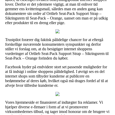
lover. Derfor er det ydermere vigtigt, at man til enhver tid
gemmer ens kvitteringsmail, således man en anden gang kan
dokumentere sin ordre af Ortlieb Seat-Pack Support Strap –
Sikringsrem til Seat-Pack – Orange, uanset om man er på udkig
efter produkter til en dreng eller pige.
Trustpilot forærer dig faktisk pålidelige chancer for at eftergå
forskellige nuværende konsumenters synspunkter og derfor
stiller vi forslag om, at du besigtiger internet shoppens
vurderinger af Ortlieb Seat-Pack Support Strap – Sikringsrem til
Seat-Pack – Orange forinden du køber.
Facebook byder på endvidere stort set passende muligheder for
at få indsigt i online shoppens pålidelighed. I øvrigt ses en del
internet shops som tilbyder kunderne at publicere en
bedømmelse af deres køb, hvilket også må drages fordel af til at
afveje hvor tilfredse kunderne er.
Vores hjemmeside er finansieret af indtægter fra reklamer. Vi
hjælper diverse e-firmaer i form af at vi promoverer
virksomhedernes tilbud, og tager imod honorar om de brugere vi