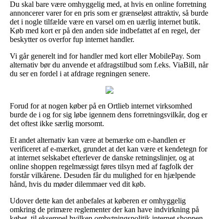
Du skal bare være omhyggelig med, at hvis en online forretning
annoncerer varer for en pris som er grænseløst attraktiv, så burde
det i nogle tilfælde være en varsel om en uærlig internet butik.
Køb med kort er på den anden side indbefattet af en regel, der
beskytter os overfor fup internet handler.
Vi går generelt ind for handler med kort eller MobilePay. Som
alternativ bør du anvende et afdragstilbud som f.eks. ViaBill, når
du ser en fordel i at afdrage regningen senere.
Forud for at nogen køber på en Ortlieb internet virksomhed
burde de i og for sig løbe igennem dens forretningsvilkår, dog er
det oftest ikke særlig morsomt.
Et andet alternativ kan være at bemærke om e-handlen er
verificeret af e-mærket, grundet at det kan være et kendetegn for
at internet selskabet efterlever de danske retningslinjer, og at
online shoppen regelmæssigt føres tilsyn med af fagfolk der
forstår vilkårene. Desuden får du mulighed for en hjælpende
hånd, hvis du møder dilemmaer ved dit køb.
Udover dette kan det anbefales at køberen er omhyggelig
omkring de primære reglementer der kan have indvirkning på
købet, til eksempel hvilken ombytningspolitik internet shoppen