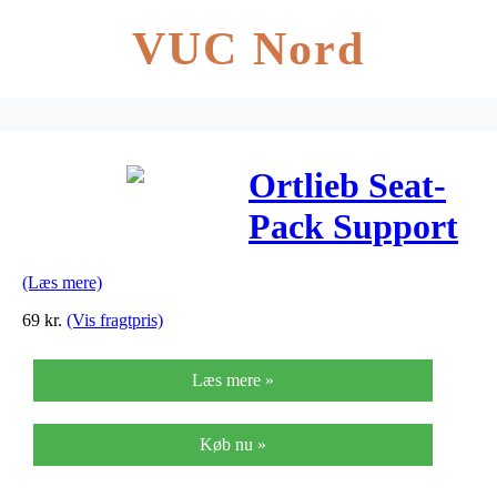
VUC Nord
Ortlieb Seat-
Pack Support
Strap –
(Læs mere)
Sikringsrem
69
kr.
(Vis fragtpris)
til Seat-Pack –
Læs mere »
Orange
Køb nu »