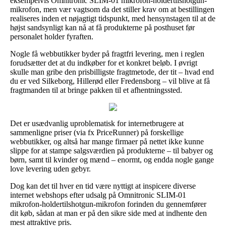
eksempelvis Omnitronic SLIM-01 mikrofon-holdertilshotgun-
mikrofon, men vær vagtsom da det stiller krav om at bestillingen
realiseres inden et nøjagtigt tidspunkt, med hensynstagen til at de
højst sandsynligt kan nå at få produkterne på posthuset før
personalet holder fyraften.
Nogle få webbutikker byder på fragtfri levering, men i reglen
forudsætter det at du indkøber for et konkret beløb. I øvrigt
skulle man gribe den prisbilligste fragtmetode, der tit – hvad end
du er ved Silkeborg, Hillerød eller Fredensborg – vil blive at få
fragtmanden til at bringe pakken til et afhentningssted.
Det er usædvanlig uproblematisk for internetbrugere at
sammenligne priser (via fx PriceRunner) på forskellige
webbutikker, og altså har mange firmaer på nettet ikke kunne
slippe for at stampe salgsværdien på produkterne – til babyer og
børn, samt til kvinder og mænd – enormt, og endda nogle gange
love levering uden gebyr.
Dog kan det til hver en tid være nyttigt at inspicere diverse
internet webshops efter udsalg på Omnitronic SLIM-01
mikrofon-holdertilshotgun-mikrofon forinden du gennemfører
dit køb, sådan at man er på den sikre side med at indhente den
mest attraktive pris.