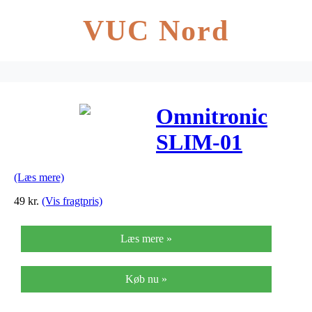
VUC Nord
Omnitronic
SLIM-01
mikrofon-
(Læs mere)
holdertilshotgun
49
kr.
(Vis fragtpris)
mikrofon
Læs mere »
Køb nu »