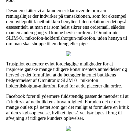
køb.
Desuden støtter vi at kunden er klar over de primære
retningslinjer der indvirker på transaktionen, som for eksempel
den byttepolitik netbutikken benytter. I den relation er det også
essesentielt, at man når som helst sikrer ens ordremail, således
man en anden gang vil kunne bevise ordren af Omnitronic
SLIM-01 mikrofon-holdertilshotgun-mikrofon, uden hensyn til
om man skal shoppe til en dreng eller pige.
Trustpilot genererer evigt fordelagtige muligheder for at
inspicere ganske mange tidligere konsumenters anmeldelser og
herved er det fornuftigt, at du betragter internet butikkens
bedømmelser af Omnitronic SLIM-01 mikrofon-
holdertilshotgun-mikrofon forud for at du placerer din ordre.
Facebook fører til ydermere fuldstændig passende metoder til at
få indtryk af netbutikkens troværdighed. Foruden det er der
mange outlets på nettet som gør det muligt at formulere en kritik
af deres købsoplevelse, hvilket lige så vel bør tages i brug til
afvejning af tidligere kunders oplevelser.