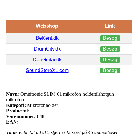
Webshop
Link
BeKent.dk
Besøg
DrumCity.dk
Besøg
DanGuitar.dk
Besøg
SoundStoreXL.com
Besøg
Navn:
Omnitronic SLIM-01 mikrofon-holdertilshotgun-
mikrofon
Kategori:
Mikrofonholder
Producent:
Varenummer:
848
EAN:
Vurderet til
4.3
ud af 5 stjerner baseret på
46
anmeldelser