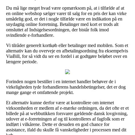
Du må lige meget hvad være opmærksom på, at i tilfælde af at
en online webshop sælger varer til salg for en pris der kan virke
umådelig god, er det i nogle tilfælde være en indikation på en
snydagtig online forretning. Betalinger med kort er trods alt
omsluttet af Indsigelsesordningen, der bistår folk imod
svindlende e-forhandlere.
Vi tilråder generelt kortkøb eller betalinger med mobilen. Som et
alternativ kan du overveje en afbetalingsordning fra eksempelvis
ViaBill, for så vidt du ser en fordel i at godtgøre beløbet over en
længere periode.
Forinden nogen bestiller i en internet handler behøver de i
virkeligheden tyde forhandlerens handelsbetingelser, det er dog
mange gange et omfattende projekt.
Et alternativ kunne derfor være at kontrollere om internet
virksomheden er medlem af e-mærke ordningen, da det ofte er et
billede på at webbutikken forsvarer gældende dansk lovgivning,
udover at e-forretningen af og til kontrolleres af fagfolk som er
indført i vilkårene. Dette er desuden en god chance for
assistance, ifald du skulle få vanskeligheder i processen med dit