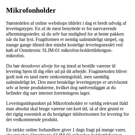
Mikrofonholder
Størstedelen af online webshops tildeler i dag et bredt udvalg af
leveringstyper. En af de mest benyttede er for nærværende
afhentningssteder, så du selv har mulighed for at hente pakken
når du har lyst. Fragtformen er nemlig ualmindeligt simpel, og
mange gange tilmed den mindst kostelige leveringsmodel ved
køb af Omnitronic SLIM-01 mikrofon-holdertilshotgun-
mikrofon.
Du bør derudover afveje for og imod at bestille varerne til
levering hjem til dig eller ud på dit arbejde. Fragtmetoden bliver
godt nok en tand mere omkostningsfuld, men samtidig
ualmindeligt let. Den mest betalelige leveringstype er utvivlsomt
selv at hente produkterne, hvilket dog nødvendiggør at du
befinder dig nær internet forretningens lager.
Leveringstidspunktet på Mikrofonholder er vældig relevant ifald
man absolut skal bruge varerne om kort tid, så af den grund er
det rigtig essentielt at du besigtiger tidshorisonten for levering for
det vedkommende produkt.
En række online forhandlere giver 1 dags fragt på mange varer,