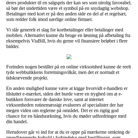
deres produkter til en salgspris der kan ses som utrolig favorabel,
så bør det undertiden være et symbol på en snydagtig webshop.
Betalinger med kort er på den anden side en del af et regelsæt,
som redder folk imod uærlige online firmaer.
Vi slår generelt et slag for kortbetalinger eller betalinger med
mobilen. Alternativt kunne du bruge en løsning på afbetaling fra
eksempelvis ViaBill, hvis du gerne vil finansiere beløbet i flere
bidder.
Forinden nogen bestiller på en online virksomhed kunne de reelt
tyde webbutikkens forretningsvilkår, men det er normalt et
tidskrævende projekt.
En anden mulighed kunne være at kigge hvorvidt e-handlen er
tilsluttet e-mærket, siden det burde være en tryghed om at e-
butikken forsvarer de danske love, samt at internet
virksomheden rutinemæssigt evalueres af specialister der har
megen viden om reglerne på området. Det er en rigtig god
chance for en håndsrækning, hvis du møder udfordringer med
din handel.
Herudover går vi ind for at du er oppe på mærkerne omkring de
grundlæggende forhold i forbindelse med bestillingen, som