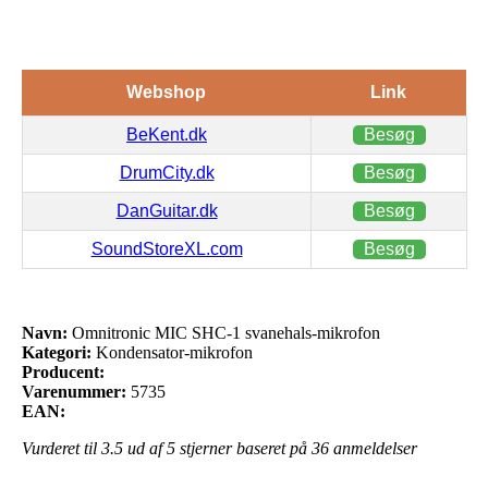
Webshop
Link
BeKent.dk
Besøg
DrumCity.dk
Besøg
DanGuitar.dk
Besøg
SoundStoreXL.com
Besøg
Navn:
Omnitronic MIC SHC-1 svanehals-mikrofon
Kategori:
Kondensator-mikrofon
Producent:
Varenummer:
5735
EAN:
Vurderet til
3.5
ud af 5 stjerner baseret på
36
anmeldelser