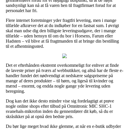
gemmenføres forud for et nøjagtigt tidspunkt, så at de højst
sandsynligt kan nå at få varen hen til fragtfirmaet forud for at
personalet har fri.
Flere internet forretninger yder fragtfri levering, men i mange
tilfælde afkræver det at du indkøber for en fastsat sum. I øvrigt
skal man udse dig den billigste leveringsudgave, der i mange
tilfælde – uden hensyn til om du bor i Horsens, Farum eller
Hadsten – vil blive at få fragtmanden til at bringe din bestilling
til et afhentningssted.
Det er efterhånden ekstremt overkommeligt for enhver at finde
de laveste priser på tværs af webbutikker, og altså har de fleste e-
handler fundet det nødvendigt at nedskære salgspriserne på
mange af deres produkter – til børn, og ligeså til kvinder og
mænd – enormt, og endda nogle gange yde levering uden
beregning.
Dog kan det ikke desto mindre vise sig fordelagtigt at prøve
nogle online shops efter tilbud på Omnitronic MIC SHC-1
svanehals-mikrofon inden du gennemfører dit køb, så du er
skråsikker på at opnå den bedste pris.
Du bør lige meget hvad ikke glemme, at når en e-butik udbyder