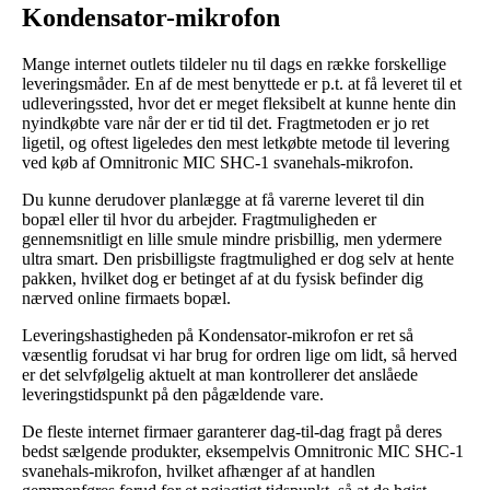
Kondensator-mikrofon
Mange internet outlets tildeler nu til dags en række forskellige
leveringsmåder. En af de mest benyttede er p.t. at få leveret til et
udleveringssted, hvor det er meget fleksibelt at kunne hente din
nyindkøbte vare når der er tid til det. Fragtmetoden er jo ret
ligetil, og oftest ligeledes den mest letkøbte metode til levering
ved køb af Omnitronic MIC SHC-1 svanehals-mikrofon.
Du kunne derudover planlægge at få varerne leveret til din
bopæl eller til hvor du arbejder. Fragtmuligheden er
gennemsnitligt en lille smule mindre prisbillig, men ydermere
ultra smart. Den prisbilligste fragtmulighed er dog selv at hente
pakken, hvilket dog er betinget af at du fysisk befinder dig
nærved online firmaets bopæl.
Leveringshastigheden på Kondensator-mikrofon er ret så
væsentlig forudsat vi har brug for ordren lige om lidt, så herved
er det selvfølgelig aktuelt at man kontrollerer det anslåede
leveringstidspunkt på den pågældende vare.
De fleste internet firmaer garanterer dag-til-dag fragt på deres
bedst sælgende produkter, eksempelvis Omnitronic MIC SHC-1
svanehals-mikrofon, hvilket afhænger af at handlen