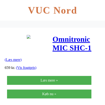
VUC Nord
Omnitronic
MIC SHC-1
svanehals-
(Læs mere)
mikrofon
659
kr.
(Vis fragtpris)
Læs mere »
Køb nu »