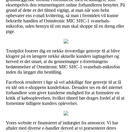
eksempelvis den returneringsret online forhandleren benytter. På
grund af dette er det tilmed vigtigt, at man når som helst
opbevarer ens e-mail kvittering, så man i fremtiden vil kunne
bekræfte handlen af Omnitronic MIC SHC-1 svanehals-
mikrofon, uden hensyn til om man skal shoppe til en dreng eller
pige.
Trustpilot forærer dig en række troværdige genveje til at blive
klogere på en længere række aktuelle kunders iagttagelser og
herved er det smart, at du gennemsøger e-forretningens
bedømmelser af Omnitronic MIC SHC-1 svanehals-mikrofon
inden du lægger din bestilling.
Facebook resulterer i lige så vel adskillige fine genveje til at få
en idé om e-shoppens kundefokus. Desuden ses en del internet
forhandlere som giver kunderne mulighed for at formulere en
kritik af købsoplevelsen, hvilket tilmed bør drages fordel af til at
fornemme tidligere kunders oplevelser.
Vores website er finansieret af indtægter fra annoncer. Vi har
aftaler med diverse e-handler derved at vi præsenterer deres