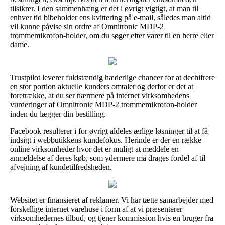
tilsikrer. I den sammenhæng er det i øvrigt vigtigt, at man til
enhver tid bibeholder ens kvittering på e-mail, således man altid
vil kunne påvise sin ordre af Omnitronic MDP-2
trommemikrofon-holder, om du søger efter varer til en herre eller
dame.
Trustpilot leverer fuldstændig hæderlige chancer for at dechifrere
en stor portion aktuelle kunders omtaler og derfor er det at
foretrække, at du ser nærmere på internet virksomhedens
vurderinger af Omnitronic MDP-2 trommemikrofon-holder
inden du lægger din bestilling.
Facebook resulterer i for øvrigt aldeles ærlige løsninger til at få
indsigt i webbutikkens kundefokus. Herinde er der en række
online virksomheder hvor det er muligt at meddele en
anmeldelse af deres køb, som ydermere må drages fordel af til
afvejning af kundetilfredsheden.
Websitet er finansieret af reklamer. Vi har tætte samarbejder med
forskellige internet varehuse i form af at vi præsenterer
virksomhedernes tilbud, og tjener kommission hvis en bruger fra