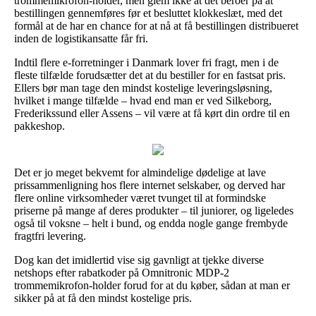
trommemikrofon-holder, men glem ikke at det beroer på at
bestillingen gennemføres før et besluttet klokkeslæt, med det
formål at de har en chance for at nå at få bestillingen distribueret
inden de logistikansatte får fri.
Indtil flere e-forretninger i Danmark lover fri fragt, men i de
fleste tilfælde forudsætter det at du bestiller for en fastsat pris.
Ellers bør man tage den mindst kostelige leveringsløsning,
hvilket i mange tilfælde – hvad end man er ved Silkeborg,
Frederikssund eller Assens – vil være at få kørt din ordre til en
pakkeshop.
Det er jo meget bekvemt for almindelige dødelige at lave
prissammenligning hos flere internet selskaber, og derved har
flere online virksomheder været tvunget til at formindske
priserne på mange af deres produkter – til juniorer, og ligeledes
også til voksne – helt i bund, og endda nogle gange frembyde
fragtfri levering.
Dog kan det imidlertid vise sig gavnligt at tjekke diverse
netshops efter rabatkoder på Omnitronic MDP-2
trommemikrofon-holder forud for at du køber, sådan at man er
sikker på at få den mindst kostelige pris.