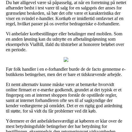
Du bør alligevel være så påpasselig, at når en forretning på nettet
afhænder bedst i test varer til salg for en salgspris der anses for
grænseløst beskeden, så bør det ofte være et karakteristika der
viser en svindel e-handler. Kortkøb er imidlertid omfavnet af en
regel, hvilket passer på os overfor bedrageriske e-forhandlere.
Vi anbefaler kortbestillinger eller betalinger med mobilen. Som
en anden løsning kan du udnytte en afbetalingsløsning som
eksempelvis ViaBill, ifald du tilstræber at honorere beløbet over
en periode.
Før folk handler i en e-forhandler burde de de facto gennemse e-
butikkens betingelser, men det er bare et tidskrævende arbejde.
Et nemt alternativ kunne måske være at bemærke hvorvidt
online firmaet er e-mærke godkendt, grundet at det typisk er et
fingerpeg om at internet shoppen forstår de opstillede regler,
samt at internet forhandleren ofte ses til af sagkyndige der
kender vedtægterne på området. Det er en rigtig god anledning
til støtte, for så vidt du får problemer ved dit køb.
Ydermere er det anbefalelsesværdigt at køberen er klar over de
mest betydningsfulde betingelser der har betydning for
bestillingen, eksempelvis den returneringsret virksomheden