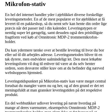
Mikrofon-stativ
En hel del internet handler yder i øjeblikket diverse forskellige
leveringsmetoder. En af de mest populære er for øjeblikket at få
leveret til en pakkeshop, så du nemt selv kan hente din ordre lige
præcis når det passer ind i din kalender. Leveringstypen er
nemlig super let gængelig, samt desuden også den prisbilligste
fragtform ved køb af Omnitronic MDP-2 trommemikrofon-
holder.
Du kan ydermere tænke over at bestille levering til hvor du bor
eller ud til dit arbejdes adresse. Leveringsmetoden bliver tit en
tak dyrere, men endvidere ualmindeligt let. Den mest letkøbte
leveringsform vil dog til enhver tid være at du selv henter
ordren, som desværre stiller krav om at du befinder dig nærved
webshoppens hjemsted.
Leveringstidspunktet på Mikrofon-stativ kan være meget central
forudsat du mangler varen nu og her, og af den grund er det ret
meningsfuldt at man gransker leveringstiden på det respektive
produkt.
En del webbutikker udlover levering på næste hverdag på
mange af deres varenumre, eksempelvis Omnitronic MDP-2