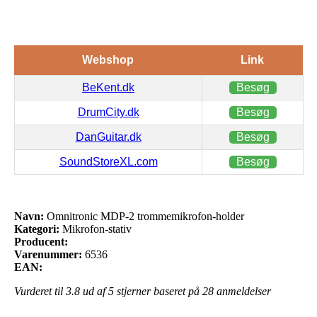
Webshop
Link
BeKent.dk
Besøg
DrumCity.dk
Besøg
DanGuitar.dk
Besøg
SoundStoreXL.com
Besøg
Navn:
Omnitronic MDP-2 trommemikrofon-holder
Kategori:
Mikrofon-stativ
Producent:
Varenummer:
6536
EAN:
Vurderet til
3.8
ud af 5 stjerner baseret på
28
anmeldelser