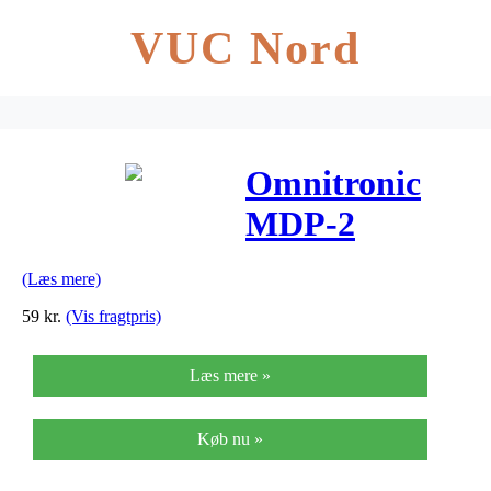
VUC Nord
Omnitronic
MDP-2
trommemikrofo
(Læs mere)
holder
59
kr.
(Vis fragtpris)
Læs mere »
Køb nu »