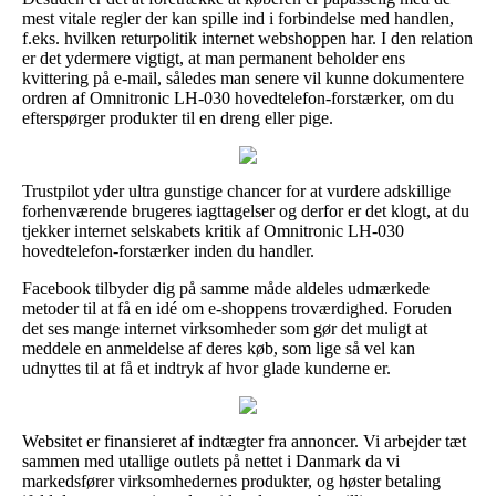
mest vitale regler der kan spille ind i forbindelse med handlen,
f.eks. hvilken returpolitik internet webshoppen har. I den relation
er det ydermere vigtigt, at man permanent beholder ens
kvittering på e-mail, således man senere vil kunne dokumentere
ordren af Omnitronic LH-030 hovedtelefon-forstærker, om du
efterspørger produkter til en dreng eller pige.
Trustpilot yder ultra gunstige chancer for at vurdere adskillige
forhenværende brugeres iagttagelser og derfor er det klogt, at du
tjekker internet selskabets kritik af Omnitronic LH-030
hovedtelefon-forstærker inden du handler.
Facebook tilbyder dig på samme måde aldeles udmærkede
metoder til at få en idé om e-shoppens troværdighed. Foruden
det ses mange internet virksomheder som gør det muligt at
meddele en anmeldelse af deres køb, som lige så vel kan
udnyttes til at få et indtryk af hvor glade kunderne er.
Websitet er finansieret af indtægter fra annoncer. Vi arbejder tæt
sammen med utallige outlets på nettet i Danmark da vi
markedsfører virksomhedernes produkter, og høster betaling