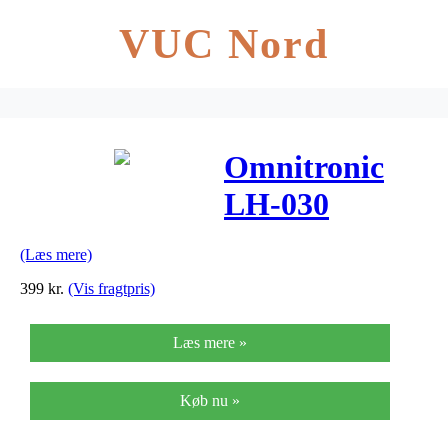
VUC Nord
Omnitronic
LH-030
hovedtelefon-
(Læs mere)
forstærker
399
kr.
(Vis fragtpris)
Læs mere »
Køb nu »