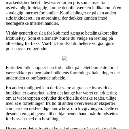
markedsfører bedst i test varer for en pris som anses for
usædvanlig fordelagtig, kunne det ofte være en indikation på en
snydagtig internet forhandler. Kortbetalinger er på den anden
side inkluderet i en anordning, der dækker kunden imod
bedrageriske internet handler.
Vi slår generelt et slag for køb med gængse betalingskort eller
MobilePay. Som et alternativ burde du vælge en løsning på
afbetaling fra f.eks. ViaBill, forudsat du hellere vil godtgøre
prisen over en periode.
Forinden folk shopper i en forhandler på nettet burde de for at
være sikker gennemløbe butikkens forretningsaftale, dog er det
undertiden et omfattende arbejde.
En anden mulighed kan derfor være at granske hvorvidt e-
butikken er e-mærket, siden det længe har været en erklæring
om at webshoppen opfylder de officielle danske regler, tillige
med at e-forretningen fra tid til anden overværes af eksperter
som har den nødvendige knowhow om lovgivningen. Dette er
desuden en god genvej til en hjælpende hånd, når du udsættes
for besvær med din bestilling.
Desuden er det at foretrække at køberen er påpasselig med de