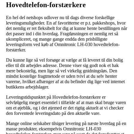
Hovedtelefon-forstærkere
En hel del netshops udlover nu til dags diverse forskellige
leveringsmuligheder. En af favoritterne er p.t. pakkeshops, hvor
det nemlig er ret fleksibelt for dig at kunne hente bestillingen når
det passer ind i din hverdag. Fragtløsningen er nemlig ret så
ukompliceret, og mange gange endda den prisbilligste
leveringsform ved køb af Omnitronic LH-030 hovedtelefon-
forstærker.
Du kunne lige så vel forsøge at vælge at få leveret til din bolig
eller til dit arbejdes adresse. Denne viser sig godt nok et hak
mere bekostelig, men lige så vel virkelig gnidningsløs. Den
mindst kostelige fragtmetode er uden tvivl at du selv henter
varerne, hvilket afhænger af at du befinder dig lige ved internet
butikkens arbejdslager.
Leveringstidspunktet på Hovedtelefon-forstærkere er
selvfølgelig meget essentiel i tilfælde af at man skal bruge varen
om et øjeblik, og i det øjemed er det rigtig aktuelt at vi checker
den forventede leveringsdato på den aktuelle vare.
Mange online selskaber tilsiger levering på næste hverdag på en
masse produkter, eksempelvis Omnitronic LH-030