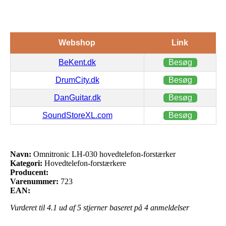
Webshop
Link
BeKent.dk
Besøg
DrumCity.dk
Besøg
DanGuitar.dk
Besøg
SoundStoreXL.com
Besøg
Navn:
Omnitronic LH-030 hovedtelefon-forstærker
Kategori:
Hovedtelefon-forstærkere
Producent:
Varenummer:
723
EAN:
Vurderet til
4.1
ud af 5 stjerner baseret på
4
anmeldelser