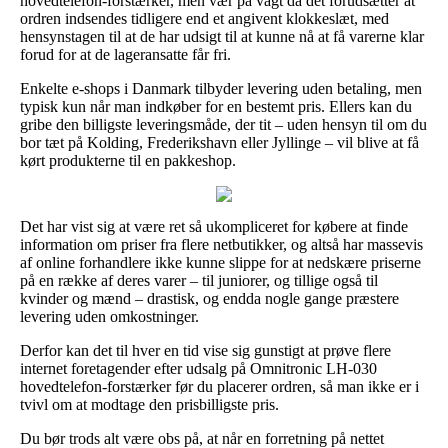
hovedtelefon-forstærker, men vær på vagt da det forudsætter at
ordren indsendes tidligere end et angivent klokkeslæt, med
hensynstagen til at de har udsigt til at kunne nå at få varerne klar
forud for at de lageransatte får fri.
Enkelte e-shops i Danmark tilbyder levering uden betaling, men
typisk kun når man indkøber for en bestemt pris. Ellers kan du
gribe den billigste leveringsmåde, der tit – uden hensyn til om du
bor tæt på Kolding, Frederikshavn eller Jyllinge – vil blive at få
kørt produkterne til en pakkeshop.
Det har vist sig at være ret så ukompliceret for købere at finde
information om priser fra flere netbutikker, og altså har massevis
af online forhandlere ikke kunne slippe for at nedskære priserne
på en række af deres varer – til juniorer, og tillige også til
kvinder og mænd – drastisk, og endda nogle gange præstere
levering uden omkostninger.
Derfor kan det til hver en tid vise sig gunstigt at prøve flere
internet foretagender efter udsalg på Omnitronic LH-030
hovedtelefon-forstærker før du placerer ordren, så man ikke er i
tvivl om at modtage den prisbilligste pris.
Du bør trods alt være obs på, at når en forretning på nettet