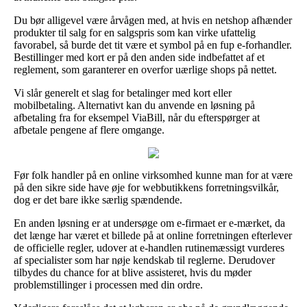
Du bør alligevel være årvågen med, at hvis en netshop afhænder
produkter til salg for en salgspris som kan virke ufattelig
favorabel, så burde det tit være et symbol på en fup e-forhandler.
Bestillinger med kort er på den anden side indbefattet af et
reglement, som garanterer en overfor uærlige shops på nettet.
Vi slår generelt et slag for betalinger med kort eller
mobilbetaling. Alternativt kan du anvende en løsning på
afbetaling fra for eksempel ViaBill, når du efterspørger at
afbetale pengene af flere omgange.
Før folk handler på en online virksomhed kunne man for at være
på den sikre side have øje for webbutikkens forretningsvilkår,
dog er det bare ikke særlig spændende.
En anden løsning er at undersøge om e-firmaet er e-mærket, da
det længe har været et billede på at online forretningen efterlever
de officielle regler, udover at e-handlen rutinemæssigt vurderes
af specialister som har nøje kendskab til reglerne. Derudover
tilbydes du chance for at blive assisteret, hvis du møder
problemstillinger i processen med din ordre.