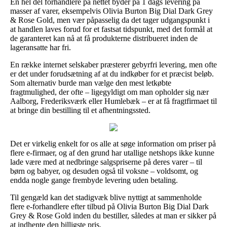
En hel del forhandlere på nettet byder på 1 dags levering på
masser af varer, eksempelvis Olivia Burton Big Dial Dark Grey
& Rose Gold, men vær påpasselig da det tager udgangspunkt i
at handlen laves forud for et fastsat tidspunkt, med det formål at
de garanteret kan nå at få produkterne distribueret inden de
lageransatte har fri.
En række internet selskaber præsterer gebyrfri levering, men ofte
er det under forudsætning af at du indkøber for et præcist beløb.
Som alternativ burde man vælge den mest letkøbte
fragtmulighed, der ofte – ligegyldigt om man opholder sig nær
Aalborg, Frederiksværk eller Humlebæk – er at få fragtfirmaet til
at bringe din bestilling til et afhentningssted.
Det er virkelig enkelt for os alle at søge information om priser på
flere e-firmaer, og af den grund har utallige netshops ikke kunne
lade være med at nedbringe salgspriserne på deres varer – til
børn og babyer, og desuden også til voksne – voldsomt, og
endda nogle gange frembyde levering uden betaling.
Til gengæld kan det stadigvæk blive nyttigt at sammenholde
flere e-forhandlere efter tilbud på Olivia Burton Big Dial Dark
Grey & Rose Gold inden du bestiller, således at man er sikker på
at indhente den billigste pris.