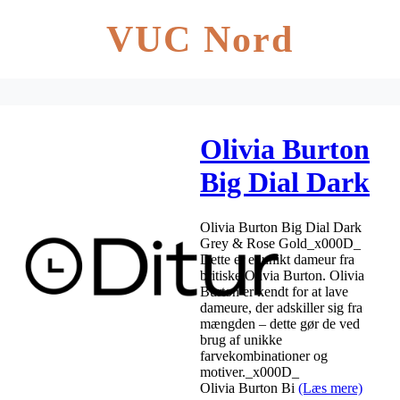
VUC Nord
Olivia Burton
Big Dial Dark
Grey & Rose
Olivia Burton Big Dial Dark
Gold
Grey & Rose Gold_x000D_
Dette er et unikt dameur fra
britiske Olivia Burton. Olivia
Burton er kendt for at lave
dameure, der adskiller sig fra
mængden – dette gør de ved
brug af unikke
farvekombinationer og
motiver._x000D_
Olivia Burton Bi
(Læs mere)