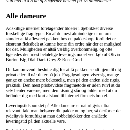
Vurderet til
4.8
ud af 5 stjerner baseret på
18
anmeldelser
Alle dameure
Adskillige internet foretagender tildeler i øjeblikket diverse
forskellige fragttyper. En af de mest almindelige er nu om
stunder at få afleveret pakken hos en pakkeshop, fordi det er
ekstremt fleksibelt at kunne hente din ordre når der er mulighed
for det. Muligheden er altså vældig overkommelig, og ofte
ligeledes den mest betalelige leveringsmodel ved køb af Olivia
Burton Big Dial Dark Grey & Rose Gold.
Du kan omvendt beslutte dig for at få pakken sendt hjem til dig
privat eller til når du er på job. Fragtløsningen viser sig mange
gange en anelse mere bekostelig, men på den anden side rigtig
praktisk. Den mest prisbevidste fragtmetode er uden tvivl at du
selv henter varerne, men den løsning står og falder med at du
befinder dig med kort afstand til internet firmaets bopæl.
Leveringstidspunktet på Alle dameure er naturligvis ultra
relevant ifald man behøver din pakke nu og her, så derfor er det
tydeligvis fornuftigt at man dobbelttjekker den anslåede
leveringstid på den aktuelle vare.