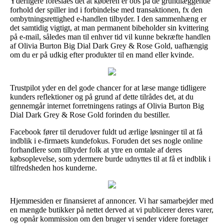
Yderligere foreslåes det at køberen er obs på de grundlæggende
forhold der spiller ind i forbindelse med transaktionen, fx den
ombytningsrettighed e-handlen tilbyder. I den sammenhæng er
det samtidig vigtigt, at man permanent bibeholder sin kvittering
på e-mail, således man til enhver tid vil kunne bekræfte handlen
af Olivia Burton Big Dial Dark Grey & Rose Gold, uafhængig
om du er på udkig efter produkter til en mand eller kvinde.
Trustpilot yder en del gode chancer for at læse mange tidligere
kunders reflektioner og på grund af dette tilrådes det, at du
gennemgår internet forretningens ratings af Olivia Burton Big
Dial Dark Grey & Rose Gold forinden du bestiller.
Facebook fører til derudover fuldt ud ærlige løsninger til at få
indblik i e-firmaets kundefokus. Foruden det ses nogle online
forhandlere som tilbyder folk at ytre en omtale af deres
købsoplevelse, som ydermere burde udnyttes til at få et indblik i
tilfredsheden hos kunderne.
Hjemmesiden er finansieret af annoncer. Vi har samarbejder med
en mængde butikker på nettet derved at vi publicerer deres varer,
og opnår kommission om den bruger vi sender videre foretager