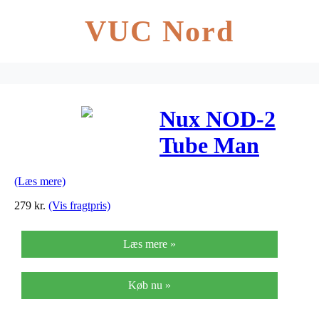
VUC Nord
Nux NOD-2
Tube Man
guitar-effekt-
(Læs mere)
pedal
279
kr.
(Vis fragtpris)
Læs mere »
Køb nu »