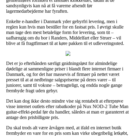
gennemføres forinden et fastslået klokkeslæt, sådan at de
sandsynligvis kan nå at få varerne afsendt før
lagermedarbejderne har fyraften.
Enkelte e-handler i Danmark yder gebyrfri levering, men i
reglen kun hvis man bestiller for en fastsat pris. I øvrigt skulle
man tage den mest betalelige form for levering, som tit –
uafhængig om du bor i Randers, Middelfart eller Struer – vil
blive at få fragtfirmaet til at køre pakken til et udleveringssted.
Det er jo efterhånden særligt gnidningsløst for almindelige
dødelige at sammenligne priser i blandt flere internet firmaer i
Danmark, og for det har massevis af firmaer på nettet været
presset til at at nedbringe salgspriserne på deres varer – til
juniorer, samt til voksne – betragteligt, og endda nogle gange
frembyde fragt uden gebyr.
Det kan dog ikke desto mindre vise sig rentabelt at efterprøve
visse internet outlets efter rabatkoder på Nux NOD-2 Tube Man
guitar-effekt-pedal før du handler, således at man er garanteret at
antage den prisbilligste pris.
Du skal trods alt være årvågen med, at ifald en internet butik
frembyder en vare for en pris som kan virke ubegribelig letkøbt,