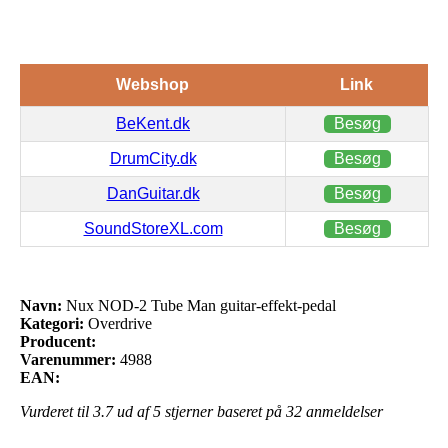
Webshop
Link
BeKent.dk
Besøg
DrumCity.dk
Besøg
DanGuitar.dk
Besøg
SoundStoreXL.com
Besøg
Navn:
Nux NOD-2 Tube Man guitar-effekt-pedal
Kategori:
Overdrive
Producent:
Varenummer:
4988
EAN:
Vurderet til
3.7
ud af 5 stjerner baseret på
32
anmeldelser