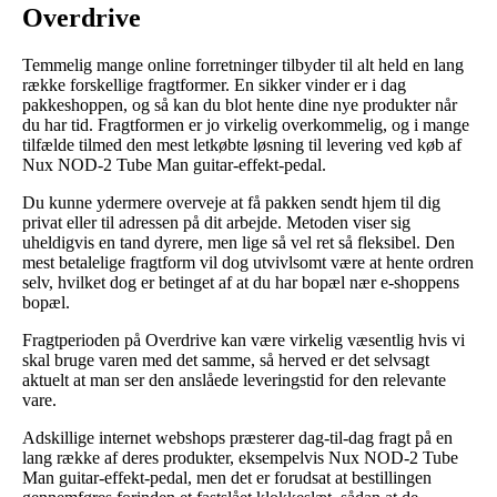
Overdrive
Temmelig mange online forretninger tilbyder til alt held en lang
række forskellige fragtformer. En sikker vinder er i dag
pakkeshoppen, og så kan du blot hente dine nye produkter når
du har tid. Fragtformen er jo virkelig overkommelig, og i mange
tilfælde tilmed den mest letkøbte løsning til levering ved køb af
Nux NOD-2 Tube Man guitar-effekt-pedal.
Du kunne ydermere overveje at få pakken sendt hjem til dig
privat eller til adressen på dit arbejde. Metoden viser sig
uheldigvis en tand dyrere, men lige så vel ret så fleksibel. Den
mest betalelige fragtform vil dog utvivlsomt være at hente ordren
selv, hvilket dog er betinget af at du har bopæl nær e-shoppens
bopæl.
Fragtperioden på Overdrive kan være virkelig væsentlig hvis vi
skal bruge varen med det samme, så herved er det selvsagt
aktuelt at man ser den anslåede leveringstid for den relevante
vare.
Adskillige internet webshops præsterer dag-til-dag fragt på en
lang række af deres produkter, eksempelvis Nux NOD-2 Tube
Man guitar-effekt-pedal, men det er forudsat at bestillingen