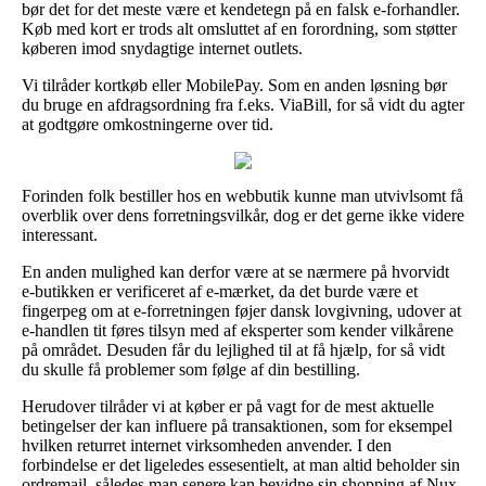
bør det for det meste være et kendetegn på en falsk e-forhandler.
Køb med kort er trods alt omsluttet af en forordning, som støtter
køberen imod snydagtige internet outlets.
Vi tilråder kortkøb eller MobilePay. Som en anden løsning bør
du bruge en afdragsordning fra f.eks. ViaBill, for så vidt du agter
at godtgøre omkostningerne over tid.
Forinden folk bestiller hos en webbutik kunne man utvivlsomt få
overblik over dens forretningsvilkår, dog er det gerne ikke videre
interessant.
En anden mulighed kan derfor være at se nærmere på hvorvidt
e-butikken er verificeret af e-mærket, da det burde være et
fingerpeg om at e-forretningen føjer dansk lovgivning, udover at
e-handlen tit føres tilsyn med af eksperter som kender vilkårene
på området. Desuden får du lejlighed til at få hjælp, for så vidt
du skulle få problemer som følge af din bestilling.
Herudover tilråder vi at køber er på vagt for de mest aktuelle
betingelser der kan influere på transaktionen, som for eksempel
hvilken returret internet virksomheden anvender. I den
forbindelse er det ligeledes essesentielt, at man altid beholder sin
ordremail, således man senere kan bevidne sin shopping af Nux