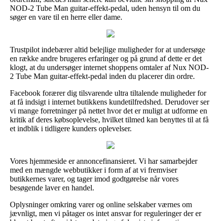
NOD-2 Tube Man guitar-effekt-pedal, uden hensyn til om du
søger en vare til en herre eller dame.
Trustpilot indebærer altid belejlige muligheder for at undersøge
en række andre brugeres erfaringer og på grund af dette er det
klogt, at du undersøger internet shoppens omtaler af Nux NOD-
2 Tube Man guitar-effekt-pedal inden du placerer din ordre.
Facebook forærer dig tilsvarende ultra tiltalende muligheder for
at få indsigt i internet butikkens kundetilfredshed. Derudover ser
vi mange forretninger på nettet hvor det er muligt at udforme en
kritik af deres købsoplevelse, hvilket tilmed kan benyttes til at få
et indblik i tidligere kunders oplevelser.
Vores hjemmeside er annoncefinansieret. Vi har samarbejder
med en mængde webbutikker i form af at vi fremviser
butikkernes varer, og tager imod godtgørelse når vores
besøgende laver en handel.
Oplysninger omkring varer og online selskaber værnes om
jævnligt, men vi påtager os intet ansvar for reguleringer der er