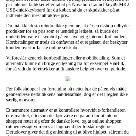
par internet butikker efter rabat på Novation Launchkey49-MK2
USB-midi-keyboard før du køber, så du er skudsikker på at
indhente den mest attraktive pris.
Du må ikke desto mindre ikke glemme, at når en e-shop udbyder
produkter for en pris som er uendeligt letkøbt, så burde det
undertiden være et symbol på en snydagtig internet forhandler.
Kortbetalinger er trods alt omfavnet af et regelsæt, der beskytter
kunden overfor falske online selskaber.
Vi foreslår generelt kortbestillinger eller mobilbetaling. Som et
alternativ kunne du bruge en løsning fra for eksempel ViaBill,
for så vidt du foretrækker at finansiere beløbet over en periode.
Før folk shopper i en forretning på nettet bør de på en vis måde
gennemlæse netbutikkens handelsaftale, dog er det i reglen ikke
særlig morsomt.
Et nemmere alternativ er at kontrollere hvorvidt e-forhandleren
er e-mærket, eftersom det bør være en garanti for at internet
shoppen retter sig efter de danske love, og at online shoppen
rutinemæssigt vurderes af fagmænd der forstår reglerne.
Derudover giver det dig anledning til at blive hjulpet, såfremt du