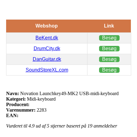
Webshop
Link
BeKent.dk
Besøg
DrumCity.dk
Besøg
DanGuitar.dk
Besøg
SoundStoreXL.com
Besøg
Navn:
Novation Launchkey49-MK2 USB-midi-keyboard
Kategori:
Midi-keyboard
Producent:
Varenummer:
2283
EAN:
Vurderet til
4.9
ud af 5 stjerner baseret på
19
anmeldelser