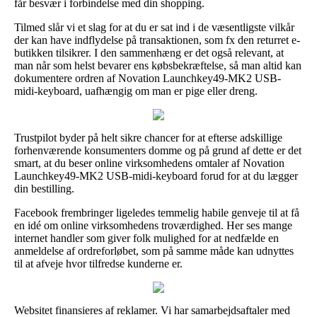
får besvær i forbindelse med din shopping.
Tilmed slår vi et slag for at du er sat ind i de væsentligste vilkår
der kan have indflydelse på transaktionen, som fx den returret e-
butikken tilsikrer. I den sammenhæng er det også relevant, at
man når som helst bevarer ens købsbekræftelse, så man altid kan
dokumentere ordren af Novation Launchkey49-MK2 USB-
midi-keyboard, uafhængig om man er pige eller dreng.
Trustpilot byder på helt sikre chancer for at efterse adskillige
forhenværende konsumenters domme og på grund af dette er det
smart, at du beser online virksomhedens omtaler af Novation
Launchkey49-MK2 USB-midi-keyboard forud for at du lægger
din bestilling.
Facebook frembringer ligeledes temmelig habile genveje til at få
en idé om online virksomhedens troværdighed. Her ses mange
internet handler som giver folk mulighed for at nedfælde en
anmeldelse af ordreforløbet, som på samme måde kan udnyttes
til at afveje hvor tilfredse kunderne er.
Websitet finansieres af reklamer. Vi har samarbejdsaftaler med