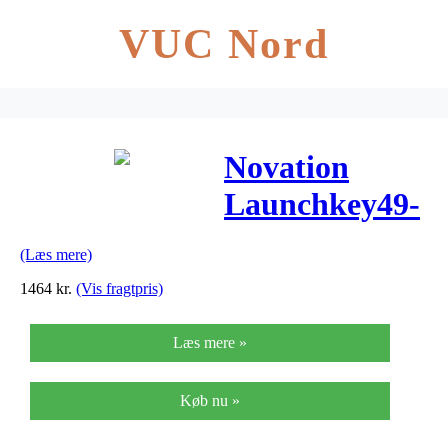
VUC Nord
Novation
Launchkey49-
MK2 USB-
(Læs mere)
midi-keyboard
1464
kr.
(Vis fragtpris)
Læs mere »
Køb nu »