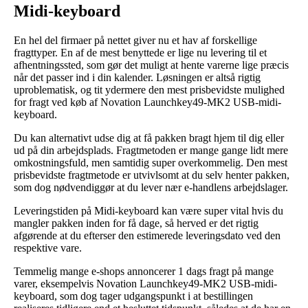
Midi-keyboard
En hel del firmaer på nettet giver nu et hav af forskellige
fragttyper. En af de mest benyttede er lige nu levering til et
afhentningssted, som gør det muligt at hente varerne lige præcis
når det passer ind i din kalender. Løsningen er altså rigtig
uproblematisk, og tit ydermere den mest prisbevidste mulighed
for fragt ved køb af Novation Launchkey49-MK2 USB-midi-
keyboard.
Du kan alternativt udse dig at få pakken bragt hjem til dig eller
ud på din arbejdsplads. Fragtmetoden er mange gange lidt mere
omkostningsfuld, men samtidig super overkommelig. Den mest
prisbevidste fragtmetode er utvivlsomt at du selv henter pakken,
som dog nødvendiggør at du lever nær e-handlens arbejdslager.
Leveringstiden på Midi-keyboard kan være super vital hvis du
mangler pakken inden for få dage, så herved er det rigtig
afgørende at du efterser den estimerede leveringsdato ved den
respektive vare.
Temmelig mange e-shops annoncerer 1 dags fragt på mange
varer, eksempelvis Novation Launchkey49-MK2 USB-midi-
keyboard, som dog tager udgangspunkt i at bestillingen