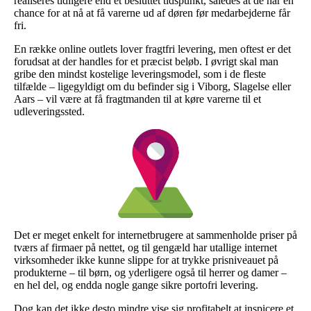
realiseres tidligere end et besluttet tidspunkt, således at de har en
chance for at nå at få varerne ud af døren før medarbejderne får
fri.
En række online outlets lover fragtfri levering, men oftest er det
forudsat at der handles for et præcist beløb. I øvrigt skal man
gribe den mindst kostelige leveringsmodel, som i de fleste
tilfælde – ligegyldigt om du befinder sig i Viborg, Slagelse eller
Aars – vil være at få fragtmanden til at køre varerne til et
udleveringssted.
Det er meget enkelt for internetbrugere at sammenholde priser på
tværs af firmaer på nettet, og til gengæld har utallige internet
virksomheder ikke kunne slippe for at trykke prisniveauet på
produkterne – til børn, og yderligere også til herrer og damer –
en hel del, og endda nogle gange sikre portofri levering.
Dog kan det ikke desto mindre vise sig profitabelt at inspicere et