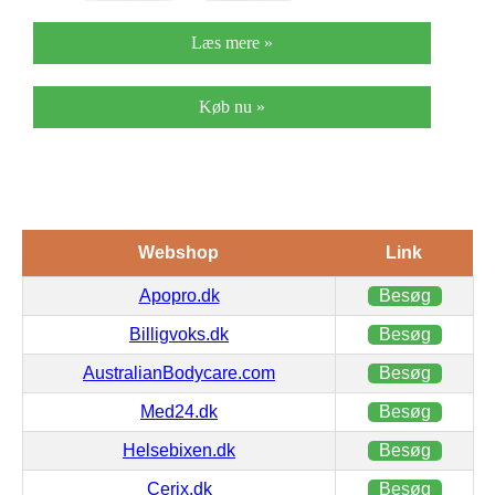
Læs mere »
Køb nu »
Webshop
Link
Apopro.dk
Besøg
Billigvoks.dk
Besøg
AustralianBodycare.com
Besøg
Med24.dk
Besøg
Helsebixen.dk
Besøg
Cerix.dk
Besøg