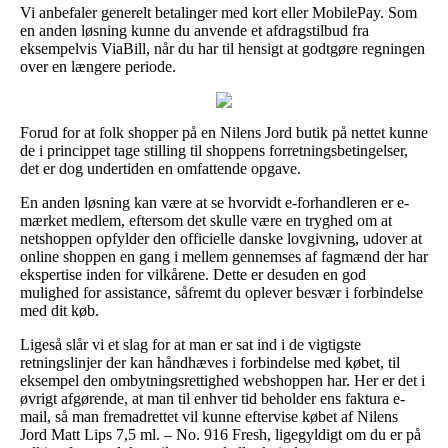
Vi anbefaler generelt betalinger med kort eller MobilePay. Som
en anden løsning kunne du anvende et afdragstilbud fra
eksempelvis ViaBill, når du har til hensigt at godtgøre regningen
over en længere periode.
Forud for at folk shopper på en Nilens Jord butik på nettet kunne
de i princippet tage stilling til shoppens forretningsbetingelser,
det er dog undertiden en omfattende opgave.
En anden løsning kan være at se hvorvidt e-forhandleren er e-
mærket medlem, eftersom det skulle være en tryghed om at
netshoppen opfylder den officielle danske lovgivning, udover at
online shoppen en gang i mellem gennemses af fagmænd der har
ekspertise inden for vilkårene. Dette er desuden en god
mulighed for assistance, såfremt du oplever besvær i forbindelse
med dit køb.
Ligeså slår vi et slag for at man er sat ind i de vigtigste
retningslinjer der kan håndhæves i forbindelse med købet, til
eksempel den ombytningsrettighed webshoppen har. Her er det i
øvrigt afgørende, at man til enhver tid beholder ens faktura e-
mail, så man fremadrettet vil kunne eftervise købet af Nilens
Jord Matt Lips 7,5 ml. – No. 916 Fresh, ligegyldigt om du er på