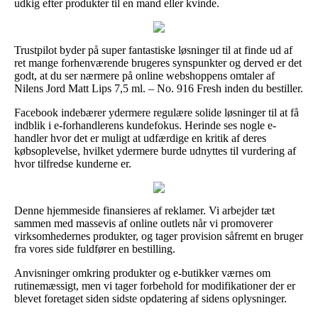
udkig efter produkter til en mand eller kvinde.
Trustpilot byder på super fantastiske løsninger til at finde ud af
ret mange forhenværende brugeres synspunkter og derved er det
godt, at du ser nærmere på online webshoppens omtaler af
Nilens Jord Matt Lips 7,5 ml. – No. 916 Fresh inden du bestiller.
Facebook indebærer ydermere regulære solide løsninger til at få
indblik i e-forhandlerens kundefokus. Herinde ses nogle e-
handler hvor det er muligt at udfærdige en kritik af deres
købsoplevelse, hvilket ydermere burde udnyttes til vurdering af
hvor tilfredse kunderne er.
Denne hjemmeside finansieres af reklamer. Vi arbejder tæt
sammen med massevis af online outlets når vi promoverer
virksomhedernes produkter, og tager provision såfremt en bruger
fra vores side fuldfører en bestilling.
Anvisninger omkring produkter og e-butikker værnes om
rutinemæssigt, men vi tager forbehold for modifikationer der er
blevet foretaget siden sidste opdatering af sidens oplysninger.