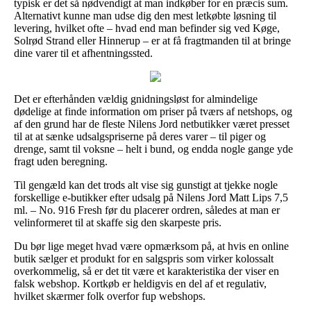
typisk er det så nødvendigt at man indkøber for en præcis sum.
Alternativt kunne man udse dig den mest letkøbte løsning til
levering, hvilket ofte – hvad end man befinder sig ved Køge,
Solrød Strand eller Hinnerup – er at få fragtmanden til at bringe
dine varer til et afhentningssted.
Det er efterhånden vældig gnidningsløst for almindelige
dødelige at finde information om priser på tværs af netshops, og
af den grund har de fleste Nilens Jord netbutikker været presset
til at at sænke udsalgspriserne på deres varer – til piger og
drenge, samt til voksne – helt i bund, og endda nogle gange yde
fragt uden beregning.
Til gengæld kan det trods alt vise sig gunstigt at tjekke nogle
forskellige e-butikker efter udsalg på Nilens Jord Matt Lips 7,5
ml. – No. 916 Fresh før du placerer ordren, således at man er
velinformeret til at skaffe sig den skarpeste pris.
Du bør lige meget hvad være opmærksom på, at hvis en online
butik sælger et produkt for en salgspris som virker kolossalt
overkommelig, så er det tit være et karakteristika der viser en
falsk webshop. Kortkøb er heldigvis en del af et regulativ,
hvilket skærmer folk overfor fup webshops.