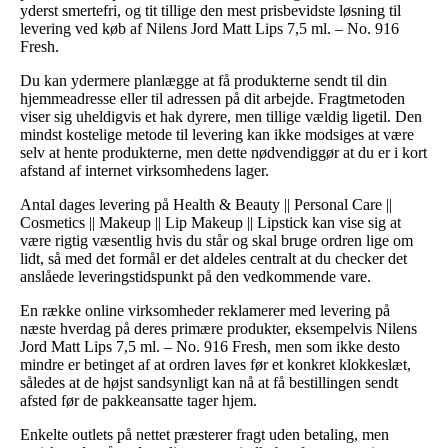
yderst smertefri, og tit tillige den mest prisbevidste løsning til
levering ved køb af Nilens Jord Matt Lips 7,5 ml. – No. 916
Fresh.
Du kan ydermere planlægge at få produkterne sendt til din
hjemmeadresse eller til adressen på dit arbejde. Fragtmetoden
viser sig uheldigvis et hak dyrere, men tillige vældig ligetil. Den
mindst kostelige metode til levering kan ikke modsiges at være
selv at hente produkterne, men dette nødvendiggør at du er i kort
afstand af internet virksomhedens lager.
Antal dages levering på Health & Beauty || Personal Care ||
Cosmetics || Makeup || Lip Makeup || Lipstick kan vise sig at
være rigtig væsentlig hvis du står og skal bruge ordren lige om
lidt, så med det formål er det aldeles centralt at du checker det
anslåede leveringstidspunkt på den vedkommende vare.
En række online virksomheder reklamerer med levering på
næste hverdag på deres primære produkter, eksempelvis Nilens
Jord Matt Lips 7,5 ml. – No. 916 Fresh, men som ikke desto
mindre er betinget af at ordren laves før et konkret klokkeslæt,
således at de højst sandsynligt kan nå at få bestillingen sendt
afsted før de pakkeansatte tager hjem.
Enkelte outlets på nettet præsterer fragt uden betaling, men