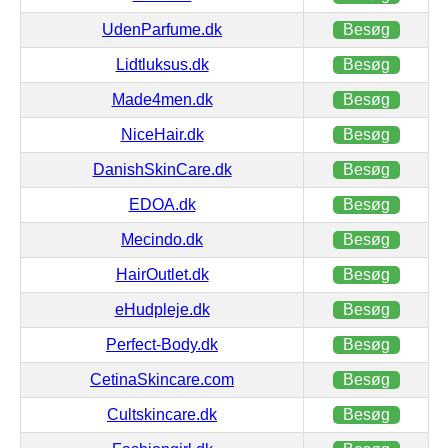
UdenParfume.dk
Besøg
Lidtluksus.dk
Besøg
Made4men.dk
Besøg
NiceHair.dk
Besøg
DanishSkinCare.dk
Besøg
EDOA.dk
Besøg
Mecindo.dk
Besøg
HairOutlet.dk
Besøg
eHudpleje.dk
Besøg
Perfect-Body.dk
Besøg
CetinaSkincare.com
Besøg
Cultskincare.dk
Besøg