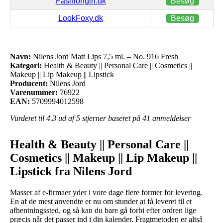
Fashiongirl.dk
Besøg
LookFoxy.dk
Besøg
Navn:
Nilens Jord Matt Lips 7,5 ml. – No. 916 Fresh
Kategori:
Health & Beauty || Personal Care || Cosmetics ||
Makeup || Lip Makeup || Lipstick
Producent:
Nilens Jord
Varenummer:
76922
EAN:
5709994012598
Vurderet til
4.3
ud af 5 stjerner baseret på
41
anmeldelser
Health & Beauty || Personal Care ||
Cosmetics || Makeup || Lip Makeup ||
Lipstick fra Nilens Jord
Masser af e-firmaer yder i vore dage flere former for levering.
En af de mest anvendte er nu om stunder at få leveret til et
afhentningssted, og så kan du bare gå forbi efter ordren lige
præcis når det passer ind i din kalender. Fragtmetoden er altså