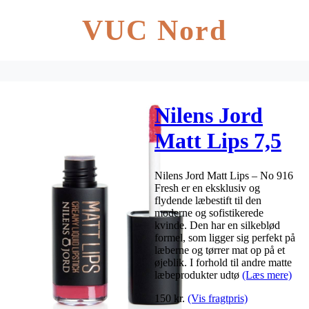
VUC Nord
Nilens Jord
Matt Lips 7,5
ml. – No. 916
Nilens Jord Matt Lips – No 916
Fresh
Fresh er en eksklusiv og
flydende læbestift til den
moderne og sofistikerede
kvinde. Den har en silkeblød
formel, som ligger sig perfekt på
læberne og tørrer mat op på et
øjeblik. I forhold til andre matte
læbeprodukter udtø
(Læs mere)
150
kr.
(Vis fragtpris)