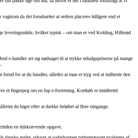
din pakke lige om lidt, så derfor er det i sandhed fornuftigt at vi
agtsom da det forudsætter at ordren placeres tidligere end et
elige leveringsmåde, hvilket typisk – om man er ved Kolding, Hillerød
 Jord e-handler set sig nødsaget til at trykke udsalgspriserne på mange
.
 forud for at du handler, således at man er tryg ved at indhente den
re et fingerpeg om en fup e-forretning. Kortkøb er imidlertid
 såfremt du higer efter at dække beløbet af flere omgange.
ndertiden en tidskrævende opgave.
ielle danske regler, udover at webshoppen rutinemæssigt evalueres af