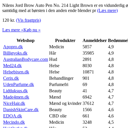
Nilens Jord Brow Auto Pen No. 214 Light Brown er en vidunderlig øjen
samtidig med at børsten i den anden ende blender pr
(Læs mere)
120
kr.
(Vis fragtpris)
Læs mere »
Køb nu »
Webshop
Produkter
Anmeldelser
Bedømmel
Apopro.dk
Medicin
5857
4,9
Billigvoks.dk
Hår
35985
4,9
AustralianBodycare.com
Hud
2891
4,8
Med24.dk
Helse
8030
4,8
Helsebixen.dk
Helse
10871
4,8
Cerix.dk
Behandlinger
901
4,8
UdenParfume.dk
Parfumefri
69
4,8
Lidtluksus.dk
Beauty
41
4,7
Made4men.dk
Mænd
6942
4,7
NiceHair.dk
Mænd og kvinder
37612
4,7
DanishSkinCare.dk
Beauty
1566
4,6
EDOA.dk
CBD olie
661
4,6
Mecindo.dk
Medicin
3248
4,5