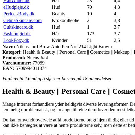
HairOutlet.dk
Hår
53
4,4
eHudpleje.dk
Hud
70
4,3
Perfect-Body.dk
Beauty
10
4
CetinaSkincare.com
Krokodilleolie
2
3,8
Cultskincare.dk
Hud
1
3,7
Fashiongirl.dk
Hår
173
3,7
LookFoxy.dk
Kvinder
51
2,5
Navn:
Nilens Jord Brow Auto Pen No. 214 Light Brown
Kategori:
Health & Beauty || Personal Care || Cosmetics || Makeup |
Producent:
Nilens Jord
Varenummer:
77059
EAN:
5709994011874
Vurderet til
4.6
ud af 5 stjerner baseret på
18
anmeldelser
Health & Beauty || Personal Care || Cosmet
Mange internet forhandlere yder heldigvis diverse leveringsformer. Den
temmelig uproblematisk, og i mange tilfælde derudover den mest let
Du kan omvendt overveje at få produkterne bragt hjem til dig eller u
kan ikke benægtes at være at hente produkterne selv, men dette er betin