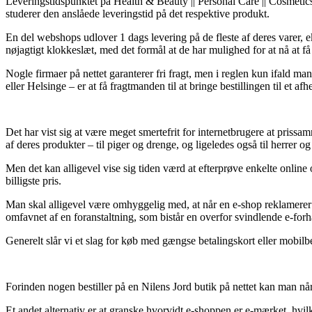
Leveringstidspunktet på Health & Beauty || Personal Care || Cosmetics |
studerer den anslåede leveringstid på det respektive produkt.
En del webshops udlover 1 dags levering på de fleste af deres varer,
nøjagtigt klokkeslæt, med det formål at de har mulighed for at nå at f
Nogle firmaer på nettet garanterer fri fragt, men i reglen kun ifald m
eller Helsinge – er at få fragtmanden til at bringe bestillingen til et af
Det har vist sig at være meget smertefrit for internetbrugere at prissa
af deres produkter – til piger og drenge, og ligeledes også til herrer
Men det kan alligevel vise sig tiden værd at efterprøve enkelte onlin
billigste pris.
Man skal alligevel være omhyggelig med, at når en e-shop reklamerer d
omfavnet af en foranstaltning, som bistår en overfor svindlende e-forh
Generelt slår vi et slag for køb med gængse betalingskort eller mobilb
Forinden nogen bestiller på en Nilens Jord butik på nettet kan man nå
Et andet alternativ er at granske hvorvidt e-shoppen er e-mærket, hvil