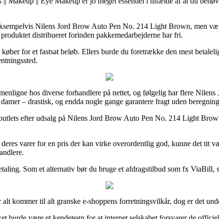
| Makeup || Eye Makeup er jo meget essentiel i tilfælde af at du behøver 
 eksempelvis Nilens Jord Brow Auto Pen No. 214 Light Brown, men vær v
å produktet distribueret forinden pakkemedarbejderne har fri.
an køber for et fastsat beløb. Ellers burde du foretrække den mest betal
hentningssted.
mmenligne hos diverse forhandlere på nettet, og følgelig har flere Nilens
 og damer – drastisk, og endda nogle gange garantere fragt uden beregning
e outlets efter udsalg på Nilens Jord Brow Auto Pen No. 214 Light Brown
eres varer for en pris der kan virke overordentlig god, kunne det tit væ
andlere.
etaling. Som et alternativ bør du bruge et afdragstilbud som fx ViaBill,
r alt kommer til alt granske e-shoppens forretningsvilkår, dog er det u
ket burde være et kendetegn for at internet selskabet forsvarer de offic