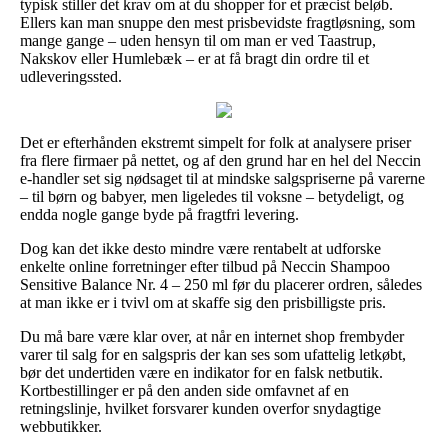
typisk stiller det krav om at du shopper for et præcist beløb.
Ellers kan man snuppe den mest prisbevidste fragtløsning, som
mange gange – uden hensyn til om man er ved Taastrup,
Nakskov eller Humlebæk – er at få bragt din ordre til et
udleveringssted.
Det er efterhånden ekstremt simpelt for folk at analysere priser
fra flere firmaer på nettet, og af den grund har en hel del Neccin
e-handler set sig nødsaget til at mindske salgspriserne på varerne
– til børn og babyer, men ligeledes til voksne – betydeligt, og
endda nogle gange byde på fragtfri levering.
Dog kan det ikke desto mindre være rentabelt at udforske
enkelte online forretninger efter tilbud på Neccin Shampoo
Sensitive Balance Nr. 4 – 250 ml før du placerer ordren, således
at man ikke er i tvivl om at skaffe sig den prisbilligste pris.
Du må bare være klar over, at når en internet shop frembyder
varer til salg for en salgspris der kan ses som ufattelig letkøbt,
bør det undertiden være en indikator for en falsk netbutik.
Kortbestillinger er på den anden side omfavnet af en
retningslinje, hvilket forsvarer kunden overfor snydagtige
webbutikker.