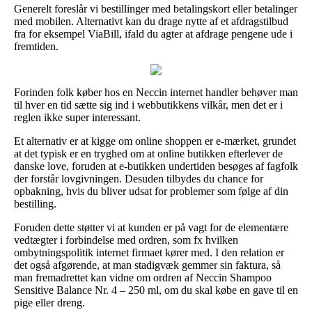
Generelt foreslår vi bestillinger med betalingskort eller betalinger
med mobilen. Alternativt kan du drage nytte af et afdragstilbud
fra for eksempel ViaBill, ifald du agter at afdrage pengene ude i
fremtiden.
Forinden folk køber hos en Neccin internet handler behøver man
til hver en tid sætte sig ind i webbutikkens vilkår, men det er i
reglen ikke super interessant.
Et alternativ er at kigge om online shoppen er e-mærket, grundet
at det typisk er en tryghed om at online butikken efterlever de
danske love, foruden at e-butikken undertiden besøges af fagfolk
der forstår lovgivningen. Desuden tilbydes du chance for
opbakning, hvis du bliver udsat for problemer som følge af din
bestilling.
Foruden dette støtter vi at kunden er på vagt for de elementære
vedtægter i forbindelse med ordren, som fx hvilken
ombytningspolitik internet firmaet kører med. I den relation er
det også afgørende, at man stadigvæk gemmer sin faktura, så
man fremadrettet kan vidne om ordren af Neccin Shampoo
Sensitive Balance Nr. 4 – 250 ml, om du skal købe en gave til en
pige eller dreng.