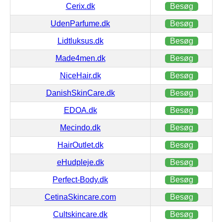
Cerix.dk
Besøg
UdenParfume.dk
Besøg
Lidtluksus.dk
Besøg
Made4men.dk
Besøg
NiceHair.dk
Besøg
DanishSkinCare.dk
Besøg
EDOA.dk
Besøg
Mecindo.dk
Besøg
HairOutlet.dk
Besøg
eHudpleje.dk
Besøg
Perfect-Body.dk
Besøg
CetinaSkincare.com
Besøg
Cultskincare.dk
Besøg