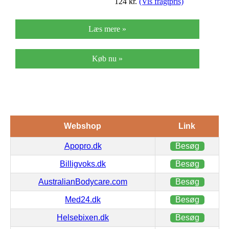
124
kr.
(Vis fragtpris)
Læs mere »
Køb nu »
Webshop
Link
Apopro.dk
Besøg
Billigvoks.dk
Besøg
AustralianBodycare.com
Besøg
Med24.dk
Besøg
Helsebixen.dk
Besøg