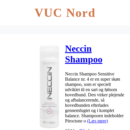
VUC Nord
Neccin
Shampoo
Sensitive
Neccin Shampoo Sensitive
Balance Nr. 4
Balance nr. 4 er en super skøn
shampoo, som er specielt
– 250 ml
udviklet til en sart og følsom
hovedbund. Den virker plejende
og afbalancerende, så
hovedbunden efterlades
gennemfugtet og i komplet
balance. Shampooen indeholder
Piroctone o
(Læs mere)