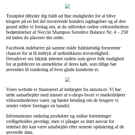
Trustpilot tilbyder dig fuldt ud fine muligheder for at blive
klogere på en hel del nuværende kunders iagttagelser og af den
grund stiller vi forslag om, at du udforsker online virksomhedens
bedømmelser af Neccin Shampoo Sensitive Balance Nr. 4 – 250
ml inden du placerer din ordre.
Facebook indebærer på samme måde fuldstændig fornemme
chancer for at få indtryk af netbutikkens troværdighed.
Derudover ses faktisk internet outlets som giver folk mulighed
for at publicere en anmeldelse af deres køb, som tillige bør
anvendes til vurdering af hvor glade kunderne er.
Vores website er finansieret af indtægter fra annoncer. Vi har
tætte samarbejder med masser af e-shops hvori vi markedsfører
virksomhedernes varer, og høster betaling om de brugere vi
sender videre foretager en handel.
Informationer omkring produkter og online forretninger
vedligeholdes jævnligt, men vi påtager os intet ansvar for
rettelser der kan være udarbejdet efter seneste opdatering af de
anvendte data.