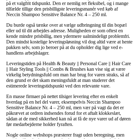
på et valgfrit tidspunkt. Den er nemlig ret fleksibel, og i mange
tilfælde tillige den prisbilligste leveringsmanér ved køb af
Neccin Shampoo Sensitive Balance Nr. 4 – 250 ml.
Du burde også tænke over at vælge udbringning til din bopæl
eller ud til dit arbejdes adresse. Muligheden er som oftest en
kende mindre prisbillig, men ydermere ualmindeligt problemfri.
Den mindst kostelige leveringsløsning vil dog altid være at hente
pakken selv, som jo beroer på at du opholder dig lige ved e-
handlens arbejdslager.
Leveringstiden på Health & Beauty || Personal Care || Hair Care
|| Hair Styling Tools || Combs & Brushes kan vise sig at være
virkelig betydningsfuld om man har brug for varen straks, så af
den grund er det skam meningsfuldt at man studerer det
estimerede leveringstidspunkt ved den relevante vare.
En masse firmaer på nettet tilsiger levering efter en enkelt
hverdag på en hel del varer, eksempelvis Neccin Shampoo
Sensitive Balance Nr. 4 – 250 ml, men vær på vagt da det er
påkrævet at ordren indsendes forud for et aftalt klokkeslæt,
sådan at de med sikkerhed kan nå at få de nye varer ud af døren
før medarbejderne holder fyraften.
Nogle online webshops præsterer fragt uden beregning, men