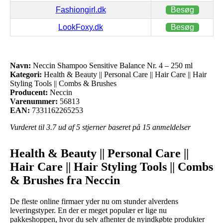
Fashiongirl.dk
Besøg
LookFoxy.dk
Besøg
Navn:
Neccin Shampoo Sensitive Balance Nr. 4 – 250 ml
Kategori:
Health & Beauty || Personal Care || Hair Care || Hair
Styling Tools || Combs & Brushes
Producent:
Neccin
Varenummer:
56813
EAN:
7331162265253
Vurderet til
3.7
ud af 5 stjerner baseret på
15
anmeldelser
Health & Beauty || Personal Care ||
Hair Care || Hair Styling Tools || Combs
& Brushes fra Neccin
De fleste online firmaer yder nu om stunder alverdens
leveringstyper. En der er meget populær er lige nu
pakkeshoppen, hvor du selv afhenter de nyindkøbte produkter