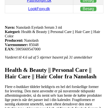
Fashiongirl.dk
Besøg
LookFoxy.dk
Besøg
Navn:
Nanolash Eyelash Serum 3 ml
Kategori:
Health & Beauty || Personal Care || Hair Care || Hair
Color
Producent:
Nanolash
Varenummer:
85048
EAN:
5905669547000
Vurderet til
4.6
ud af 5 stjerner baseret på
31
anmeldelser
Health & Beauty || Personal Care ||
Hair Care || Hair Color fra Nanolash
Flere e-butikker tildeler heldigvis en hel del forskellige former
for levering. Den mest anvendte er på nuværende tidspunkt
afhentningssteder, så du nemt selv kan hente de købte produkter
lige præcis når det passer ind i din kalender. Fragtformen er
nemlig ekstremt smertefri, samt oftest derudover den mest