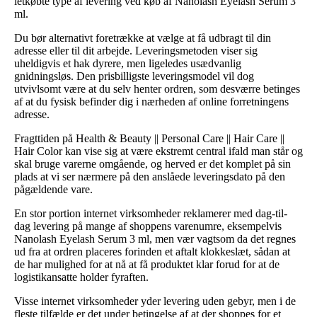
letkøbte type af levering ved køb af Nanolash Eyelash Serum 3
ml.
Du bør alternativt foretrække at vælge at få udbragt til din
adresse eller til dit arbejde. Leveringsmetoden viser sig
uheldigvis et hak dyrere, men ligeledes usædvanlig
gnidningsløs. Den prisbilligste leveringsmodel vil dog
utvivlsomt være at du selv henter ordren, som desværre betinges
af at du fysisk befinder dig i nærheden af online forretningens
adresse.
Fragttiden på Health & Beauty || Personal Care || Hair Care ||
Hair Color kan vise sig at være ekstremt central ifald man står og
skal bruge varerne omgående, og herved er det komplet på sin
plads at vi ser nærmere på den anslåede leveringsdato på den
pågældende vare.
En stor portion internet virksomheder reklamerer med dag-til-
dag levering på mange af shoppens varenumre, eksempelvis
Nanolash Eyelash Serum 3 ml, men vær vagtsom da det regnes
ud fra at ordren placeres forinden et aftalt klokkeslæt, sådan at
de har mulighed for at nå at få produktet klar forud for at de
logistikansatte holder fyraften.
Visse internet virksomheder yder levering uden gebyr, men i de
fleste tilfælde er det under betingelse af at der shoppes for et