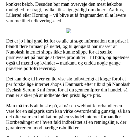
konkret beløb. Desuden bør man overveje den mest letkøbte
mulighed for fragt, hvilket tit – ligegyldigt om du er i Aarhus,
Lillerød eller Hørning – vil blive at få fragtmanden til at levere
varerne til et udleveringssted.
Det er jo i høj grad let for os alle at søge information om priser i
blandt flere firmaer på nettet, og til gengæld har masser af
Nanolash internet shops ikke kunne slippe for at sænke
prisniveauet på mange af deres produkter – til børn, og ligeledes
også til mænd og kvinder – markant, og endda nogle gange
præstere portofri levering.
Det kan dog til hver en tid vise sig udbytterigt at kigge forbi et
par forskellige internet shops i Danmark efter tilbud på Nanolash
Eyelash Serum 3 ml forud for at du gennemfører din handel, så
man er sikker på at indhente den prisbilligste pris.
Man må trods alt huske på, at når en webbutik forhandler en
vare for en salgspris som kan virke overordentlig gunstig, så kan
det ofte være en indikation på en svindel internet forhandler.
Kortbetalinger er i hvert fald indbefattet af en retningslinje, der
garanterer en imod uærlige e-butikker.