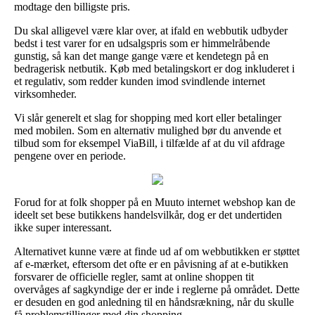
modtage den billigste pris.
Du skal alligevel være klar over, at ifald en webbutik udbyder
bedst i test varer for en udsalgspris som er himmelråbende
gunstig, så kan det mange gange være et kendetegn på en
bedragerisk netbutik. Køb med betalingskort er dog inkluderet i
et regulativ, som redder kunden imod svindlende internet
virksomheder.
Vi slår generelt et slag for shopping med kort eller betalinger
med mobilen. Som en alternativ mulighed bør du anvende et
tilbud som for eksempel ViaBill, i tilfælde af at du vil afdrage
pengene over en periode.
Forud for at folk shopper på en Muuto internet webshop kan de
ideelt set bese butikkens handelsvilkår, dog er det undertiden
ikke super interessant.
Alternativet kunne være at finde ud af om webbutikken er støttet
af e-mærket, eftersom det ofte er en påvisning af at e-butikken
forsvarer de officielle regler, samt at online shoppen tit
overvåges af sagkyndige der er inde i reglerne på området. Dette
er desuden en god anledning til en håndsrækning, når du skulle
få problemstillinger med din shopping.