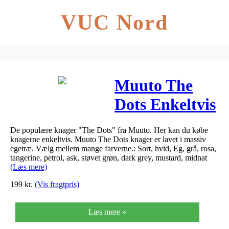
VUC Nord
Muuto The
Dots Enkeltvis
(Ask, Stor)
De populære knager "The Dots" fra Muuto. Her kan du købe
knagerne enkeltvis. Muuto The Dots knager er lavet i massiv
egetræ. Vælg mellem mange farverne.: Sort, hvid, Eg, grå, rosa,
tangerine, petrol, ask, støvet grøn, dark grey, mustard, midnat
(Læs mere)
199
kr.
(Vis fragtpris)
Læs mere »