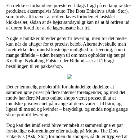
En række e-forhandlere præsterer 1 dags fragt på en lang række
produkter, eksempelvis Muuto The Dots Enkeltvis (Ask, Stor),
som trods alt kræver at ordren laves forinden et fastslået
klokkeslæt, sådan at de højst sandsynligt kan nå at få ordren ud
af døren forud for at de lageransatte har fri.
Nogle e-butikker tilbyder gebyrfri levering, men for det meste
kun når du aftager for et præcist beløb. Alternativt skulle man
foretrække den mindst kostelige mulighed for levering, som i
mange tilfælde – uden hensyn til om man opholder sig tæt på
Kolding, Nykøbing Falster eller Billund – er at få bragt
bestillingen til en pakkeshop.
Det er temmelig problemfrit for almindelige dødelige at
sammenligne priser på flere internet foretagender, og med det
motiv har flere Muuto online shops været presset til at at
mindske prisniveauet på mange af deres varer – til børn, og
ligeså til mænd og kvinder – betydeligt, og endda nogle gange
sikre portofri levering.
Dog kan det imidlertid blive rentabelt at sammenligne et par
forskellige e-forretninger efter udsalg på Muuto The Dots
Enkeltvis (Ask, Stor) forinden du shopper, så du er tryg ved at