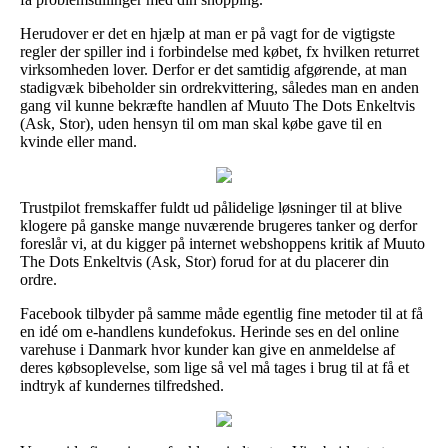
Herudover er det en hjælp at man er på vagt for de vigtigste
regler der spiller ind i forbindelse med købet, fx hvilken returret
virksomheden lover. Derfor er det samtidig afgørende, at man
stadigvæk bibeholder sin ordrekvittering, således man en anden
gang vil kunne bekræfte handlen af Muuto The Dots Enkeltvis
(Ask, Stor), uden hensyn til om man skal købe gave til en
kvinde eller mand.
Trustpilot fremskaffer fuldt ud pålidelige løsninger til at blive
klogere på ganske mange nuværende brugeres tanker og derfor
foreslår vi, at du kigger på internet webshoppens kritik af Muuto
The Dots Enkeltvis (Ask, Stor) forud for at du placerer din
ordre.
Facebook tilbyder på samme måde egentlig fine metoder til at få
en idé om e-handlens kundefokus. Herinde ses en del online
varehuse i Danmark hvor kunder kan give en anmeldelse af
deres købsoplevelse, som lige så vel må tages i brug til at få et
indtryk af kundernes tilfredshed.