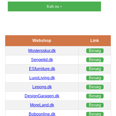
Køb nu »
Webshop
Link
Mostersskur.dk
Besøg
Sengetid.dk
Besøg
ESfurniture.dk
Besøg
LuxoLiving.dk
Besøg
Lepong.dk
Besøg
DesignGaragen.dk
Besøg
MoreLand.dk
Besøg
Boboonline.dk
Besøg