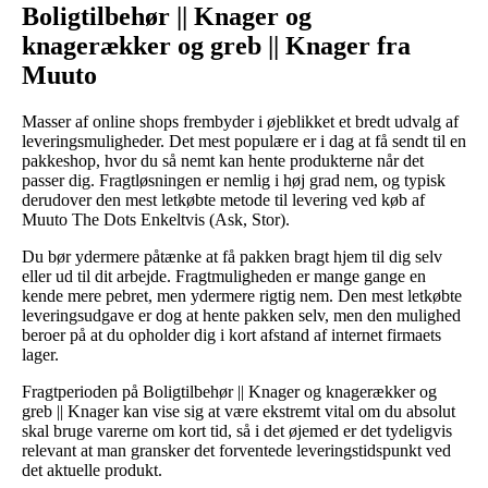
Boligtilbehør || Knager og
knagerækker og greb || Knager fra
Muuto
Masser af online shops frembyder i øjeblikket et bredt udvalg af
leveringsmuligheder. Det mest populære er i dag at få sendt til en
pakkeshop, hvor du så nemt kan hente produkterne når det
passer dig. Fragtløsningen er nemlig i høj grad nem, og typisk
derudover den mest letkøbte metode til levering ved køb af
Muuto The Dots Enkeltvis (Ask, Stor).
Du bør ydermere påtænke at få pakken bragt hjem til dig selv
eller ud til dit arbejde. Fragtmuligheden er mange gange en
kende mere pebret, men ydermere rigtig nem. Den mest letkøbte
leveringsudgave er dog at hente pakken selv, men den mulighed
beroer på at du opholder dig i kort afstand af internet firmaets
lager.
Fragtperioden på Boligtilbehør || Knager og knagerækker og
greb || Knager kan vise sig at være ekstremt vital om du absolut
skal bruge varerne om kort tid, så i det øjemed er det tydeligvis
relevant at man gransker det forventede leveringstidspunkt ved
det aktuelle produkt.