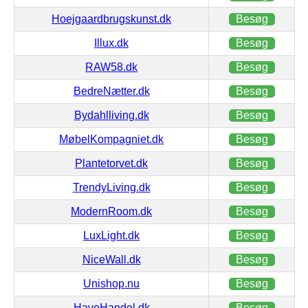
Hoejgaardbrugskunst.dk
Besøg
Illux.dk
Besøg
RAW58.dk
Besøg
BedreNætter.dk
Besøg
Bydahlliving.dk
Besøg
MøbelKompagniet.dk
Besøg
Plantetorvet.dk
Besøg
TrendyLiving.dk
Besøg
ModernRoom.dk
Besøg
LuxLight.dk
Besøg
NiceWall.dk
Besøg
Unishop.nu
Besøg
HaveHandel.dk
Besøg