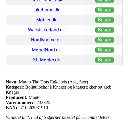
Likehome.dk
Besøg
Møbler.dk
Besøg
Wallstickerland.dk
Besøg
Nordlyhome.dk
Besøg
MøbelNord.dk
Besøg
XL-Møbler.dk
Besøg
Navn:
Muuto The Dots Enkeltvis (Ask, Stor)
Kategori:
Boligtilbehør || Knager og knagerækker og greb ||
Knager
Producent:
Muuto
Varenummer:
5233825
EAN:
5710562031910
Vurderet til
4.3
ud af 5 stjerner baseret på
17
anmeldelser