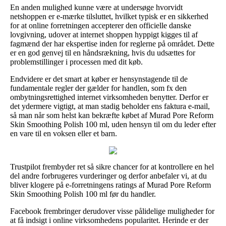
En anden mulighed kunne være at undersøge hvorvidt
netshoppen er e-mærke tilsluttet, hvilket typisk er en sikkerhed
for at online forretningen accepterer den officielle danske
lovgivning, udover at internet shoppen hyppigt kigges til af
fagmænd der har ekspertise inden for reglerne på området. Dette
er en god genvej til en håndsrækning, hvis du udsættes for
problemstillinger i processen med dit køb.
Endvidere er det smart at køber er hensynstagende til de
fundamentale regler der gælder for handlen, som fx den
ombytningsrettighed internet virksomheden benytter. Derfor er
det ydermere vigtigt, at man stadig beholder ens faktura e-mail,
så man når som helst kan bekræfte købet af Murad Pore Reform
Skin Smoothing Polish 100 ml, uden hensyn til om du leder efter
en vare til en voksen eller et barn.
Trustpilot frembyder ret så sikre chancer for at kontrollere en hel
del andre forbrugeres vurderinger og derfor anbefaler vi, at du
bliver klogere på e-forretningens ratings af Murad Pore Reform
Skin Smoothing Polish 100 ml før du handler.
Facebook frembringer derudover visse pålidelige muligheder for
at få indsigt i online virksomhedens popularitet. Herinde er der