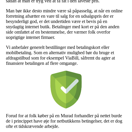
sådan at man er tryg ved at få fat i den laveste pris.
Man bør ikke desto mindre være så påpasselig, at når en online
forretning afsætter en vare til salg for en udsalgspris der er
besynderligt god, er det undertiden være et bevis på en
snydagtig internet butik. Betalinger med kort er på den anden
side omfattet af en bestemmelse, der værner folk overfor
uoprigtige internet firmaer.
Vi anbefaler generelt bestillinger med betalingskort eller
mobilbetaling. Som en alternativ mulighed bør du bruge et
afdragstilbud som for eksempel ViaBill, såfremt du agter at
finansiere betalingen af flere omgange.
Forud for at folk køber på en Murad forhandler på nettet burde
de i princippet have øje for netbutikkens betingelser, det er dog
ofte et tidskrævende arbejde.