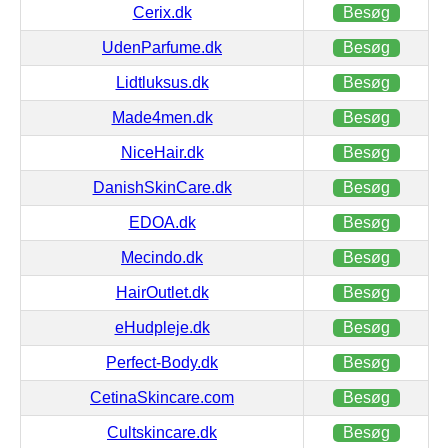
Cerix.dk
Besøg
UdenParfume.dk
Besøg
Lidtluksus.dk
Besøg
Made4men.dk
Besøg
NiceHair.dk
Besøg
DanishSkinCare.dk
Besøg
EDOA.dk
Besøg
Mecindo.dk
Besøg
HairOutlet.dk
Besøg
eHudpleje.dk
Besøg
Perfect-Body.dk
Besøg
CetinaSkincare.com
Besøg
Cultskincare.dk
Besøg