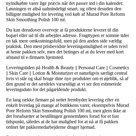
nyindkøbte varer lige præcis når det passer ind i din kalender.
Løsningen er altså ualmindeligt smart, og oftest desuden den
billigste mulighed for levering ved køb af Murad Pore Reform
Skin Smoothing Polish 100 ml.
Du kan derudover overveje at få produkterne leveret til din
bopæl eller ud til dit arbejdes adresse. Fragttypen er somme tider
en tak mere omkostningsfuld, men på den anden side vældig
praktisk. Den mest prisbevidste leveringsmulighed er uden tvivl
at hente pakken selv, men det betinges af at du lever med kort
afstand til e-firmaets hjemsted.
Leveringstiden på Health & Beauty || Personal Care || Cosmetics
|| Skin Care || Lotion & Moisturizer er naturligvis særligt central
hvis vi står og skal bruge dine nye produkter om et øjeblik, så af
den grund er det særdeles væsentligt at vi ser den estimerede
leveringsdato for det pågældende produkt.
En lang række firmaer på nettet frembyder levering efter en
enkelt hverdag på mange af butikkens varer, eksempelvis Murad
Pore Reform Skin Smoothing Polish 100 ml, men glem ikke at
det forudsætter at bestillingen gennemføres forud for et fast
tidspunkt, således at de har mulighed for at nå at få pakken
ordnet før pakkemedarbejderne drager hjemad.