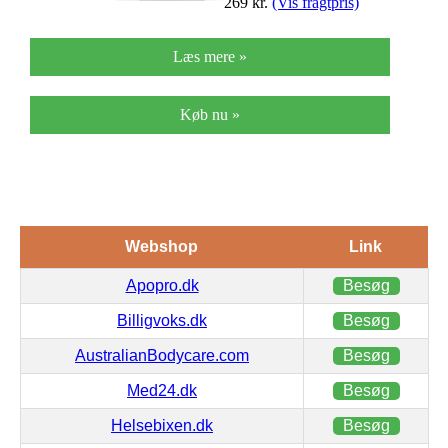
269
kr.
(Vis fragtpris)
Læs mere »
Køb nu »
Webshop
Link
Apopro.dk
Besøg
Billigvoks.dk
Besøg
AustralianBodycare.com
Besøg
Med24.dk
Besøg
Helsebixen.dk
Besøg