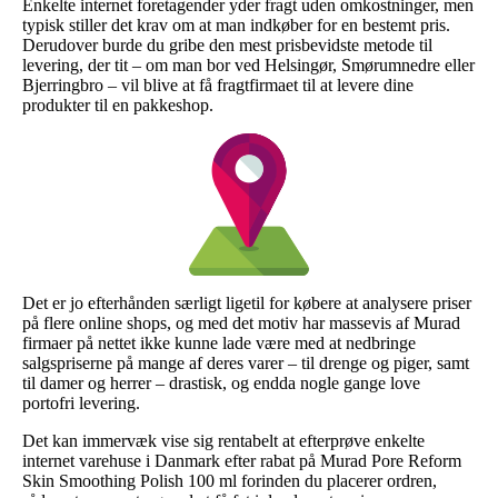
Enkelte internet foretagender yder fragt uden omkostninger, men
typisk stiller det krav om at man indkøber for en bestemt pris.
Derudover burde du gribe den mest prisbevidste metode til
levering, der tit – om man bor ved Helsingør, Smørumnedre eller
Bjerringbro – vil blive at få fragtfirmaet til at levere dine
produkter til en pakkeshop.
Det er jo efterhånden særligt ligetil for købere at analysere priser
på flere online shops, og med det motiv har massevis af Murad
firmaer på nettet ikke kunne lade være med at nedbringe
salgspriserne på mange af deres varer – til drenge og piger, samt
til damer og herrer – drastisk, og endda nogle gange love
portofri levering.
Det kan immervæk vise sig rentabelt at efterprøve enkelte
internet varehuse i Danmark efter rabat på Murad Pore Reform
Skin Smoothing Polish 100 ml forinden du placerer ordren,