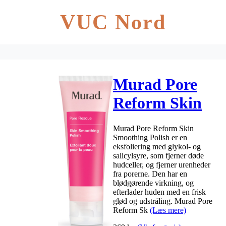
VUC Nord
Murad Pore
Reform Skin
Smoothing
Murad Pore Reform Skin
Polish 100 ml
Smoothing Polish er en
eksfoliering med glykol- og
salicylsyre, som fjerner døde
hudceller, og fjerner urenheder
fra porerne. Den har en
blødgørende virkning, og
efterlader huden med en frisk
glød og udstråling. Murad Pore
Reform Sk
(Læs mere)