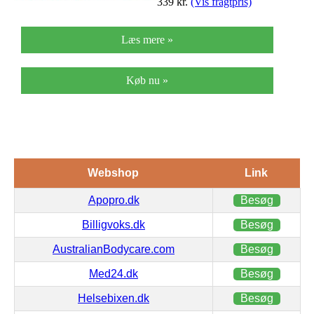
339
kr.
(Vis fragtpris)
Læs mere »
Køb nu »
Webshop
Link
Apopro.dk
Besøg
Billigvoks.dk
Besøg
AustralianBodycare.com
Besøg
Med24.dk
Besøg
Helsebixen.dk
Besøg