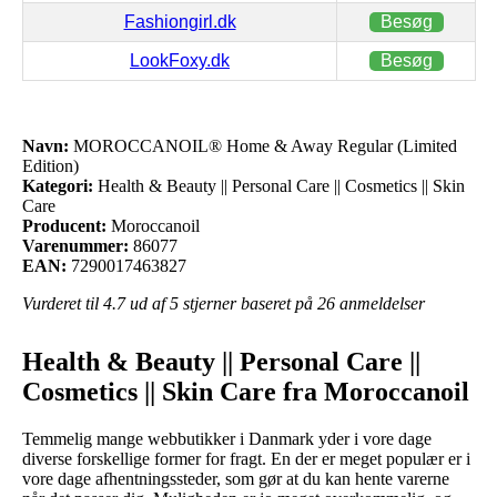
Fashiongirl.dk
Besøg
LookFoxy.dk
Besøg
Navn:
MOROCCANOIL® Home & Away Regular (Limited
Edition)
Kategori:
Health & Beauty || Personal Care || Cosmetics || Skin
Care
Producent:
Moroccanoil
Varenummer:
86077
EAN:
7290017463827
Vurderet til
4.7
ud af 5 stjerner baseret på
26
anmeldelser
Health & Beauty || Personal Care ||
Cosmetics || Skin Care fra Moroccanoil
Temmelig mange webbutikker i Danmark yder i vore dage
diverse forskellige former for fragt. En der er meget populær er i
vore dage afhentningssteder, som gør at du kan hente varerne