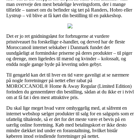
man overveje den mest betalelige leveringsform, der i mange
tilfælde – uanset om du befinder sig tæt på Randers, Hobro eller
Lystrup – vil blive at få kørt din bestilling til en pakkeshop.
Det er jo ret gnidningsløst for forbrugerne at vurdere
prisniveauet fra forskellige e-handler, og derved har de fleste
Moroccanoil internet selskaber i Danmark fundet det
uundgåeligt at formindske priserne på deres produkter – til piger
og drenge, men ligeledes til mænd og kvinder – kolossalt, og
endda nogle gange byde på levering uden gebyr.
Til gengæld kan det til hver en tid være gavnligt at se nærmere
på nogle forretninger på nettet efter rabat på
MOROCCANOIL® Home & Away Regular (Limited Edition)
forinden du gennemfører din bestilling, sådan at du ikke er i tvivl
om at få fat i den mest attraktive pris.
Du skal lige meget hvad være omhyggelig med, at såfremt en
internet webshop sælger produkter til salg for en salgspris som er
ufattelig tiltalende, så er det for det meste være et bevis på en
uærlig online forretning. Køb med betalingskort er ikke desto
mindre dækket ind under en foranstaltning, hvilket bistår
køberen imod svindlende forretninger på nettet.