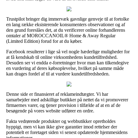
Trustpilot bringer dig immervæk gavnlige genveje til at fortolke
en lang række eksisterende konsumenters observationer og af
den grund foreslåes det, at du verificerer online forhandlerens
omtaler af MOROCCANOIL® Home & Away Regular
(Limited Edition) forud for at du køber.
Facebook resulterer i lige så vel nogle hæderlige muligheder for
at få kendskab til online virksomhedens kundetilfredshed.
Desuden ser vi endda e-forretninger hvor man kan tilkendegive
en vurdering af deres købsoplevelse, hvilket på samme måde
kan drages fordel af til at vurdere kundetilfredsheden.
Denne side er finansieret af reklameindtægter. Vi har
samarbejder med adskillige butikker på nettet da vi promoverer
firmaernes varer, og tjener provision i tilfælde af at en af de
besøgende på vores website udfører en ordre.
Fakta vedrørende produkter og webbutikker opretholdes
hyppigt, men vi kan ikke give garantier imod rettelser der
potentielt er foretaget siden vi senest opdaterede hjemmesidens
informationer.