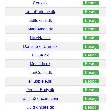
Cerix.dk
Besøg
UdenParfume.dk
Besøg
Lidtluksus.dk
Besøg
Made4men.dk
Besøg
NiceHair.dk
Besøg
DanishSkinCare.dk
Besøg
EDOA.dk
Besøg
Mecindo.dk
Besøg
HairOutlet.dk
Besøg
eHudpleje.dk
Besøg
Perfect-Body.dk
Besøg
CetinaSkincare.com
Besøg
Cultskincare.dk
Besøg