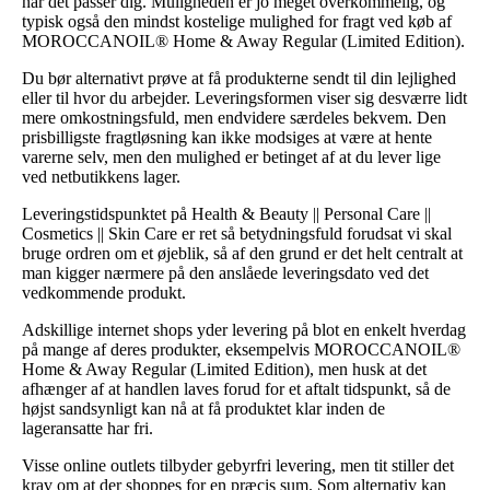
når det passer dig. Muligheden er jo meget overkommelig, og
typisk også den mindst kostelige mulighed for fragt ved køb af
MOROCCANOIL® Home & Away Regular (Limited Edition).
Du bør alternativt prøve at få produkterne sendt til din lejlighed
eller til hvor du arbejder. Leveringsformen viser sig desværre lidt
mere omkostningsfuld, men endvidere særdeles bekvem. Den
prisbilligste fragtløsning kan ikke modsiges at være at hente
varerne selv, men den mulighed er betinget af at du lever lige
ved netbutikkens lager.
Leveringstidspunktet på Health & Beauty || Personal Care ||
Cosmetics || Skin Care er ret så betydningsfuld forudsat vi skal
bruge ordren om et øjeblik, så af den grund er det helt centralt at
man kigger nærmere på den anslåede leveringsdato ved det
vedkommende produkt.
Adskillige internet shops yder levering på blot en enkelt hverdag
på mange af deres produkter, eksempelvis MOROCCANOIL®
Home & Away Regular (Limited Edition), men husk at det
afhænger af at handlen laves forud for et aftalt tidspunkt, så de
højst sandsynligt kan nå at få produktet klar inden de
lageransatte har fri.
Visse online outlets tilbyder gebyrfri levering, men tit stiller det
krav om at der shoppes for en præcis sum. Som alternativ kan