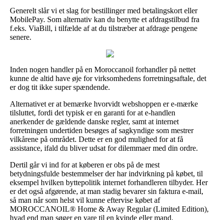
Generelt slår vi et slag for bestillinger med betalingskort eller
MobilePay. Som alternativ kan du benytte et afdragstilbud fra
f.eks. ViaBill, i tilfælde af at du tilstræber at afdrage pengene
senere.
Inden nogen handler på en Moroccanoil forhandler på nettet
kunne de altid have øje for virksomhedens forretningsaftale, det
er dog tit ikke super spændende.
Alternativet er at bemærke hvorvidt webshoppen er e-mærke
tilsluttet, fordi det typisk er en garanti for at e-handlen
anerkender de gældende danske regler, samt at internet
forretningen undertiden besøges af sagkyndige som mestrer
vilkårene på området. Dette er en god mulighed for at få
assistance, ifald du bliver udsat for dilemmaer med din ordre.
Dertil går vi ind for at køberen er obs på de mest
betydningsfulde bestemmelser der har indvirkning på købet, til
eksempel hvilken byttepolitik internet forhandleren tilbyder. Her
er det også afgørende, at man stadig bevarer sin faktura e-mail,
så man når som helst vil kunne eftervise købet af
MOROCCANOIL® Home & Away Regular (Limited Edition),
hvad end man søger en vare til en kvinde eller mand.