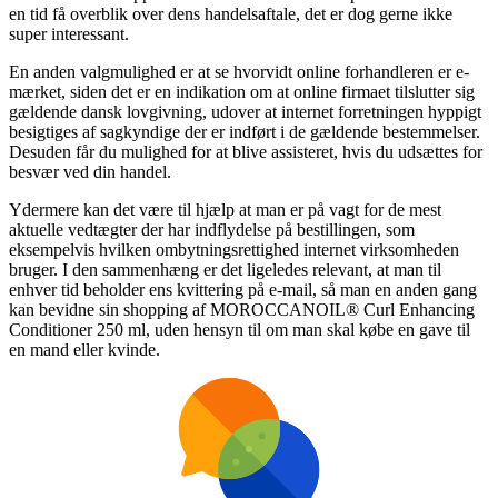
en tid få overblik over dens handelsaftale, det er dog gerne ikke
super interessant.
En anden valgmulighed er at se hvorvidt online forhandleren er e-
mærket, siden det er en indikation om at online firmaet tilslutter sig
gældende dansk lovgivning, udover at internet forretningen hyppigt
besigtiges af sagkyndige der er indført i de gældende bestemmelser.
Desuden får du mulighed for at blive assisteret, hvis du udsættes for
besvær ved din handel.
Ydermere kan det være til hjælp at man er på vagt for de mest
aktuelle vedtægter der har indflydelse på bestillingen, som
eksempelvis hvilken ombytningsrettighed internet virksomheden
bruger. I den sammenhæng er det ligeledes relevant, at man til
enhver tid beholder ens kvittering på e-mail, så man en anden gang
kan bevidne sin shopping af MOROCCANOIL® Curl Enhancing
Conditioner 250 ml, uden hensyn til om man skal købe en gave til
en mand eller kvinde.