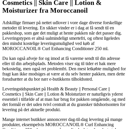
Cosmetics || Skin Care || Lotion &
Moisturizer fra Moroccanoil
Adskillige firmaer på nettet udlover i vore dage diverse forskellige
metoder til levering. En sikker vinder er i dag at få sendt til en
pakkeshop, som gør det muligt at hente pakken når det passer dig.
Leveringstypen er altså ualmindeligt smertefri, og oftest ligeledes
den mindst kostelige leveringsmulighed ved køb af
MOROCCANOIL® Curl Enhancing Conditioner 250 ml.
Du kan også afveje for og imod at få varerne sendt til din adresse
eller til din arbejdsplads. Metoden viser sig til tider et hak mere
bekostelig, men også ret problemfri. Den mest letkøbte mulighed for
fragt kan ikke modsiges at være at du selv henter pakken, men dette
forudsætter at du bor nær e-butikkens tilholdssted.
Leveringstidspunktet på Health & Beauty || Personal Care ||
Cosmetics || Skin Care || Lotion & Moisturizer er naturligvis yderst
essentiel i tilfælde af at man har brug for pakken omgående, og med
det formål er det uden tvivl centralt at du gransker tidshorisonten for
levering på det aktuelle produkt.
Mange internet butikker annoncerer dag-til-dag levering på mange
produkter, eksempelvis MOROCCANOIL® Curl Enhancing