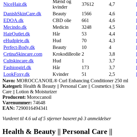
Mænd og
NiceHair.dk
37612
4,7
kvinder
DanishSkinCare.dk
Beauty
1566
4,6
EDOA.dk
CBD olie
661
4,6
Mecindo.dk
Medicin
3248
4,5
HairOutlet.dk
Hår
53
4,4
eHudpleje.dk
Hud
70
4,3
Perfect-Body.dk
Beauty
10
4
CetinaSkincare.com
Krokodilleolie
2
3,8
Cultskincare.dk
Hud
1
3,7
Fashiongirl.dk
Hår
173
3,7
LookFoxy.dk
Kvinder
51
2,5
Navn:
MOROCCANOIL® Curl Enhancing Conditioner 250 ml
Kategori:
Health & Beauty || Personal Care || Cosmetics || Skin
Care || Lotion & Moisturizer
Producent:
Moroccanoil
Varenummer:
74648
EAN:
7290016494341
Vurderet til
4.6
ud af 5 stjerner baseret på
3
anmeldelser
Health & Beauty || Personal Care ||