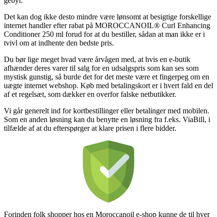
gebyr.
Det kan dog ikke desto mindre være lønsomt at besigtige forskellige
internet handler efter rabat på MOROCCANOIL® Curl Enhancing
Conditioner 250 ml forud for at du bestiller, sådan at man ikke er i
tvivl om at indhente den bedste pris.
Du bør lige meget hvad være årvågen med, at hvis en e-butik
afhænder deres varer til salg for en udsalgspris som kan ses som
mystisk gunstig, så burde det for det meste være et fingerpeg om en
uægte internet webshop. Køb med betalingskort er i hvert fald en del
af et regelsæt, som dækker en overfor falske netbutikker.
Vi går generelt ind for kortbestillinger eller betalinger med mobilen.
Som en anden løsning kan du benytte en løsning fra f.eks. ViaBill, i
tilfælde af at du efterspørger at klare prisen i flere bidder.
Forinden folk shopper hos en Moroccanoil e-shop kunne de til hver