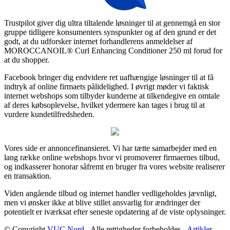
Trustpilot giver dig ultra tiltalende løsninger til at gennemgå en stor
gruppe tidligere konsumenters synspunkter og af den grund er det
godt, at du udforsker internet forhandlerens anmeldelser af
MOROCCANOIL® Curl Enhancing Conditioner 250 ml forud for
at du shopper.
Facebook bringer dig endvidere ret uafhængige løsninger til at få
indtryk af online firmaets pålidelighed. I øvrigt møder vi faktisk
internet webshops som tilbyder kunderne at tilkendegive en omtale
af deres købsoplevelse, hvilket ydermere kan tages i brug til at
vurdere kundetilfredsheden.
Vores side er annoncefinansieret. Vi har tætte samarbejder med en
lang række online webshops hvor vi promoverer firmaernes tilbud,
og indkasserer honorar såfremt en bruger fra vores website realiserer
en transaktion.
Viden angående tilbud og internet handler vedligeholdes jævnligt,
men vi ønsker ikke at blive stillet ansvarlig for ændringer der
potentielt er iværksat efter seneste opdatering af de viste oplysninger.
© Copyright
VUC Nord
- Alle rettigheder forbeholdes -
Artikler