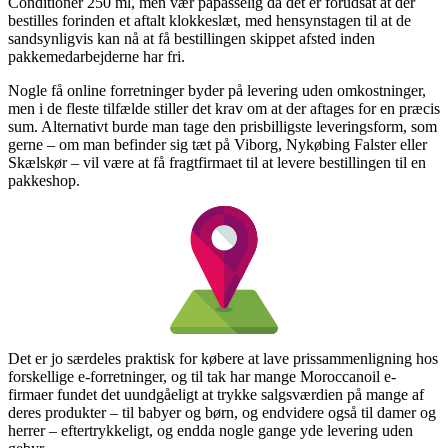
Conditioner 250 ml, men vær påpasselig da det er forudsat at der
bestilles forinden et aftalt klokkeslæt, med hensynstagen til at de
sandsynligvis kan nå at få bestillingen skippet afsted inden
pakkemedarbejderne har fri.
Nogle få online forretninger byder på levering uden omkostninger,
men i de fleste tilfælde stiller det krav om at der aftages for en præcis
sum. Alternativt burde man tage den prisbilligste leveringsform, som
gerne – om man befinder sig tæt på Viborg, Nykøbing Falster eller
Skælskør – vil være at få fragtfirmaet til at levere bestillingen til en
pakkeshop.
Det er jo særdeles praktisk for købere at lave prissammenligning hos
forskellige e-forretninger, og til tak har mange Moroccanoil e-
firmaer fundet det uundgåeligt at trykke salgsværdien på mange af
deres produkter – til babyer og børn, og endvidere også til damer og
herrer – eftertrykkeligt, og endda nogle gange yde levering uden