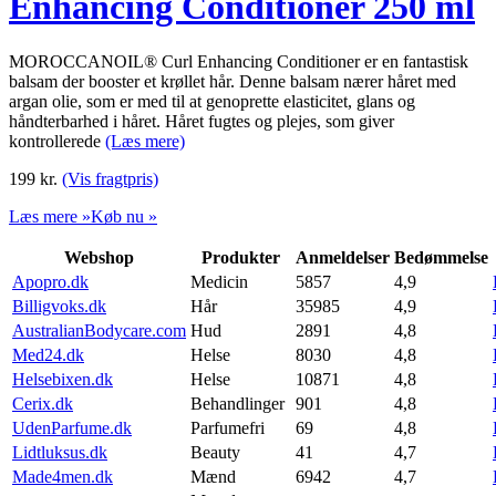
Enhancing Conditioner 250 ml
MOROCCANOIL® Curl Enhancing Conditioner er en fantastisk
balsam der booster et krøllet hår. Denne balsam nærer håret med
argan olie, som er med til at genoprette elasticitet, glans og
håndterbarhed i håret. Håret fugtes og plejes, som giver
kontrollerede
(Læs mere)
199
kr.
(Vis fragtpris)
Læs mere »
Køb nu »
Webshop
Produkter
Anmeldelser
Bedømmelse
Apopro.dk
Medicin
5857
4,9
Billigvoks.dk
Hår
35985
4,9
AustralianBodycare.com
Hud
2891
4,8
Med24.dk
Helse
8030
4,8
Helsebixen.dk
Helse
10871
4,8
Cerix.dk
Behandlinger
901
4,8
UdenParfume.dk
Parfumefri
69
4,8
Lidtluksus.dk
Beauty
41
4,7
Made4men.dk
Mænd
6942
4,7