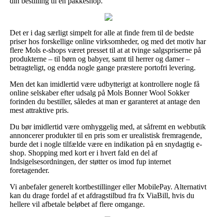
din bestilling til en pakkeshop.
Det er i dag særligt simpelt for alle at finde frem til de bedste
priser hos forskellige online virksomheder, og med det motiv har
flere Mols e-shops været presset til at at tvinge salgspriserne på
produkterne – til børn og babyer, samt til herrer og damer –
betragteligt, og endda nogle gange præstere portofri levering.
Men det kan imidlertid være udbytterigt at kontrollere nogle få
online selskaber efter udsalg på Mols Bonner Wool Sokker
forinden du bestiller, således at man er garanteret at antage den
mest attraktive pris.
Du bør imidlertid være omhyggelig med, at såfremt en webbutik
annoncerer produkter til en pris som er urealistisk fremragende,
burde det i nogle tilfælde være en indikation på en snydagtig e-
shop. Shopping med kort er i hvert fald en del af
Indsigelsesordningen, der støtter os imod fup internet
foretagender.
Vi anbefaler generelt kortbestillinger eller MobilePay. Alternativt
kan du drage fordel af et afdragstilbud fra fx ViaBill, hvis du
hellere vil afbetale beløbet af flere omgange.