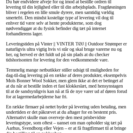
Du bør endvidere afveje for og imod at bestille ordren til
levering til din lejlighed eller til din arbejdsplads. Fragtløsningen
bliver i regelen en lille smule dyrere, men samtidig vældig
smertefri. Den mindst kostelige type af levering vil dog til
enhver tid være selv at hente produkterne, som dog
nødvendiggør at du fysisk befinder dig tæt på internet
forhandlerens lager.
Leveringstiden på Vinter || VINTER TØJ || Outdoor Strømper er
naturligvis ultra vigtig hvis vi står og skal bruge varerne nu og
her, og herved er det fuldt ud på sin plads at du checker
tidshorisonten for levering for den vedkommende vare.
Temmelig mange netbutikker stiller udsigt til muligheden for
dag-til-dag levering på en række af deres produkter, eksempelvis
Mols Bonner Wool Sokker, men glem ikke at det er betinget af
at du når at bestille inden et fast klokkeslæt, med hensynstagen
til at de sandsynligvis kan nå at få de nye varer ud af døren forud
for at lagermedarbejderne har fri.
En række firmaer på nettet byder på levering uden betaling, men
undertiden er det påkrævet at du aftager for en bestemt pris.
Alternativt skulle man overveje den mest prisbevidste
leveringstype, som oftest – uanset om man opholder sig tæt på
Aarhus, Svendborg eller Vejen – er at få fragtfirmaet til at bringe