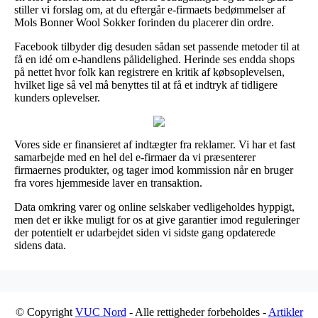
stiller vi forslag om, at du eftergår e-firmaets bedømmelser af
Mols Bonner Wool Sokker forinden du placerer din ordre.
Facebook tilbyder dig desuden sådan set passende metoder til at
få en idé om e-handlens pålidelighed. Herinde ses endda shops
på nettet hvor folk kan registrere en kritik af købsoplevelsen,
hvilket lige så vel må benyttes til at få et indtryk af tidligere
kunders oplevelser.
Vores side er finansieret af indtægter fra reklamer. Vi har et fast
samarbejde med en hel del e-firmaer da vi præsenterer
firmaernes produkter, og tager imod kommission når en bruger
fra vores hjemmeside laver en transaktion.
Data omkring varer og online selskaber vedligeholdes hyppigt,
men det er ikke muligt for os at give garantier imod reguleringer
der potentielt er udarbejdet siden vi sidste gang opdaterede
sidens data.
© Copyright
VUC Nord
- Alle rettigheder forbeholdes -
Artikler