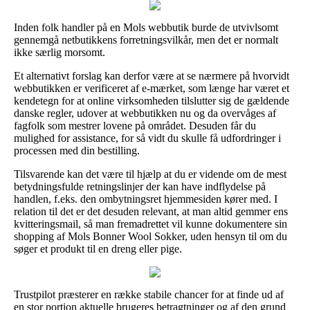
Inden folk handler på en Mols webbutik burde de utvivlsomt
gennemgå netbutikkens forretningsvilkår, men det er normalt
ikke særlig morsomt.
Et alternativt forslag kan derfor være at se nærmere på hvorvidt
webbutikken er verificeret af e-mærket, som længe har været et
kendetegn for at online virksomheden tilslutter sig de gældende
danske regler, udover at webbutikken nu og da overvåges af
fagfolk som mestrer lovene på området. Desuden får du
mulighed for assistance, for så vidt du skulle få udfordringer i
processen med din bestilling.
Tilsvarende kan det være til hjælp at du er vidende om de mest
betydningsfulde retningslinjer der kan have indflydelse på
handlen, f.eks. den ombytningsret hjemmesiden kører med. I
relation til det er det desuden relevant, at man altid gemmer ens
kvitteringsmail, så man fremadrettet vil kunne dokumentere sin
shopping af Mols Bonner Wool Sokker, uden hensyn til om du
søger et produkt til en dreng eller pige.
Trustpilot præsterer en række stabile chancer for at finde ud af
en stor portion aktuelle brugeres betragtninger og af den grund