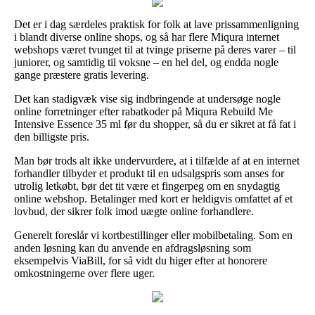
Det er i dag særdeles praktisk for folk at lave prissammenligning
i blandt diverse online shops, og så har flere Miqura internet
webshops været tvunget til at tvinge priserne på deres varer – til
juniorer, og samtidig til voksne – en hel del, og endda nogle
gange præstere gratis levering.
Det kan stadigvæk vise sig indbringende at undersøge nogle
online forretninger efter rabatkoder på Miqura Rebuild Me
Intensive Essence 35 ml før du shopper, så du er sikret at få fat i
den billigste pris.
Man bør trods alt ikke undervurdere, at i tilfælde af at en internet
forhandler tilbyder et produkt til en udsalgspris som anses for
utrolig letkøbt, bør det tit være et fingerpeg om en snydagtig
online webshop. Betalinger med kort er heldigvis omfattet af et
lovbud, der sikrer folk imod uægte online forhandlere.
Generelt foreslår vi kortbestillinger eller mobilbetaling. Som en
anden løsning kan du anvende en afdragsløsning som
eksempelvis ViaBill, for så vidt du higer efter at honorere
omkostningerne over flere uger.