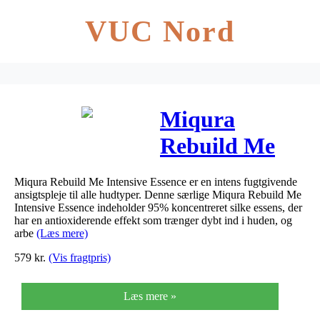
VUC Nord
Miqura
Rebuild Me
Intensive
Miqura Rebuild Me Intensive Essence er en intens fugtgivende
Essence 35 ml
ansigtspleje til alle hudtyper. Denne særlige Miqura Rebuild Me
Intensive Essence indeholder 95% koncentreret silke essens, der
har en antioxiderende effekt som trænger dybt ind i huden, og
arbe
(Læs mere)
579
kr.
(Vis fragtpris)
Læs mere »