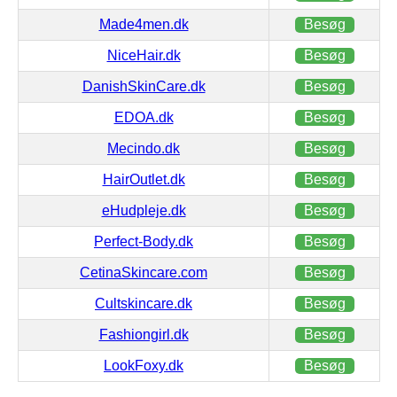
Made4men.dk
Besøg
NiceHair.dk
Besøg
DanishSkinCare.dk
Besøg
EDOA.dk
Besøg
Mecindo.dk
Besøg
HairOutlet.dk
Besøg
eHudpleje.dk
Besøg
Perfect-Body.dk
Besøg
CetinaSkincare.com
Besøg
Cultskincare.dk
Besøg
Fashiongirl.dk
Besøg
LookFoxy.dk
Besøg