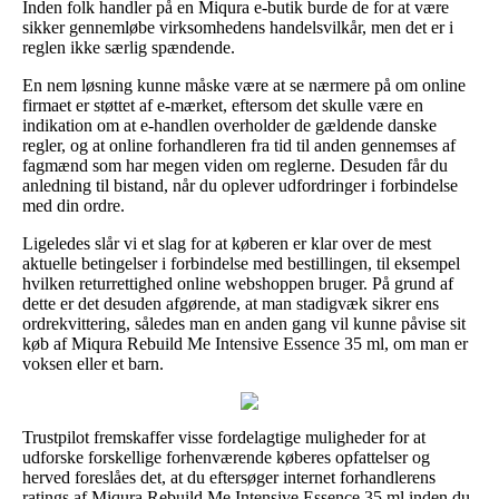
Inden folk handler på en Miqura e-butik burde de for at være
sikker gennemløbe virksomhedens handelsvilkår, men det er i
reglen ikke særlig spændende.
En nem løsning kunne måske være at se nærmere på om online
firmaet er støttet af e-mærket, eftersom det skulle være en
indikation om at e-handlen overholder de gældende danske
regler, og at online forhandleren fra tid til anden gennemses af
fagmænd som har megen viden om reglerne. Desuden får du
anledning til bistand, når du oplever udfordringer i forbindelse
med din ordre.
Ligeledes slår vi et slag for at køberen er klar over de mest
aktuelle betingelser i forbindelse med bestillingen, til eksempel
hvilken returrettighed online webshoppen bruger. På grund af
dette er det desuden afgørende, at man stadigvæk sikrer ens
ordrekvittering, således man en anden gang vil kunne påvise sit
køb af Miqura Rebuild Me Intensive Essence 35 ml, om man er
voksen eller et barn.
Trustpilot fremskaffer visse fordelagtige muligheder for at
udforske forskellige forhenværende køberes opfattelser og
herved foreslåes det, at du eftersøger internet forhandlerens
ratings af Miqura Rebuild Me Intensive Essence 35 ml inden du