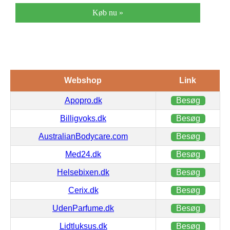
Køb nu »
Webshop
Link
Apopro.dk
Besøg
Billigvoks.dk
Besøg
AustralianBodycare.com
Besøg
Med24.dk
Besøg
Helsebixen.dk
Besøg
Cerix.dk
Besøg
UdenParfume.dk
Besøg
Lidtluksus.dk
Besøg