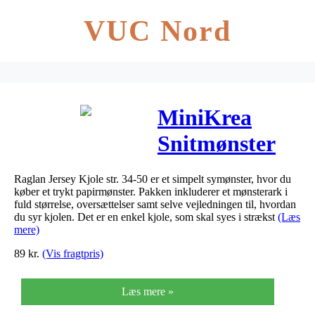
VUC Nord
MiniKrea
Snitmønster
70044 Raglan
Raglan Jersey Kjole str. 34-50 er et simpelt symønster, hvor du
Jersey Kjole
køber et trykt papirmønster. Pakken inkluderer et mønsterark i
fuld størrelse, oversættelser samt selve vejledningen til, hvordan
str. 34-50
du syr kjolen. Det er en enkel kjole, som skal syes i strækst
(Læs
mere)
89
kr.
(Vis fragtpris)
Læs mere »