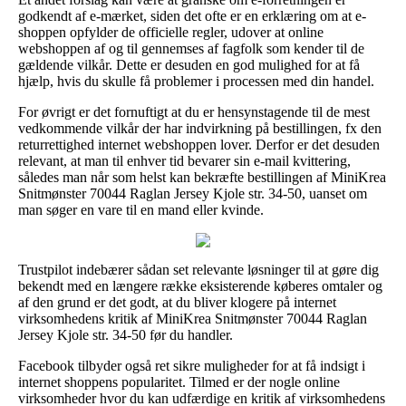
godkendt af e-mærket, siden det ofte er en erklæring om at e-
shoppen opfylder de officielle regler, udover at online
webshoppen af og til gennemses af fagfolk som kender til de
gældende vilkår. Dette er desuden en god mulighed for at få
hjælp, hvis du skulle få problemer i processen med din handel.
For øvrigt er det fornuftigt at du er hensynstagende til de mest
vedkommende vilkår der har indvirkning på bestillingen, fx den
returrettighed internet webshoppen lover. Derfor er det desuden
relevant, at man til enhver tid bevarer sin e-mail kvittering,
således man når som helst kan bekræfte bestillingen af MiniKrea
Snitmønster 70044 Raglan Jersey Kjole str. 34-50, uanset om
man søger en vare til en mand eller kvinde.
Trustpilot indebærer sådan set relevante løsninger til at gøre dig
bekendt med en længere række eksisterende køberes omtaler og
af den grund er det godt, at du bliver klogere på internet
virksomhedens kritik af MiniKrea Snitmønster 70044 Raglan
Jersey Kjole str. 34-50 før du handler.
Facebook tilbyder også ret sikre muligheder for at få indsigt i
internet shoppens popularitet. Tilmed er der nogle online
virksomheder hvor du kan udfærdige en kritik af virksomhedens