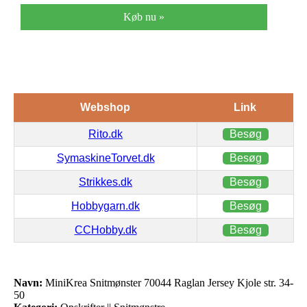
Køb nu »
Webshop
Link
Rito.dk
Besøg
SymaskineTorvet.dk
Besøg
Strikkes.dk
Besøg
Hobbygarn.dk
Besøg
CCHobby.dk
Besøg
Navn:
MiniKrea Snitmønster 70044 Raglan Jersey Kjole str. 34-
50