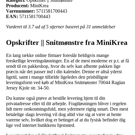
Kategori:
Opskrifter || Snitmønstre
Producent:
MiniKrea
Varenummer:
5711581700443
EAN:
5711581700443
Vurderet til
3.7
ud af 5 stjerner baseret på
31
anmeldelser
Opskrifter || Snitmønstre fra MiniKrea
En lang række online firmaer foreslår heldigvis mange
forskellige leveringsløsninger. En af de mest moderne er p.t. at få
sendt til en pakkeshop, hvor du selv kan afhente pakken lige
præcis når det passer ind i din kalender. Denne er altså yderst
ligetil, samt i mange tilfælde ligeledes den prisbilligste
leveringsform ved køb af MiniKrea Snitmønster 70044 Raglan
Jersey Kjole str. 34-50.
Du kunne også prøve at bestille levering hjem til din
privatadresse eller til dit arbejde. Fragtløsningen bliver i regelen
lidt mere omkostningsfuld, men ydermere rigtig smart. Den mest
betalelige slags levering vil dog altid vise sig at være at hente
varerne selv, hvilket dog er betinget af at du fysisk befinder dig
lige ved internet butikkens hjemsted.