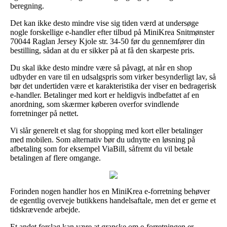
beregning.
Det kan ikke desto mindre vise sig tiden værd at undersøge
nogle forskellige e-handler efter tilbud på MiniKrea Snitmønster
70044 Raglan Jersey Kjole str. 34-50 før du gennemfører din
bestilling, sådan at du er sikker på at få den skarpeste pris.
Du skal ikke desto mindre være så påvagt, at når en shop
udbyder en vare til en udsalgspris som virker besynderligt lav, så
bør det undertiden være et karakteristika der viser en bedragerisk
e-handler. Betalinger med kort er heldigvis indbefattet af en
anordning, som skærmer køberen overfor svindlende
forretninger på nettet.
Vi slår generelt et slag for shopping med kort eller betalinger
med mobilen. Som alternativ bør du udnytte en løsning på
afbetaling som for eksempel ViaBill, såfremt du vil betale
betalingen af flere omgange.
Forinden nogen handler hos en MiniKrea e-forretning behøver
de egentlig overveje butikkens handelsaftale, men det er gerne et
tidskrævende arbejde.
Et andet forslag kan være at granske om e-forretningen er