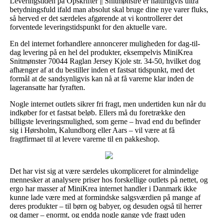
Leveringstiden på Opskrifter || Snitmønstre er naturligvis ultra
betydningsfuld ifald man absolut skal bruge dine nye varer fluks,
så herved er det særdeles afgørende at vi kontrollerer det
forventede leveringstidspunkt for den aktuelle vare.
En del internet forhandlere annoncerer muligheden for dag-til-
dag levering på en hel del produkter, eksempelvis MiniKrea
Snitmønster 70044 Raglan Jersey Kjole str. 34-50, hvilket dog
afhænger af at du bestiller inden et fastsat tidspunkt, med det
formål at de sandsynligvis kan nå at få varerne klar inden de
lageransatte har fyraften.
Nogle internet outlets sikrer fri fragt, men undertiden kun når du
indkøber for et fastsat beløb. Ellers må du foretrække den
billigste leveringsmulighed, som gerne – hvad end du befinder
sig i Hørsholm, Kalundborg eller Aars – vil være at få
fragtfirmaet til at levere varerne til en pakkeshop.
Det har vist sig at være særdeles ukompliceret for almindelige
mennesker at analysere priser hos forskellige outlets på nettet, og
ergo har masser af MiniKrea internet handler i Danmark ikke
kunne lade være med at formindske salgsværdien på mange af
deres produkter – til børn og babyer, og desuden også til herrer
og damer – enormt, og endda nogle gange yde fragt uden